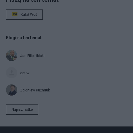
Rafał Woś
Blogi na ten temat
Jan Filip Libicki
catrw
Zbigniew Kuźmiuk
Napisz notkę