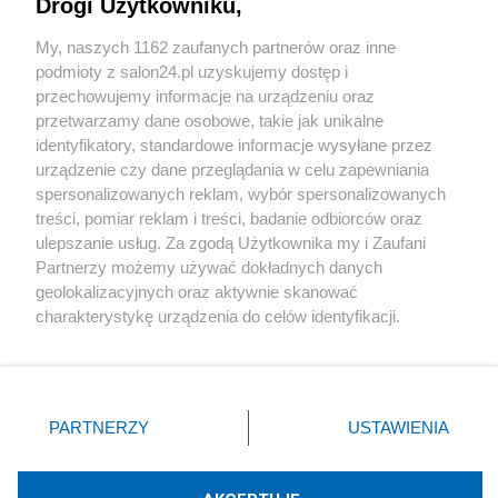
Drogi Użytkowniku,
Sport
My, naszych 1162 zaufanych partnerów oraz inne
podmioty z salon24.pl uzyskujemy dostęp i
Społeczeństwo
przechowujemy informacje na urządzeniu oraz
przetwarzamy dane osobowe, takie jak unikalne
Kultura
identyfikatory, standardowe informacje wysyłane przez
urządzenie czy dane przeglądania w celu zapewniania
spersonalizowanych reklam, wybór spersonalizowanych
treści, pomiar reklam i treści, badanie odbiorców oraz
ulepszanie usług. Za zgodą Użytkownika my i Zaufani
X
Facebook
Instagram
Youtube
Partnerzy możemy używać dokładnych danych
geolokalizacyjnych oraz aktywnie skanować
charakterystykę urządzenia do celów identyfikacji.
Web Content Media sp. z o. o. © 2022
Ponieważ cenimy Twoją prywatność, prosimy o zgodę na
korzystanie z tych technologii poprzez kliknięcie
„Akceptuję”. Zgoda jest dobrowolna i zawsze możesz ją
Pomoc
O nas
Praca
Reklama
Kontakt
zmienić/wycofać klikając przycisk ustawień prywatności
PARTNERZY
USTAWIENIA
znajdujący się w lewym dolnym rogu strony
. Niektóre
rodzaje przetwarzania danych nie wymagają zgody
użytkownika, ale masz prawo sprzeciwić się takiemu