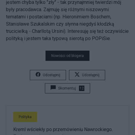
jestem chyba tylko "zły" - tak przynajmniej twierdzi mój
były pracodawca. Zajmuję się różnymi niszowymi
tematami i postaciami (np. Hieronimiem Boschem,
Stanisławe Szukalskim czy słynna niegdyś kłodzką
trucicielką - Charllotą Ursini). Interesuję się też oczywiście
polityką i jestem taka typową sierotą po POPiSie.
Nowości od blogera
Udostępnij
Udostępnij
Skomentuj
12
Polityka
Kreml wściekły po przemówieniu Nawrockiego.