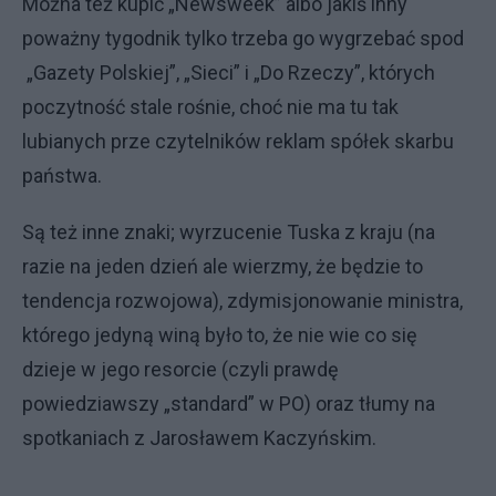
Można też kupić „Newsweek” albo jakiś inny
poważny tygodnik tylko trzeba go wygrzebać spod
„Gazety Polskiej”, „Sieci” i „Do Rzeczy”, których
poczytność stale rośnie, choć nie ma tu tak
lubianych prze czytelników reklam spółek skarbu
państwa.
Są też inne znaki; wyrzucenie Tuska z kraju (na
razie na jeden dzień ale wierzmy, że będzie to
tendencja rozwojowa), zdymisjonowanie ministra,
którego jedyną winą było to, że nie wie co się
dzieje w jego resorcie (czyli prawdę
powiedziawszy „standard” w PO) oraz tłumy na
spotkaniach z Jarosławem Kaczyńskim.