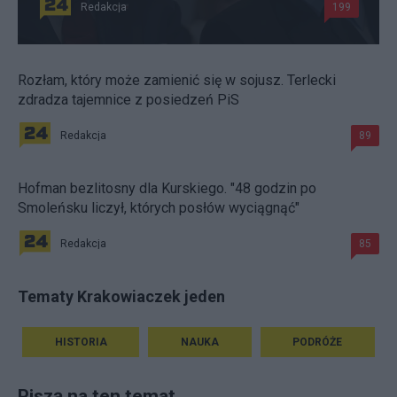
Redakcja
199
Rozłam, który może zamienić się w sojusz. Terlecki
zdradza tajemnice z posiedzeń PiS
Redakcja
89
Hofman bezlitosny dla Kurskiego. "48 godzin po
Smoleńsku liczył, których posłów wyciągnąć"
Redakcja
85
Tematy Krakowiaczek jeden
HISTORIA
NAUKA
PODRÓŻE
Piszą na ten temat