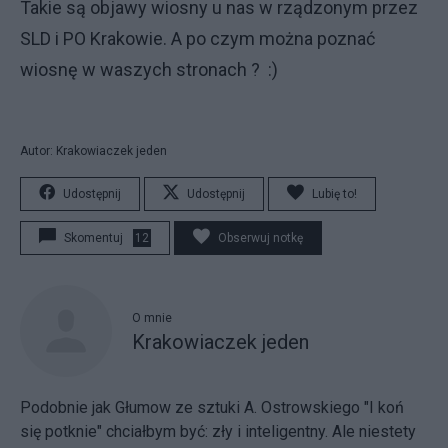
Takie są objawy wiosny u nas w rządzonym przez
SLD i PO Krakowie. A po czym można poznać
wiosnę w waszych stronach ? :)
Autor: Krakowiaczek jeden
Udostępnij
Udostępnij
Lubię to!
Skomentuj
12
Obserwuj notkę
O mnie
Krakowiaczek jeden
Podobnie jak Głumow ze sztuki A. Ostrowskiego "I koń
się potknie" chciałbym być: zły i inteligentny. Ale niestety