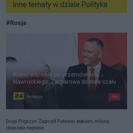
Inne tematy w dziale
Polityka
#
Rosja
Kreml wściekły po przemówieniu
Nawrockiego. Zacharowa dostała szału
Redakcja
458
Drugi Prigożyn. Zagroził Putinowi atakiem, miliony
obejrzało nagranie