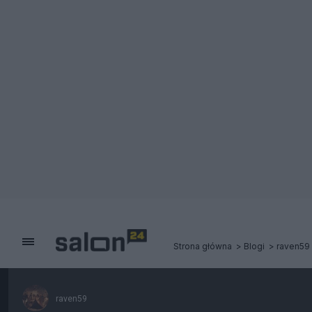
Strona główna
Blogi
raven59
raven59