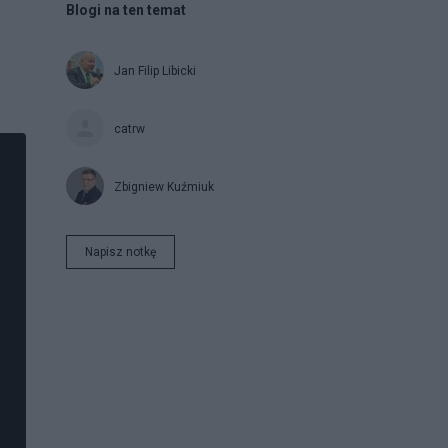
Blogi na ten temat
Jan Filip Libicki
catrw
Zbigniew Kuźmiuk
Napisz notkę