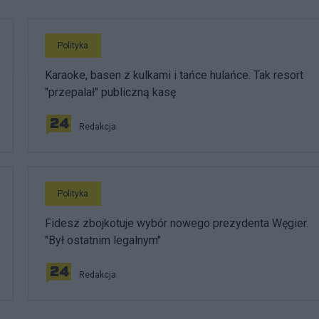
Polityka
Karaoke, basen z kulkami i tańce hulańce. Tak resort
"przepalał" publiczną kasę
Redakcja
Polityka
Fidesz zbojkotuje wybór nowego prezydenta Węgier.
"Był ostatnim legalnym"
Redakcja