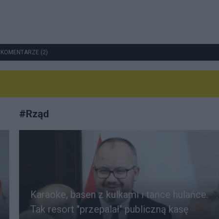
 KOMENTARZE (2)
#
Rząd
Karaoke, basen z kulkami i tańce hulańce.
Tak resort "przepalał" publiczną kasę