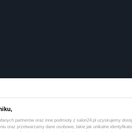
niku,
fanych partnerów oraz inne podmioty z salon24.pl uzyskujemy dost
niu oraz przetwarzamy dane osobowe, takie jak unikalne identyfikat