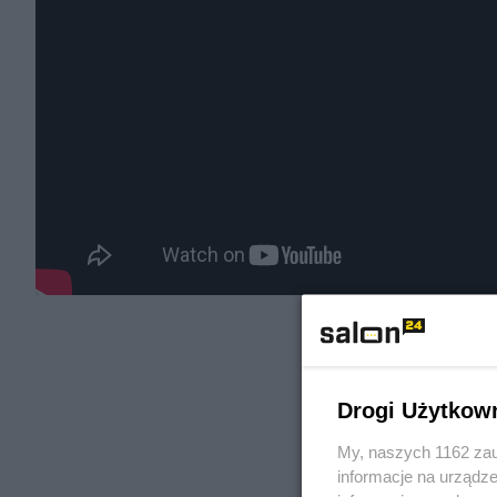
Drogi Użytkow
My, naszych 1162 zau
informacje na urządze