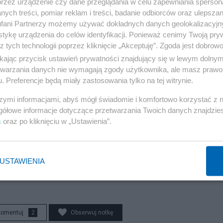
przez urządzenie czy dane przeglądania w celu zapewniania sperson
ych treści, pomiar reklam i treści, badanie odbiorców oraz ulepszan
fani Partnerzy możemy używać dokładnych danych geolokalizacyjn
tykę urządzenia do celów identyfikacji. Ponieważ cenimy Twoją pry
z tych technologii poprzez kliknięcie „Akceptuję”. Zgoda jest dobro
ikając przycisk ustawień prywatności znajdujący się w lewym dolny
etwarzania danych nie wymagają zgody użytkownika, ale masz prawo 
. Preferencje będą miały zastosowania tylko na tej witrynie.
szymi informacjami, abyś mógł świadomie i komfortowo korzystać z
gółowe informacje dotyczące przetwarzania Twoich danych znajdzi
s
oraz po kliknięciu w „Ustawienia”.
USTAWIENIA
komentuj
2
Obserwuj notkę