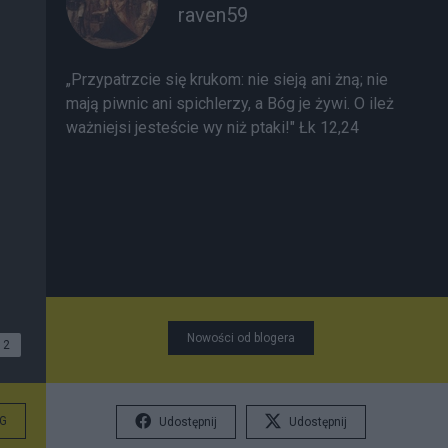
raven59
„Przypatrzcie się krukom: nie sieją ani żną; nie
mają piwnic ani spichlerzy, a Bóg je żywi. O ileż
ważniejsi jesteście wy niż ptaki!" Łk 12,24
Nowości od blogera
2
G
Udostępnij
Udostępnij