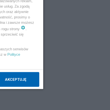
alizowanych reklam,
ie usług. Za zgodą
ych oraz aktywnie
watność, prosimy o
wolna i zawsze możesz
m rogu strony
.
sprzeciwić się
 naszych serwisów
esz w
Polityce
AKCEPTUJĘ