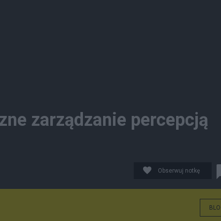
czne zarządzanie percepcją
Obserwuj notkę
BLO