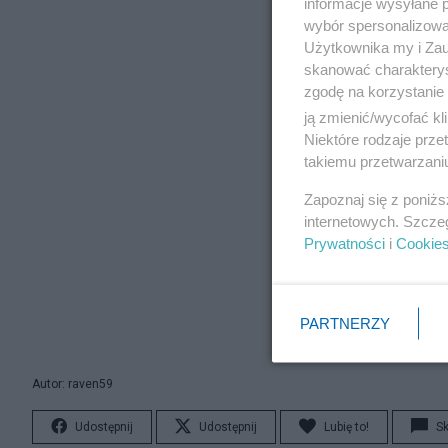
informacje wysyłane 
wybór spersonalizowan
Użytkownika my i Zau
skanować charakterys
zgodę na korzystanie 
ją zmienić/wycofać kl
Niektóre rodzaje prz
takiemu przetwarzaniu
Zapoznaj się z poniż
internetowych. Szcze
Prywatności
i
Cookie
PARTNERZY
Autor: raven59
Udostępnij
Udostępnij
Lubię to!
S