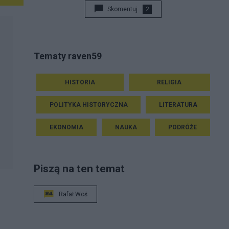
Skomentuj
2
Tematy raven59
HISTORIA
RELIGIA
POLITYKA HISTORYCZNA
LITERATURA
EKONOMIA
NAUKA
PODRÓŻE
Piszą na ten temat
Rafał Woś