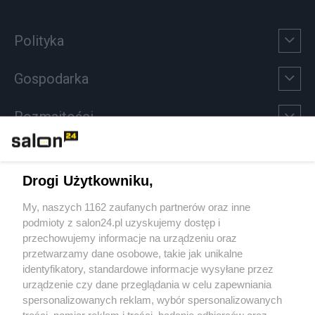
Polityka
Gospodarka
Rozmaitości
Technologie
Drogi Użytkowniku,
Sport
My, naszych 1162 zaufanych partnerów oraz inne
podmioty z salon24.pl uzyskujemy dostęp i
Społeczeństwo
przechowujemy informacje na urządzeniu oraz
przetwarzamy dane osobowe, takie jak unikalne
Kultura
identyfikatory, standardowe informacje wysyłane przez
urządzenie czy dane przeglądania w celu zapewniania
spersonalizowanych reklam, wybór spersonalizowanych
treści, pomiar reklam i treści, badanie odbiorców oraz