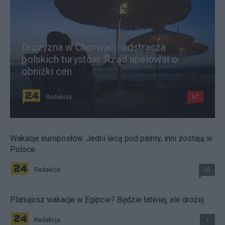
Drożyzna w Chorwacji odstrasza
polskich turystów. Rząd apelował o
obniżki cen
Redakcja
67
Wakacje europosłów. Jedni lecą pod palmy, inni zostają w
Polsce
Redakcja
35
Planujesz wakacje w Egipcie? Będzie łatwiej, ale drożej
Redakcja
1