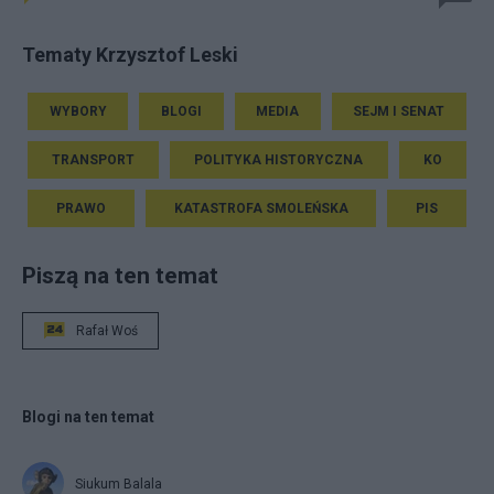
Tematy Krzysztof Leski
WYBORY
BLOGI
MEDIA
SEJM I SENAT
TRANSPORT
POLITYKA HISTORYCZNA
KO
PRAWO
KATASTROFA SMOLEŃSKA
PIS
Piszą na ten temat
Rafał Woś
Blogi na ten temat
Siukum Balala