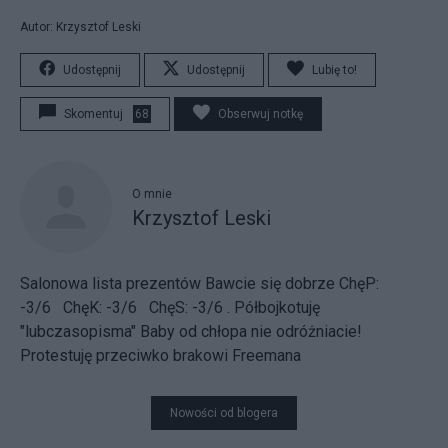
Autor: Krzysztof Leski
Udostępnij
Udostępnij
Lubię to!
Skomentuj
68
Obserwuj notkę
O mnie
Krzysztof Leski
Salonowa lista prezentów
Bawcie się dobrze
ChęP:
-3/6 ChęK: -3/6 ChęS: -3/6
.
Półbojkotuję
"lubczasopisma"
Baby od chłopa nie odróżniacie!
Protestuję przeciwko brakowi Freemana
Nowości od blogera