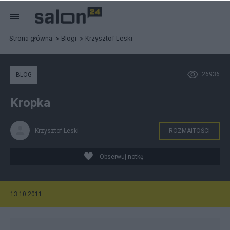
Strona główna
Blogi
Krzysztof Leski
26936
BLOG
Kropka
Krzysztof Leski
ROZMAITOŚCI
Obserwuj notkę
13.10.2011