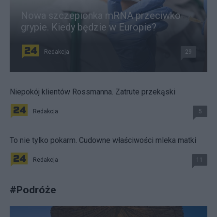
Nowa szczepionka mRNA przeciwko
grypie. Kiedy będzie w Europie?
Redakcja
29
Niepokój klientów Rossmanna. Zatrute przekąski
Redakcja
5
To nie tylko pokarm. Cudowne właściwości mleka matki
Redakcja
11
#
Podróże