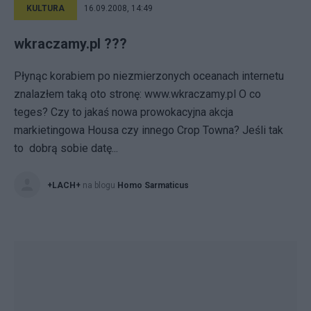
KULTURA
16.09.2008, 14:49
wkraczamy.pl ???
Płynąc korabiem po niezmierzonych oceanach internetu
znalazłem taką oto stronę: www.wkraczamy.pl O co
teges? Czy to jakaś nowa prowokacyjna akcja
markietingowa Housa czy innego Crop Towna? Jeśli tak
to dobrą sobie datę...
+LACH+
na blogu
Homo Sarmaticus