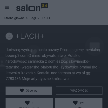
Strona główna
Blogi
+LACH+
+LACH+
..kotwicą wydrapie buntu pazury Dbaj o higienę mentalną
boomp3.com O mnie: obywatelstwo: Polskie
narodowość: sarmacka z domieszką: słowiańsko-
tatarsko -węgiersko-białorusko -żydowsko-ormiańsko -
litewsko-kozacką Kontakt: neosarmata at wp.pl gg:
7783486 Moje artystyczne królestwo
Obserwuj
WIADOMOŚĆ
0
123