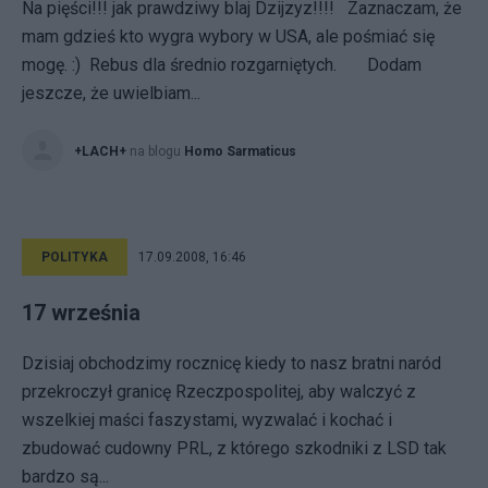
Na pięści!!! jak prawdziwy blaj Dzijzyz!!!! Zaznaczam, że
mam gdzieś kto wygra wybory w USA, ale pośmiać się
mogę. :) Rebus dla średnio rozgarniętych. Dodam
jeszcze, że uwielbiam...
+LACH+
na blogu
Homo Sarmaticus
POLITYKA
17.09.2008, 16:46
17 września
Dzisiaj obchodzimy rocznicę kiedy to nasz bratni naród
przekroczył granicę Rzeczpospolitej, aby walczyć z
wszelkiej maści faszystami, wyzwalać i kochać i
zbudować cudowny PRL, z którego szkodniki z LSD tak
bardzo są...