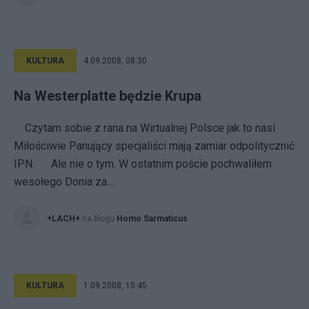
KULTURA
4.09.2008, 08:30
Na Westerplatte będzie Krupa
Czytam sobie z rana na Wirtualnej Polsce jak to nasi
Miłościwie Panujący specjaliści mają zamiar odpolitycznić
IPN. Ale nie o tym. W ostatnim poście pochwaliłem
wesołego Donia za...
+LACH+
na blogu
Homo Sarmaticus
KULTURA
1.09.2008, 15:45