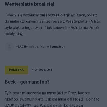
Westerplatte broni się!
Kiedy się wypełniły dni i przyszło zginąć latem, prosto
do nieba czwórkami szli żołnierze z Westerplatte. (A lato
było piękne tego roku) I tak śpiewali: - Ach, to nic, że tak
bolały rany,...
+LACH+
na blogu
Homo Sarmaticus
POLITYKA
14.08.2008, 00:11
Beck - germanofob?
Tyle teraz miauczenia na temat jaki to Prez. Kaczor
rusofob, awanturnik etc. Jak dla mnie dał radę ;) Co na to
UAU!torytety?!? ps. Wielkie dzięki koledze za