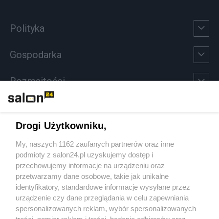
Polityka
Gospodarka
Rozmaitości
Technologie
Drogi Użytkowniku,
Sport
My, naszych 1162 zaufanych partnerów oraz inne
podmioty z salon24.pl uzyskujemy dostęp i
Społeczeństwo
przechowujemy informacje na urządzeniu oraz
przetwarzamy dane osobowe, takie jak unikalne
Kultura
identyfikatory, standardowe informacje wysyłane przez
urządzenie czy dane przeglądania w celu zapewniania
spersonalizowanych reklam, wybór spersonalizowanych
treści, pomiar reklam i treści, badanie odbiorców oraz