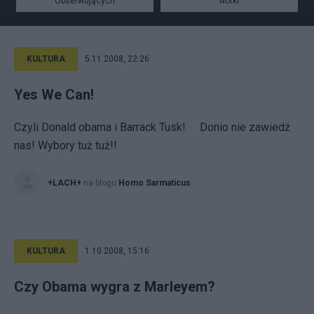
Obserwujących
Notki
KULTURA
5.11.2008, 22:26
Yes We Can!
Czyli Donald obama i Barrack Tusk! Donio nie zawiedź
nas! Wybory tuż tuż!!
+LACH+
na blogu
Homo Sarmaticus
KULTURA
1.10.2008, 15:16
Czy Obama wygra z Marleyem?