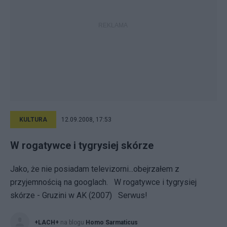
KULTURA
12.09.2008, 17:53
W rogatywce i tygrysiej skórze
Jako, że nie posiadam televizorni...obejrzałem z
przyjemnością na googlach. W rogatywce i tygrysiej
skórze - Gruzini w AK (2007) Serwus!
+LACH+
na blogu
Homo Sarmaticus