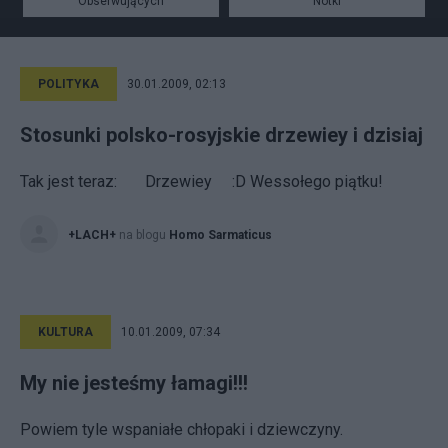
Obserwujących
Notki
POLITYKA
30.01.2009, 02:13
Stosunki polsko-rosyjskie drzewiey i dzisiaj
Tak jest teraz: Drzewiey :D Wessołego piątku!
+LACH+
na blogu
Homo Sarmaticus
KULTURA
10.01.2009, 07:34
My nie jesteśmy łamagi!!!
Powiem tyle wspaniałe chłopaki i dziewczyny.