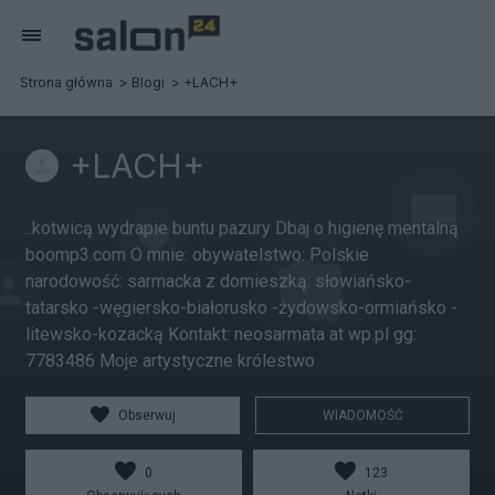
Strona główna
Blogi
+LACH+
+LACH+
..kotwicą wydrapie buntu pazury Dbaj o higienę mentalną
boomp3.com O mnie: obywatelstwo: Polskie
narodowość: sarmacka z domieszką: słowiańsko-
tatarsko -węgiersko-białorusko -żydowsko-ormiańsko -
litewsko-kozacką Kontakt: neosarmata at wp.pl gg:
7783486 Moje artystyczne królestwo
Obserwuj
WIADOMOŚĆ
0
123