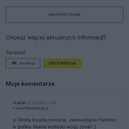
NASTĘPNA STRONA
Chcesz więcej aktualnych informacji?
Sprawdź:
Redakcja
ŻEBYŚ WIEDZIAŁ
Moje komentarze
+LACH+
25.08.2008, 13:38
w
www.PokojwGruzji.pl
o! Strona troszkę mroczna... zainwestujcie Państwo
w grafika. Mumia wolności wciąż żywa!! ;)