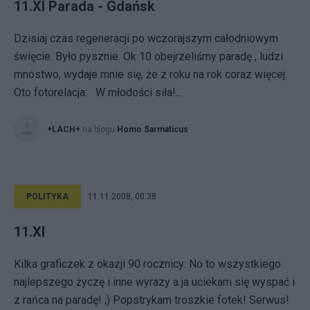
11.XI Parada - Gdańsk
Dzisiaj czas regeneracji po wczorajszym całodniowym
święcie. Było pysznie. Ok 10 obejrzeliśmy paradę , ludzi
mnóstwo, wydaje mnie się, że z roku na rok coraz więcej.
Oto fotorelacja: W młodości siła!...
+LACH+
na blogu
Homo Sarmaticus
POLITYKA
11.11.2008, 00:38
11.XI
Kilka graficzek z okazji 90 rocznicy: No to wszystkiego
najlepszego życzę i inne wyrazy a ja uciekam się wyspać i
z rańca na paradę! ;) Popstrykam troszkie fotek! Serwus!