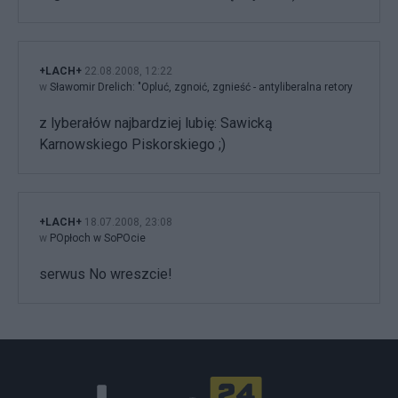
+LACH+
22.08.2008, 12:22
w
Sławomir Drelich: "Opluć, zgnoić, zgnieść - antyliberalna retory
z lyberałów najbardziej lubię: Sawicką
Karnowskiego Piskorskiego ;)
+LACH+
18.07.2008, 23:08
w
POpłoch w SoPOcie
serwus No wreszcie!