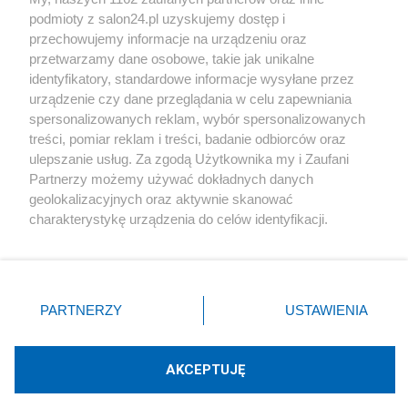
podmioty z salon24.pl uzyskujemy dostęp i
Społeczeństwo
przechowujemy informacje na urządzeniu oraz
przetwarzamy dane osobowe, takie jak unikalne
Kultura
identyfikatory, standardowe informacje wysyłane przez
urządzenie czy dane przeglądania w celu zapewniania
spersonalizowanych reklam, wybór spersonalizowanych
treści, pomiar reklam i treści, badanie odbiorców oraz
ulepszanie usług. Za zgodą Użytkownika my i Zaufani
X
Facebook
Instagram
Youtube
Partnerzy możemy używać dokładnych danych
geolokalizacyjnych oraz aktywnie skanować
charakterystykę urządzenia do celów identyfikacji.
Web Content Media sp. z o. o. © 2022
Ponieważ cenimy Twoją prywatność, prosimy o zgodę na
korzystanie z tych technologii poprzez kliknięcie
„Akceptuję”. Zgoda jest dobrowolna i zawsze możesz ją
Pomoc
O nas
Praca
Reklama
Kontakt
zmienić/wycofać klikając przycisk ustawień prywatności
PARTNERZY
USTAWIENIA
znajdujący się w lewym dolnym rogu strony
. Niektóre
rodzaje przetwarzania danych nie wymagają zgody
użytkownika, ale masz prawo sprzeciwić się takiemu
AKCEPTUJĘ
przetwarzaniu. Preferencje będą miały zastosowania tylko
Technologię dostarcza:
W3media.pl
na tej witrynie.