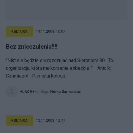
KULTURA
14.11.2008, 10:07
Bez znieczulenia!!!!
"Nikt nie będzie się rozczulać nad Sierpniem 80 . To
organizacja, która ma korzenie esbeckie. " Aniołki
Czumiego! Pamiętaj kolego:
+LACH+
na blogu
Homo Sarmaticus
KULTURA
12.11.2008, 12:47