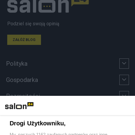
Podziel się swoją opinią
ZAŁÓŻ BLOG
Polityka
Gospodarka
Rozmaitości
Technologie
Drogi Użytkowniku,
Sport
My, naszych 1162 zaufanych partnerów oraz inne