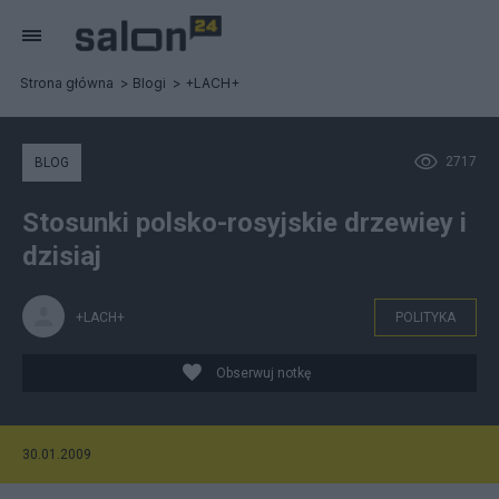
Strona główna
Blogi
+LACH+
2717
BLOG
Stosunki polsko-rosyjskie drzewiey i
dzisiaj
+LACH+
POLITYKA
Obserwuj notkę
30.01.2009