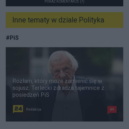
POKAŻ KOMENTARZE (7)
Inne tematy w dziale
Polityka
#
PiS
Rozłam, który może zamienić się w
sojusz. Terlecki zdradza tajemnice z
posiedzeń PiS
Redakcja
89