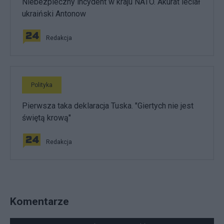
Niebezpieczny incydent w kraju NATO. Akurat leciał
ukraiński Antonow
Redakcja
Polityka
Pierwsza taka deklaracja Tuska. "Giertych nie jest
świętą krową"
Redakcja
Komentarze