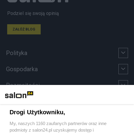
Podziel się swoją opinią
ZAŁÓŻ BLOG
Polityka
Gospodarka
Rozmaitości
Technologie
Drogi Użytkowniku,
Sport
My, naszych 1160 zaufanych partnerów oraz inne
podmioty z salon24.pl uzyskujemy dostęp i
Społeczeństwo