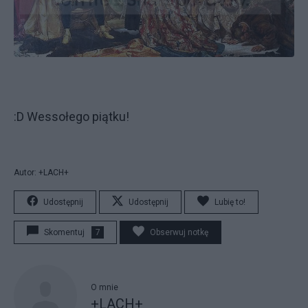
:D Wessołego piątku!
Autor: +LACH+
Udostępnij
Udostępnij
Lubię to!
Skomentuj
7
Obserwuj notkę
O mnie
+LACH+