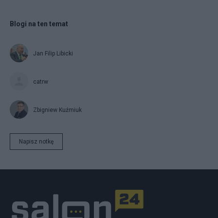
Blogi na ten temat
Jan Filip Libicki
catrw
Zbigniew Kuźmiuk
Napisz notkę