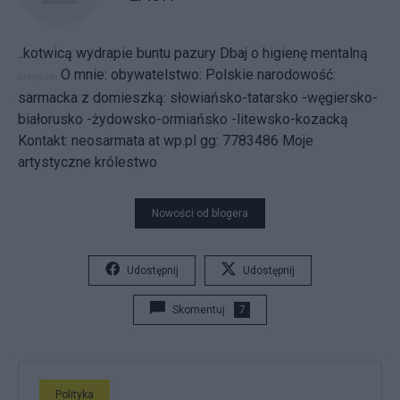
..kotwicą wydrapie buntu pazury
Dbaj o higienę mentalną
O mnie: obywatelstwo: Polskie narodowość:
boomp3.com
sarmacka z domieszką: słowiańsko-tatarsko -węgiersko-
białorusko -żydowsko-ormiańsko -litewsko-kozacką
Kontakt: neosarmata at wp.pl gg: 7783486
Moje
artystyczne królestwo
Nowości od blogera
Udostępnij
Udostępnij
Skomentuj
7
Polityka