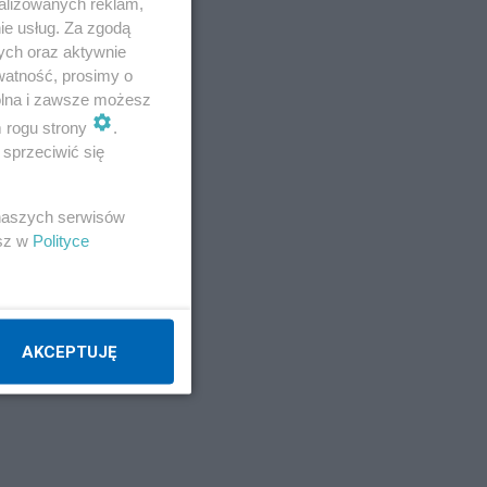
alizowanych reklam,
ie usług. Za zgodą
ych oraz aktywnie
watność, prosimy o
wolna i zawsze możesz
m rogu strony
.
sprzeciwić się
 naszych serwisów
esz w
Polityce
AKCEPTUJĘ