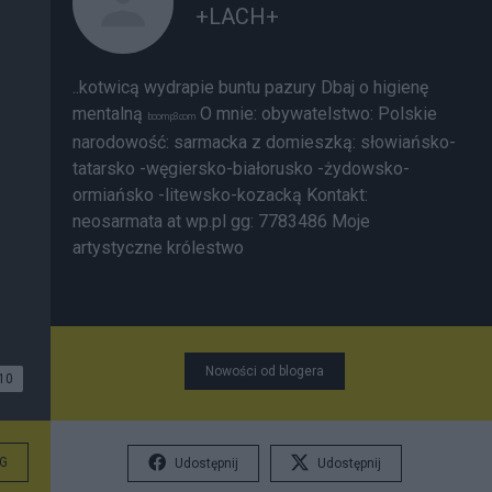
+LACH+
..kotwicą wydrapie buntu pazury
Dbaj o higienę
mentalną
O mnie: obywatelstwo: Polskie
boomp3.com
narodowość: sarmacka z domieszką: słowiańsko-
tatarsko -węgiersko-białorusko -żydowsko-
ormiańsko -litewsko-kozacką Kontakt:
neosarmata at wp.pl gg: 7783486
Moje
artystyczne królestwo
Nowości od blogera
10
G
Udostępnij
Udostępnij