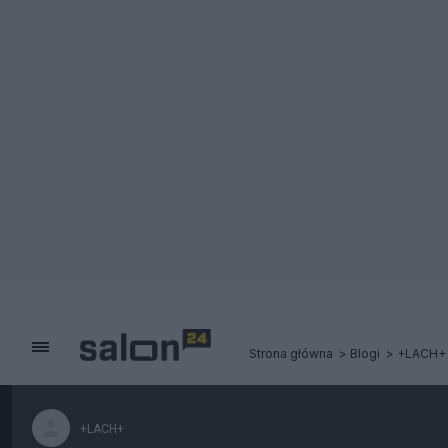
Strona główna
Blogi
+LACH+
+LACH+