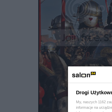
Drogi Użytkow
My, naszych 1162 zau
informacje na urządze