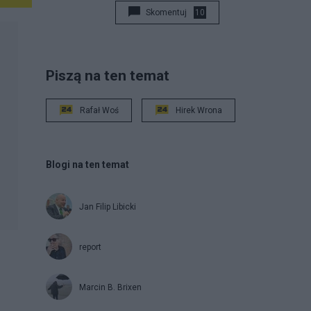
Skomentuj
10
Piszą na ten temat
Rafał Woś
Hirek Wrona
Blogi na ten temat
Jan Filip Libicki
report
Marcin B. Brixen