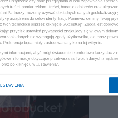
przez urządzenie czy dane przeglądania w celu zapewniania sperson
ych treści, pomiar reklam i treści, badanie odbiorców oraz ulepszan
fani Partnerzy możemy używać dokładnych danych geolokalizacyjn
tykę urządzenia do celów identyfikacji. Ponieważ cenimy Twoją pry
z tych technologii poprzez kliknięcie „Akceptuję”. Zgoda jest dobro
ikając przycisk ustawień prywatności znajdujący się w lewym dolny
etwarzania danych nie wymagają zgody użytkownika, ale masz prawo 
. Preferencje będą miały zastosowania tylko na tej witrynie.
szymi informacjami, abyś mógł świadomie i komfortowo korzystać z
gółowe informacje dotyczące przetwarzania Twoich danych znajdzi
s
oraz po kliknięciu w „Ustawienia”.
USTAWIENIA