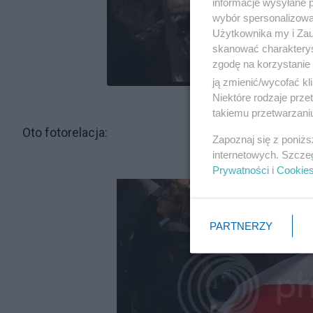
informacje wysyłane 
wybór spersonalizowan
Użytkownika my i Zau
skanować charakterys
zgodę na korzystanie 
ją zmienić/wycofać kl
Niektóre rodzaje prz
takiemu przetwarzaniu
Oto fotorelacja:
Zapoznaj się z poniż
internetowych. Szcze
Prywatności
i
Cookie
PARTNERZY