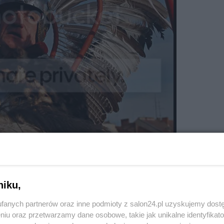
niku,
fanych partnerów oraz inne podmioty z salon24.pl uzyskujemy dost
niu oraz przetwarzamy dane osobowe, takie jak unikalne identyfikat