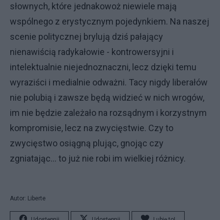
słownych, które jednakowoż niewiele mają
wspólnego z erystycznym pojedynkiem. Na naszej
scenie politycznej brylują dziś pałający
nienawiścią radykałowie - kontrowersyjni i
intelektualnie niejednoznaczni, lecz dzięki temu
wyraziści i medialnie odważni. Tacy nigdy liberałów
nie polubią i zawsze będą widzieć w nich wrogów,
im nie będzie zależało na rozsądnym i korzystnym
kompromisie, lecz na zwycięstwie. Czy to
zwycięstwo osiągną plując, gnojąc czy
zgniatając... to już nie robi im wielkiej różnicy.
Autor: Liberte
Udostępnij
Udostępnij
Lubię to!