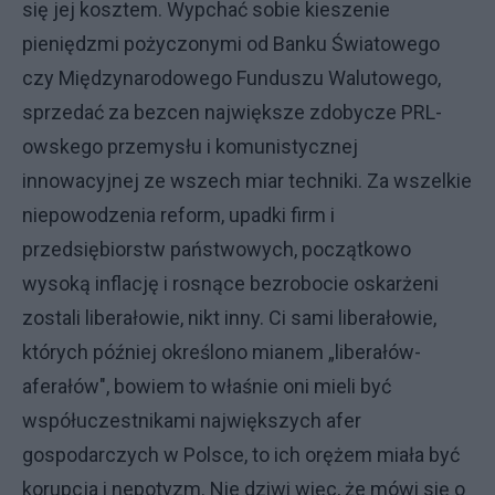
się jej kosztem. Wypchać sobie kieszenie
pieniędzmi pożyczonymi od Banku Światowego
czy Międzynarodowego Funduszu Walutowego,
sprzedać za bezcen największe zdobycze PRL-
owskego przemysłu i komunistycznej
innowacyjnej ze wszech miar techniki. Za wszelkie
niepowodzenia reform, upadki firm i
przedsiębiorstw państwowych, początkowo
wysoką inflację i rosnące bezrobocie oskarżeni
zostali liberałowie, nikt inny. Ci sami liberałowie,
których później określono mianem „liberałów-
aferałów", bowiem to właśnie oni mieli być
współuczestnikami największych afer
gospodarczych w Polsce, to ich orężem miała być
korupcja i nepotyzm. Nie dziwi więc, że mówi się o