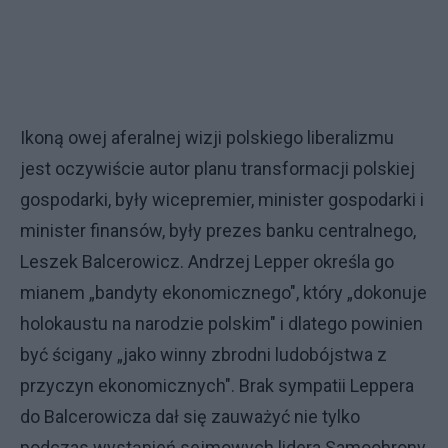
Ikoną owej aferalnej wizji polskiego liberalizmu
jest oczywiście autor planu transformacji polskiej
gospodarki, były wicepremier, minister gospodarki i
minister finansów, były prezes banku centralnego,
Leszek Balcerowicz. Andrzej Lepper określa go
mianem „bandyty ekonomicznego", który „dokonuje
holokaustu na narodzie polskim" i dlatego powinien
być ścigany „jako winny zbrodni ludobójstwa z
przyczyn ekonomicznych". Brak sympatii Leppera
do Balcerowicza dał się zauważyć nie tylko
podczas wystąpień sejmowych lidera Samoobrony,