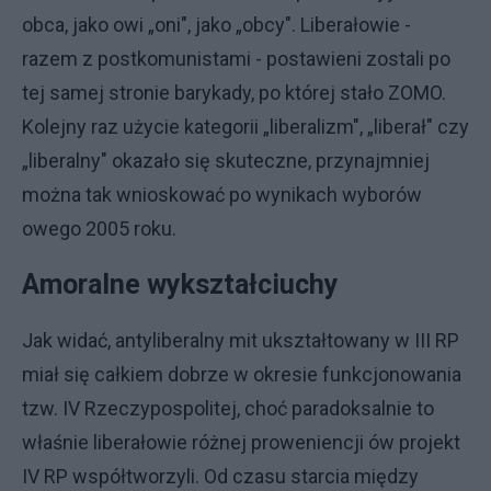
obca, jako owi „oni", jako „obcy". Liberałowie -
razem z postkomunistami - postawieni zostali po
tej samej stronie barykady, po której stało ZOMO.
Kolejny raz użycie kategorii „liberalizm", „liberał" czy
„liberalny" okazało się skuteczne, przynajmniej
można tak wnioskować po wynikach wyborów
owego 2005 roku.
Amoralne wykształciuchy
Jak widać, antyliberalny mit ukształtowany w III RP
miał się całkiem dobrze w okresie funkcjonowania
tzw. IV Rzeczypospolitej, choć paradoksalnie to
właśnie liberałowie różnej proweniencji ów projekt
IV RP współtworzyli. Od czasu starcia między