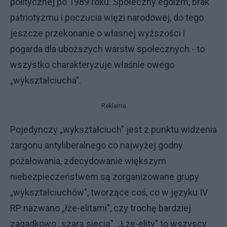
politycznej po 1989 roku. Społeczny egoizm, brak
patriotyzmu i poczucia więzi narodowej, do tego
jeszcze przekonanie o własnej wyższości i
pogarda dla uboższych warstw społecznych - to
wszystko charakteryzuje właśnie owego
„wykształciucha".
Reklama
Pojedynczy „wykształciuch" jest z punktu widzenia
żargonu antyliberalnego co najwyżej godny
pożałowania, zdecydowanie większym
niebezpieczeństwem są zorganizowane grupy
„wykształciuchów", tworzące coś, co w języku IV
RP nazwano „łże-elitami", czy trochę bardziej
zagadkowo „szarą siecią". „Łże-elity" to wszyscy