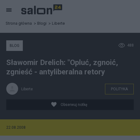
Strona główna
Blogi
Liberte
488
BLOG
Sławomir Drelich: "Opluć, zgnoić,
zgnieść - antyliberalna retory
Liberte
POLITYKA
Obserwuj notkę
22.08.2008