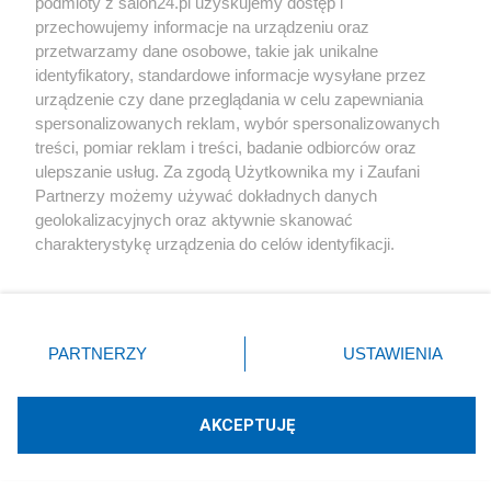
podmioty z salon24.pl uzyskujemy dostęp i
przechowujemy informacje na urządzeniu oraz
#
Sondaż
przetwarzamy dane osobowe, takie jak unikalne
identyfikatory, standardowe informacje wysyłane przez
urządzenie czy dane przeglądania w celu zapewniania
spersonalizowanych reklam, wybór spersonalizowanych
treści, pomiar reklam i treści, badanie odbiorców oraz
ulepszanie usług. Za zgodą Użytkownika my i Zaufani
Partnerzy możemy używać dokładnych danych
geolokalizacyjnych oraz aktywnie skanować
Ze świecą szukać zwolenników rządu.
charakterystykę urządzenia do celów identyfikacji.
Duży ból głowy dla Donalda Tuska
Ponieważ cenimy Twoją prywatność, prosimy o zgodę na
korzystanie z tych technologii poprzez kliknięcie
Redakcja
202
„Akceptuję”. Zgoda jest dobrowolna i zawsze możesz ją
zmienić/wycofać klikając przycisk ustawień prywatności
PARTNERZY
USTAWIENIA
znajdujący się w lewym dolnym rogu strony
. Niektóre
rodzaje przetwarzania danych nie wymagają zgody
IBRiS: Najsłabszy PiS w historii po rozłamie. Najnowszy
użytkownika, ale masz prawo sprzeciwić się takiemu
AKCEPTUJĘ
sondaż
przetwarzaniu. Preferencje będą miały zastosowania tylko
na tej witrynie.
Redakcja
180