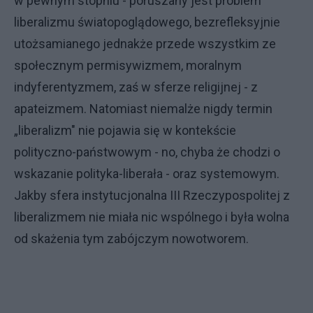
w pewnym stopniu - poruszany jest problem
liberalizmu światopoglądowego, bezrefleksyjnie
utożsamianego jednakże przede wszystkim ze
społecznym permisywizmem, moralnym
indyferentyzmem, zaś w sferze religijnej - z
apateizmem. Natomiast niemalże nigdy termin
„liberalizm" nie pojawia się w kontekście
polityczno-państwowym - no, chyba że chodzi o
wskazanie polityka-liberała - oraz systemowym.
Jakby sfera instytucjonalna III Rzeczypospolitej z
liberalizmem nie miała nic wspólnego i była wolna
od skażenia tym zabójczym nowotworem.