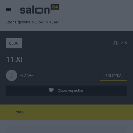
Strona główna
Blogi
+LACH+
215
BLOG
11.XI
+LACH+
POLITYKA
Obserwuj notkę
11.11.2008