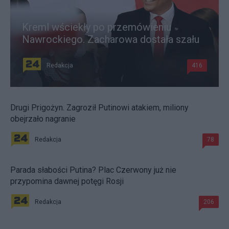
Kreml wściekły po przemówieniu
Nawrockiego. Zacharowa dostała szału
Redakcja
416
Drugi Prigożyn. Zagroził Putinowi atakiem, miliony
obejrzało nagranie
Redakcja
78
Parada słabości Putina? Plac Czerwony już nie
przypomina dawnej potęgi Rosji
Redakcja
206