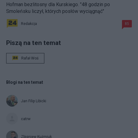
Hofman bezlitosny dla Kurskiego. "48 godzin po
Smoleńsku liczył, których posłów wyciągnąć"
Redakcja
85
Piszą na ten temat
Rafał Woś
Blogi na ten temat
Jan Filip Libicki
catrw
Zbigniew Kuźmiuk