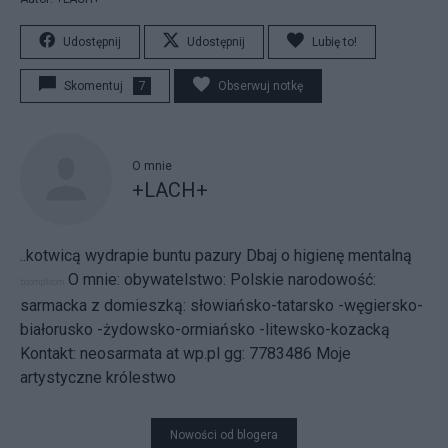
Udostępnij
Udostępnij
Lubię to!
Skomentuj
7
Obserwuj notkę
O mnie
+LACH+
..kotwicą wydrapie buntu pazury
Dbaj o higienę mentalną
O mnie: obywatelstwo: Polskie narodowość:
boomp3.com
sarmacka z domieszką: słowiańsko-tatarsko -węgiersko-
białorusko -żydowsko-ormiańsko -litewsko-kozacką
Kontakt: neosarmata at wp.pl gg: 7783486
Moje
artystyczne królestwo
Nowości od blogera