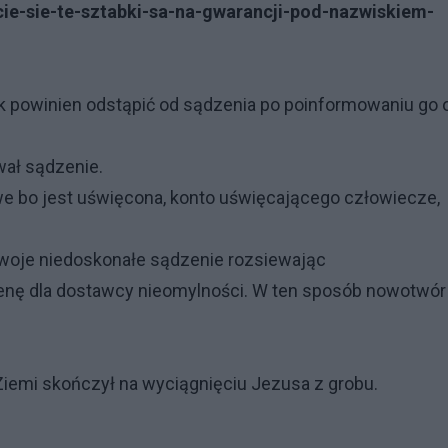
jcie-sie-te-sztabki-sa-na-gwarancji-pod-nazwiskiem-
k powinien odstąpić od sądzenia po poinformowaniu go 
ował sądzenie.
we bo jest uświęcona, konto uświęcającego człowiecze,
swoje niedoskonałe sądzenie rozsiewając
enę dla dostawcy nieomylności. W ten sposób nowotwór
Ziemi skończył na wyciągnięciu Jezusa z grobu.