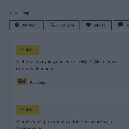
Autor: lalkapl
Udostępnij
Udostępnij
Lubię to!
S
Polityka
Niebezpieczny incydent w kraju NATO. Akurat leciał
ukraiński Antonow
Redakcja
Polityka
Pierwszy rok prezydentury. Tak Polacy oceniają
Nawrockiego