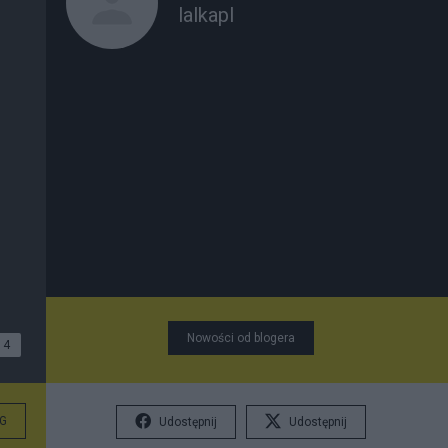
lalkapl
Nowości od blogera
4
G
Udostępnij
Udostępnij