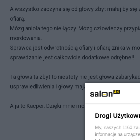
A wszystko zaczyna się od głowy zbyt małej by się 
ofiarą.
Mózg anioła tego nie łączy. Mózg człowieczy przyp
mordowania.
Sprawca jest odwrotnością ofiary i ofiarę znika w 
sprawdzanie jest całkowicie dodatkowe odrębne!!
Ta głowa ta zbyt to niestety nie jest głowa zabaryk
usprawiedliwienia i głowy mają globalne. Oni sieją z
A ja to Kacper. Dzięki mnie możesz o tym wiedzieć.
Drogi Użytkow
My, naszych 1160 zau
informacje na urządze