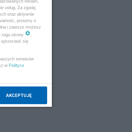
alizowanych reklam,
ie usług. Za zgodą
Napisz notkę
ych oraz aktywnie
watność, prosimy o
wolna i zawsze możesz
m rogu strony
.
sprzeciwić się
 naszych serwisów
esz w
Polityce
AKCEPTUJĘ