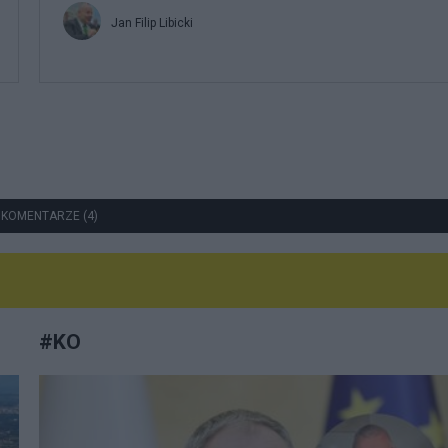
Jan Filip Libicki
 KOMENTARZE (4)
#
KO