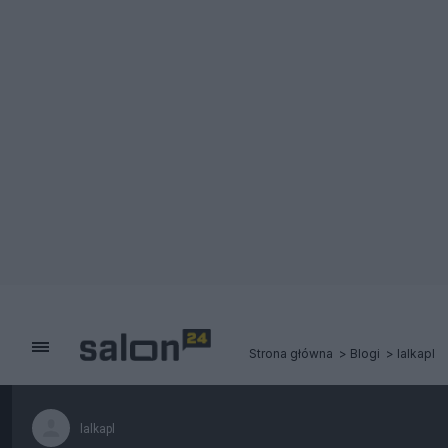
Strona główna
Blogi
lalkapl
lalkapl