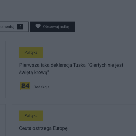
komentuj
4
Obserwuj notkę
Polityka
Pierwsza taka deklaracja Tuska. "Giertych nie jest
świętą krową"
Redakcja
Polityka
Ceuta ostrzega Europę