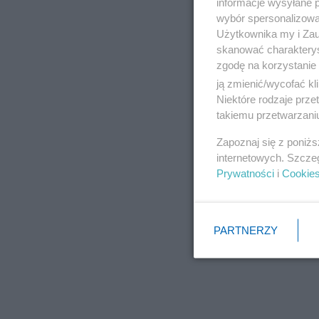
informacje wysyłane 
wybór spersonalizowan
Użytkownika my i Zau
skanować charakterys
zgodę na korzystanie 
ją zmienić/wycofać kl
Niektóre rodzaje prz
takiemu przetwarzaniu
Zapoznaj się z poniż
internetowych. Szcze
Prywatności
i
Cookie
PARTNERZY