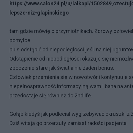
https://www.salon24.pl/u/lalkapl/1502849,czestu
lepsze-niz-glapinskiego
tam gdzie mówię o przymiotnikach. Zdrowy człowie
pomyłce
plus odstąpić od niepodległości jeśli na niej ugrunt
Odstąpienie od niepodległości okazuje się niemożli
zboczenie stare jak świat a nie żaden bonus.
Człowiek przemienia się w nowotwór i kontynuuje 
niepełnosprawność informacyjną wam i bana na ant
przedostaje się również do 2ndlife.
Gołąb kiedyś jak podleciał wygrzebywać okruszki z 
Dziś witają go przerzuty zamiast radości pacjenta.