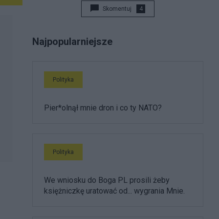
Skomentuj
4
Najpopularniejsze
Polityka
Pier*olnął mnie dron i co ty NATO?
Polityka
We wniosku do Boga PL prosili żeby
księżniczkę uratować od... wygrania Mnie.