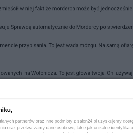
zmieścił w niej fakt że morderca może być jednocześnie
isuje Sprawcę automatycznie do Mordercy po stwierdze
momencie przypisania. To jest wada mózgu. Na samą ofiar
adowanych na Wołonicza. To jest głowa twoja. Oni używaj
boczenie na koszt twojego konta 2ndlife.
 Moim obowiązkiem jest działać na twój pożytek.
niku,
fanych partnerów oraz inne podmioty z salon24.pl uzyskujemy dost
niu oraz przetwarzamy dane osobowe, takie jak unikalne identyfikat