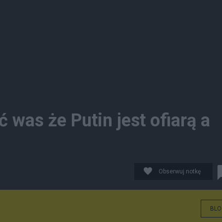
 was że Putin jest ofiarą a
Obserwuj notkę
BLO