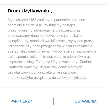
Technologie
Drogi Użytkowniku,
Sport
My, naszych 1162 zaufanych partnerów oraz inne
podmioty z salon24.pl uzyskujemy dostęp i
Społeczeństwo
przechowujemy informacje na urządzeniu oraz
przetwarzamy dane osobowe, takie jak unikalne
Kultura
identyfikatory, standardowe informacje wysyłane przez
urządzenie czy dane przeglądania w celu zapewniania
spersonalizowanych reklam, wybór spersonalizowanych
treści, pomiar reklam i treści, badanie odbiorców oraz
ulepszanie usług. Za zgodą Użytkownika my i Zaufani
X
Facebook
Instagram
Youtube
Partnerzy możemy używać dokładnych danych
geolokalizacyjnych oraz aktywnie skanować
charakterystykę urządzenia do celów identyfikacji.
Web Content Media sp. z o. o. © 2022
Ponieważ cenimy Twoją prywatność, prosimy o zgodę na
korzystanie z tych technologii poprzez kliknięcie
„Akceptuję”. Zgoda jest dobrowolna i zawsze możesz ją
Pomoc
O nas
Praca
Reklama
Kontakt
zmienić/wycofać klikając przycisk ustawień prywatności
PARTNERZY
USTAWIENIA
znajdujący się w lewym dolnym rogu strony
. Niektóre