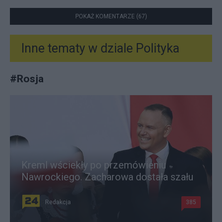
POKAŻ KOMENTARZE (67)
Inne tematy w dziale
Polityka
#
Rosja
Kreml wściekły po przemówieniu
Nawrockiego. Zacharowa dostała szału
Redakcja
385