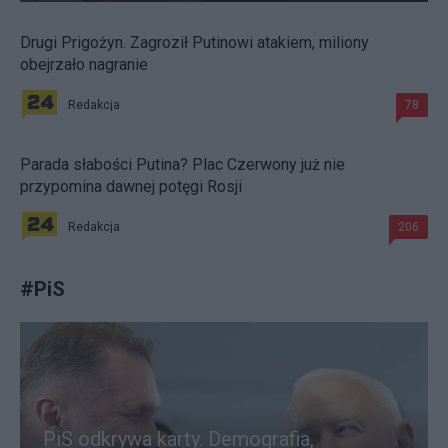
Drugi Prigożyn. Zagroził Putinowi atakiem, miliony
obejrzało nagranie
Redakcja
78
Parada słabości Putina? Plac Czerwony już nie
przypomina dawnej potęgi Rosji
Redakcja
206
#
PiS
PiS odkrywa karty. Demografia,