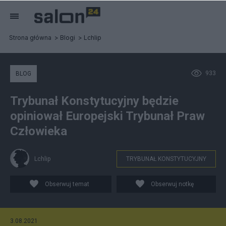
Strona główna
Blogi
Lchlip
933
BLOG
Trybunał Konstytucyjny będzie
opiniował Europejski Trybunał Praw
Człowieka
Lchlip
TRYBUNAŁ KONSTYTUCYJNY
Obserwuj temat
Obserwuj notkę
3.08.2021