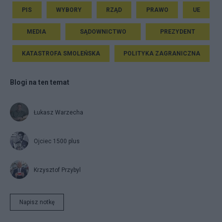
PIS
WYBORY
RZĄD
PRAWO
UE
MEDIA
SĄDOWNICTWO
PREZYDENT
KATASTROFA SMOLEŃSKA
POLITYKA ZAGRANICZNA
Blogi na ten temat
Łukasz Warzecha
Ojciec 1500 plus
Krzysztof Przybyl
Napisz notkę