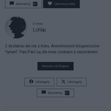
Skomentuj
67
Obserwuj notkę
O mnie
Lchlip
Z dystansu ale nie z boku. Anonimowych blogowiczów
"tykam". Pan/Pani są dla mnie osobami z nazwiskiem.
Nowości od blogera
Udostępnij
Udostępnij
Skomentuj
67