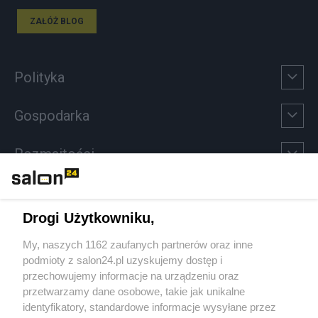
ZAŁÓŻ BLOG
Polityka
Gospodarka
Rozmaitości
Technologie
Drogi Użytkowniku,
Sport
My, naszych 1162 zaufanych partnerów oraz inne
podmioty z salon24.pl uzyskujemy dostęp i
Społeczeństwo
przechowujemy informacje na urządzeniu oraz
przetwarzamy dane osobowe, takie jak unikalne
Kultura
identyfikatory, standardowe informacje wysyłane przez