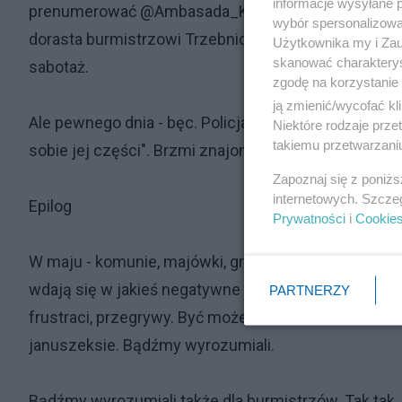
informacje wysyłane 
prenumerować @Ambasada_KRLD w Polsce, celem da
wybór spersonalizowan
dorasta burmistrzowi Trzebnicy. Każdy artykuł sławi
Użytkownika my i Zau
skanować charakterys
sabotaż.
zgodę na korzystanie 
ją zmienić/wycofać kl
Ale pewnego dnia - bęc. Policja, prokurator, zarzuty
Niektóre rodzaje prz
takiemu przetwarzaniu
sobie jej części". Brzmi znajomo.
Zapoznaj się z poniż
internetowych. Szcze
Epilog
Prywatności
i
Cookie
W maju - komunie, majówki, grille - siadamy do stołu
wdają się w jakieś negatywne tyrady jakby owładni
PARTNERZY
frustraci, przegrywy. Być może, ale niekoniecznie. 
januszeksie. Bądźmy wyrozumiali.
Bądźmy wyrozumiali także dla burmistrzów. Tak tak.