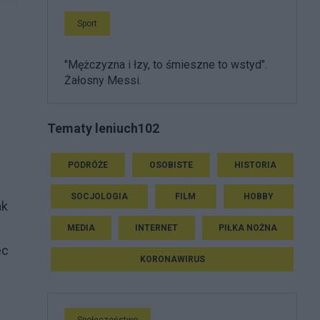
Sport
"Mężczyzna i łzy, to śmieszne to wstyd".
Żałosny Messi.
Tematy leniuch102
PODRÓŻE
OSOBISTE
HISTORIA
SOCJOLOGIA
FILM
HOBBY
ak
MEDIA
INTERNET
PIŁKA NOŻNA
ec
KORONAWIRUS
Społeczeństwo