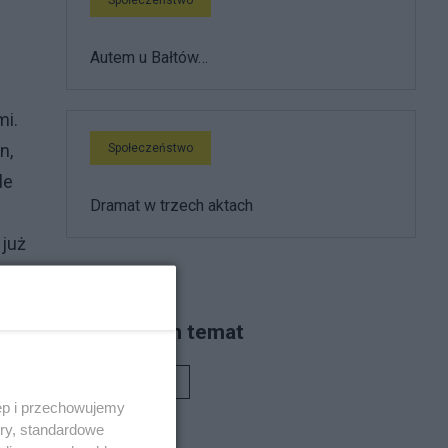
Autem u Bałtów…
mi.
n,
Społeczeństwo
le
Dramat w trzech aktach
 już
Piszą na ten temat
Rafał Woś
ęp i przechowujemy
nna
ory, standardowe