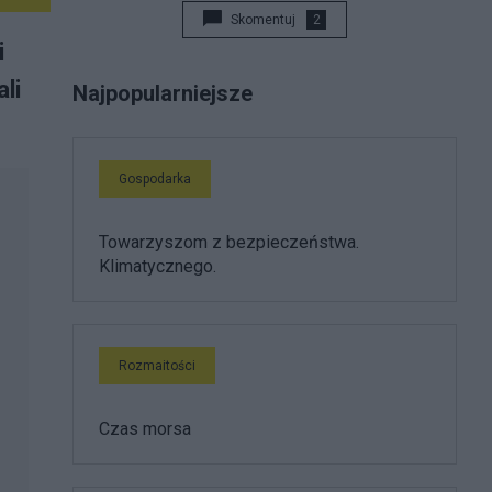
Skomentuj
2
i
li
Najpopularniejsze
Gospodarka
Towarzyszom z bezpieczeństwa.
Klimatycznego.
Rozmaitości
Czas morsa