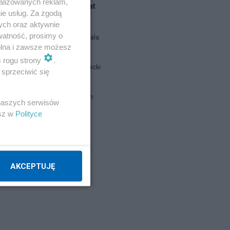
alizowanych reklam,
Blogi na ten temat
ie usług. Za zgodą
ych oraz aktywnie
watność, prosimy o
Siukum Balala
wolna i zawsze możesz
m rogu strony
.
Jan Filip Libicki
ia
sprzeciwić się
brat Damian
 naszych serwisów
esz w
Polityce
Napisz notkę
j,
AKCEPTUJĘ