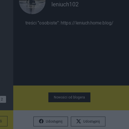
leniuch102
treści "osobiste":
https://leniuch.home.blog/
Nowości od blogera
2
G
Udostępnij
Udostępnij