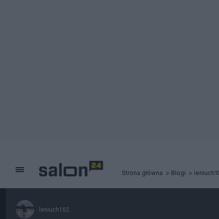
Strona główna
Blogi
leniuch1
leniuch102