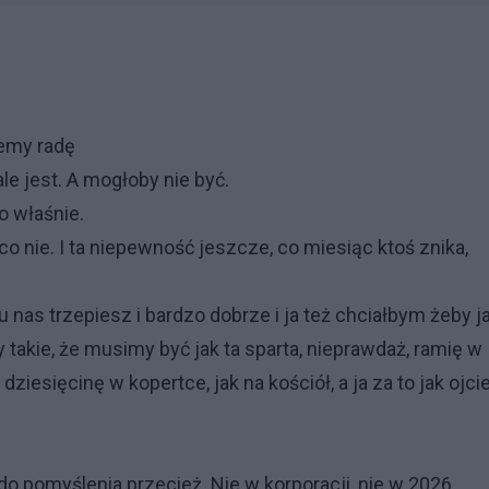
jemy radę
ale jest. A mogłoby nie być.
o właśnie.
o nie. I ta niepewność jeszcze, co miesiąc ktoś znika,
 nas trzepiesz i bardzo dobrze i ja też chciałbym żeby j
 takie, że musimy być jak ta sparta, nieprawdaż, ramię w
dziesięcinę w kopertce, jak na kościół, a ja za to jak ojci
o pomyślenia przecież. Nie w korporacji, nie w 2026.