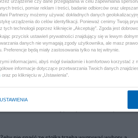
przez urządzenie czy dane przeglądania w celu zapewniania sperson
lszego doskonalenia wizerunku Kim Dzong Una, bo nie
ych treści, pomiar reklam i treści, badanie odbiorców oraz ulepszan
 burmistrza, zdjęcie bez burmistrza to pomyłka albo
fani Partnerzy możemy używać dokładnych danych geolokalizacyjn
tykę urządzenia do celów identyfikacji. Ponieważ cenimy Twoją pry
z tych technologii poprzez kliknięcie „Akceptuję”. Zgoda jest dobro
ikając przycisk ustawień prywatności znajdujący się w lewym dolny
: "uzależniał przyznanie nagrody uznaniowej od przekazan
etwarzania danych nie wymagają zgody użytkownika, ale masz prawo 
. Preferencje będą miały zastosowania tylko na tej witrynie.
szymi informacjami, abyś mógł świadomie i komfortowo korzystać z
gółowe informacje dotyczące przetwarzania Twoich danych znajdzi
s
oraz po kliknięciu w „Ustawienia”.
 z różnymi biesiadnikami. Niektórzy okropnie psują nastró
ęci duchem Leppera czy Kononowicza. Nieudacznicy,
USTAWIENIA
Bardzo możliwe, że zarabiają na życie w samorządzie albo
 Żeby nie spaść ze stołka trzeba wygrywać wybory, a