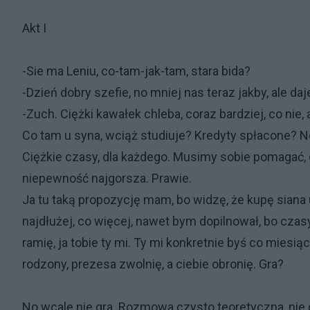
Akt I
-Sie ma Leniu, co-tam-jak-tam, stara bida?
-Dzień dobry szefie, no mniej nas teraz jakby, ale da
-Zuch. Ciężki kawałek chleba, coraz bardziej, co nie, 
Co tam u syna, wciąż studiuje? Kredyty spłacone? N
Ciężkie czasy, dla każdego. Musimy sobie pomagać, c
niepewność najgorsza. Prawie.
Ja tu taką propozycję mam, bo widzę, że kupę siana u
najdłużej, co więcej, nawet bym dopilnował, bo czasy
ramię, ja tobie ty mi. Ty mi konkretnie byś co miesiąc 
rodzony, prezesa zwolnię, a ciebie obronię. Gra?
No wcale nie gra. Rozmowa czysto teoretyczna, nie d