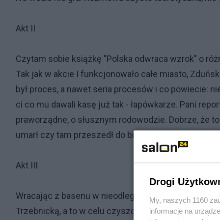
Akt II
Czytam sobie książkę "Polska odwraca wzrok" o róż
Tak jak w akcie I funkcjonowało całe miasto, Zduńsk
był proces, a nawet seria procesów i co powiecie: ni
ci co mu dawali kasę już tak - łapówkarze. Pani rep
praworządne, o słusznym rodowodzie. Dobrze, że to 
umarł czy tam przeszedł do biznesu. Pozostał tylko
Akt III
Drogi Użytkow
Wracając z basenu w nieodległym akwaparku Trzebn
My, naszych 1160 zau
Trzebnicką, a to w celu czyszczenia szyby kominkow
informacje na urządze