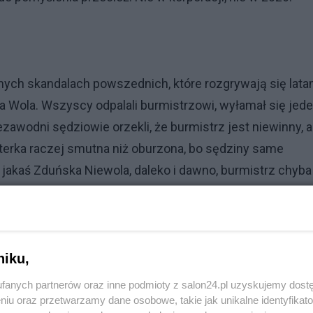
nych skandalach powszednich, które rozgrywają się lata
a Wola. Wszyscy odpalali burmistrzowi, wyłamał się jede
ezawodni sędziowie orzekli, że burmistrz jest niewinny, a
orterka raczej smutna niż oburzona, bo sędziny same
jakaś Zduńska Niewola, daleko i dawno, burmistrz chyba
 smutek.
niku,
ica Zdrój zawsze zabieram ze stojaka Panoramę
fanych partnerów oraz inne podmioty z salon24.pl uzyskujemy dost
ej. Czytałbym, z nawyku, ale się nie da. Panoramę powi
niu oraz przetwarzamy dane osobowe, takie jak unikalne identyfikat