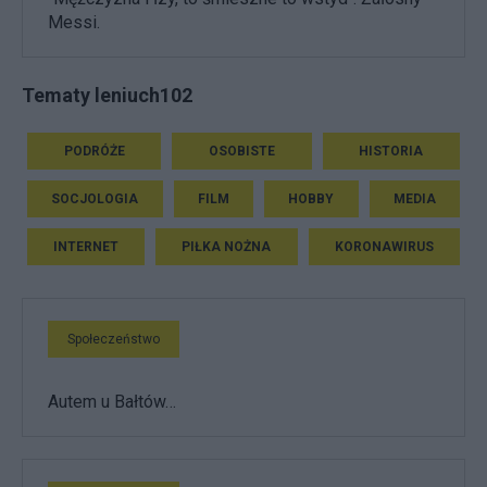
Messi.
Tematy leniuch102
PODRÓŻE
OSOBISTE
HISTORIA
SOCJOLOGIA
FILM
HOBBY
MEDIA
INTERNET
PIŁKA NOŻNA
KORONAWIRUS
Społeczeństwo
Autem u Bałtów…