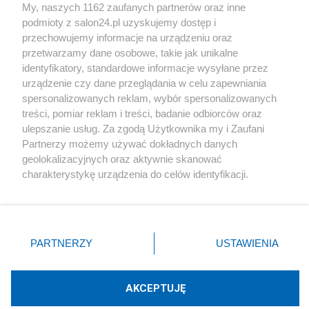
My, naszych 1162 zaufanych partnerów oraz inne
podmioty z salon24.pl uzyskujemy dostęp i
Społeczeństwo
przechowujemy informacje na urządzeniu oraz
przetwarzamy dane osobowe, takie jak unikalne
Kultura
identyfikatory, standardowe informacje wysyłane przez
urządzenie czy dane przeglądania w celu zapewniania
spersonalizowanych reklam, wybór spersonalizowanych
treści, pomiar reklam i treści, badanie odbiorców oraz
ulepszanie usług. Za zgodą Użytkownika my i Zaufani
X
Facebook
Instagram
Youtube
Partnerzy możemy używać dokładnych danych
geolokalizacyjnych oraz aktywnie skanować
charakterystykę urządzenia do celów identyfikacji.
Web Content Media sp. z o. o. © 2022
Ponieważ cenimy Twoją prywatność, prosimy o zgodę na
korzystanie z tych technologii poprzez kliknięcie
„Akceptuję”. Zgoda jest dobrowolna i zawsze możesz ją
Pomoc
O nas
Praca
Reklama
Kontakt
zmienić/wycofać klikając przycisk ustawień prywatności
PARTNERZY
USTAWIENIA
znajdujący się w lewym dolnym rogu strony
. Niektóre
rodzaje przetwarzania danych nie wymagają zgody
użytkownika, ale masz prawo sprzeciwić się takiemu
AKCEPTUJĘ
przetwarzaniu. Preferencje będą miały zastosowania tylko
Technologię dostarcza:
W3media.pl