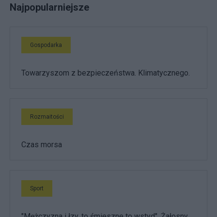
Najpopularniejsze
Gospodarka
Towarzyszom z bezpieczeństwa. Klimatycznego.
Rozmaitości
Czas morsa
Sport
"Mężczyzna i łzy, to śmieszne to wstyd". Żałosny