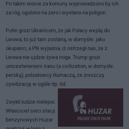
Po takim wiście za komuny wyprowadzono by ich
za róg, ogolono na zero i wysłano na poligon.
Putin grozi Ukraińcom, że jak Polacy wejdą do
Lwowa, to już tam zostaną, w domyśłe: jako
okupanci, a PN wyjaśnia, iż ostrzegł nas, że z
Lwowa nie ujdzie żywa noga. Trump grozi
unicestwieniem Iranu (a civilization, w domyśle:
perską), polsatowcy tłumaczą, że zniszczy
cywilizację w ogóle itp. itd.
Zwykli ludzie nielepsi.
Właściciel sieci stacji
benzynowych Huzar
opatrzył je logo z