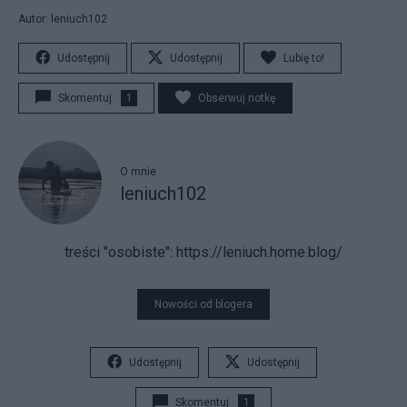
Autor: leniuch102
Udostępnij
Udostępnij
Lubię to!
Skomentuj
1
Obserwuj notkę
O mnie
leniuch102
treści "osobiste":
https://leniuch.home.blog/
Nowości od blogera
Udostępnij
Udostępnij
Skomentuj
1