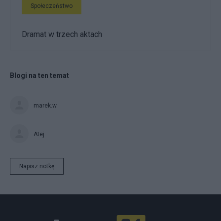
Społeczeństwo
Dramat w trzech aktach
Blogi na ten temat
marek.w
Atej
Napisz notkę