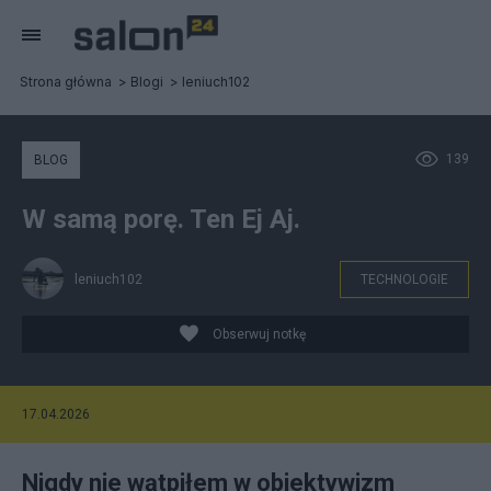
Strona główna
Blogi
leniuch102
139
BLOG
W samą porę. Ten Ej Aj.
leniuch102
TECHNOLOGIE
Obserwuj notkę
17.04.2026
Nigdy nie wątpiłem w obiektywizm