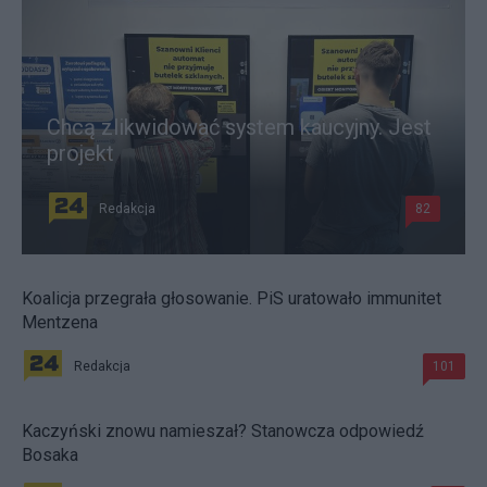
Chcą zlikwidować system kaucyjny. Jest
projekt
Redakcja
82
Koalicja przegrała głosowanie. PiS uratowało immunitet
Mentzena
Redakcja
101
Kaczyński znowu namieszał? Stanowcza odpowiedź
Bosaka