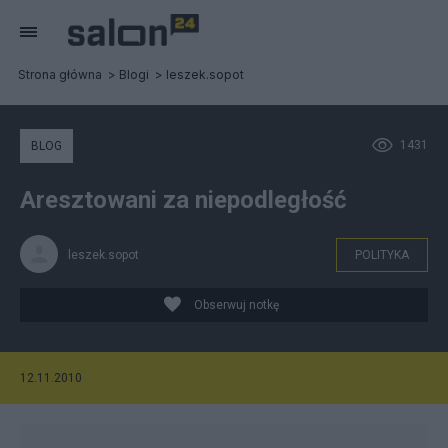
Strona główna
Blogi
leszek.sopot
1431
BLOG
Aresztowani za niepodległość
leszek.sopot
POLITYKA
Obserwuj notkę
12.11.2010