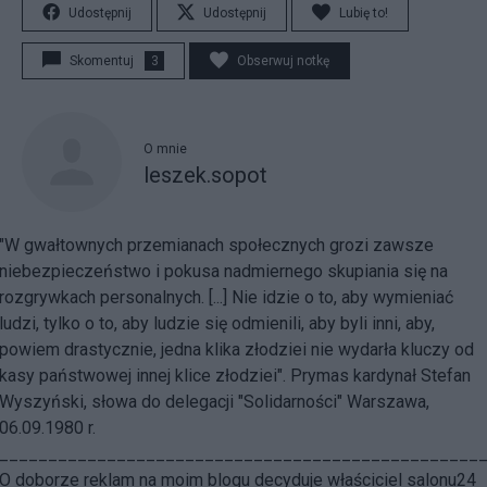
Udostępnij
Udostępnij
Lubię to!
Skomentuj
3
Obserwuj notkę
O mnie
leszek.sopot
"W gwałtownych przemianach społecznych grozi zawsze
niebezpieczeństwo i pokusa nadmiernego skupiania się na
rozgrywkach personalnych. [...] Nie idzie o to, aby wymieniać
ludzi, tylko o to, aby ludzie się odmienili, aby byli inni, aby,
powiem drastycznie, jedna klika złodziei nie wydarła kluczy od
kasy państwowej innej klice złodziei". Prymas kardynał Stefan
Wyszyński, słowa do delegacji "Solidarności" Warszawa,
06.09.1980 r.
_________________________________________________
O doborze reklam na moim blogu decyduje właściciel salonu24