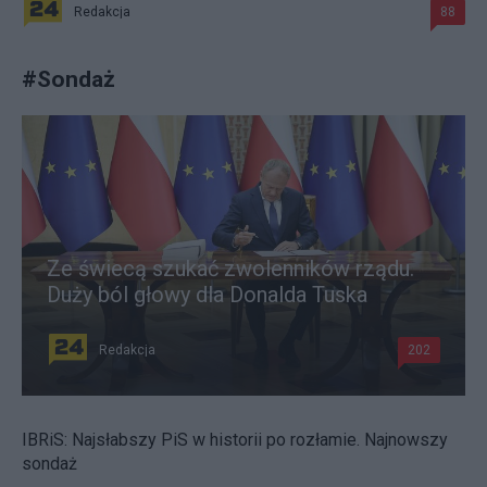
Redakcja
88
#
Sondaż
Ze świecą szukać zwolenników rządu.
Duży ból głowy dla Donalda Tuska
Redakcja
202
IBRiS: Najsłabszy PiS w historii po rozłamie. Najnowszy
sondaż