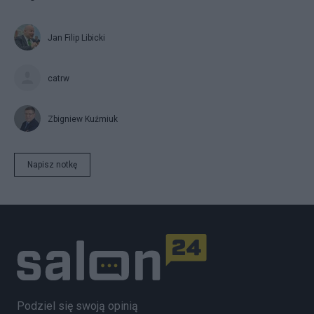
Jan Filip Libicki
catrw
Zbigniew Kuźmiuk
Napisz notkę
Podziel się swoją opinią