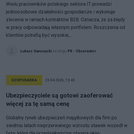
Wielu pracowników polskiego sektora IT prowadzi
jednoosobowe działalności gospodarcze i wykonuje
zlecenia w ramach kontraktów B2B. Oznacza, że za błędy
w pracy odpowiadają własnym portfelem. Roszczenia od
klientów potrafią być wysokie,...
Łukasz Sianożęcki
na blogu
PR - Obserwator
GOSPODARKA
23.04.2026, 13:43
Ubezpieczyciele są gotowi zaoferować
więcej za tę samą cenę
Globalny rynek ubezpieczeń majątkowych dla firm po
siedmiu latach nieprzerwanego wzrostu stawek wszedł w
fazę, która dla przedsiębiorców otwiera okno