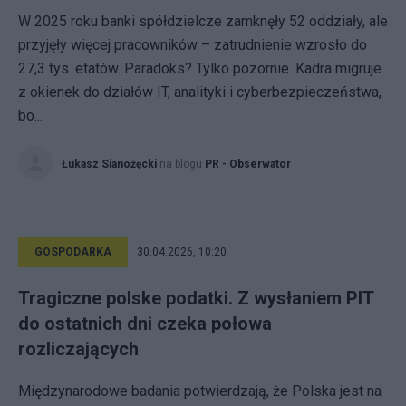
W 2025 roku banki spółdzielcze zamknęły 52 oddziały, ale
przyjęły więcej pracowników – zatrudnienie wzrosło do
27,3 tys. etatów. Paradoks? Tylko pozornie. Kadra migruje
z okienek do działów IT, analityki i cyberbezpieczeństwa,
bo...
Łukasz Sianożęcki
na blogu
PR - Obserwator
GOSPODARKA
30.04.2026, 10:20
Tragiczne polske podatki. Z wysłaniem PIT
do ostatnich dni czeka połowa
rozliczających
Międzynarodowe badania potwierdzają, że Polska jest na