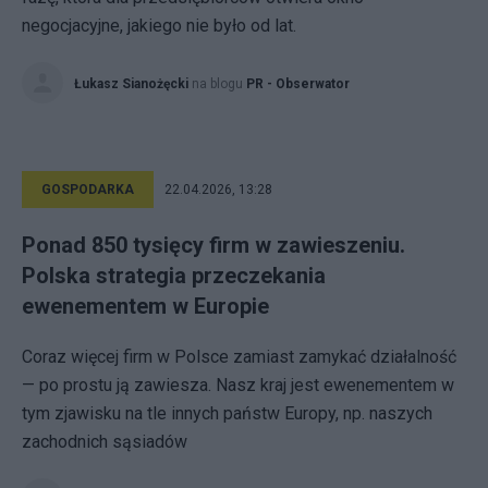
negocjacyjne, jakiego nie było od lat.
Łukasz Sianożęcki
na blogu
PR - Obserwator
GOSPODARKA
22.04.2026, 13:28
Ponad 850 tysięcy firm w zawieszeniu.
Polska strategia przeczekania
ewenementem w Europie
Coraz więcej firm w Polsce zamiast zamykać działalność
— po prostu ją zawiesza. Nasz kraj jest ewenementem w
tym zjawisku na tle innych państw Europy, np. naszych
zachodnich sąsiadów