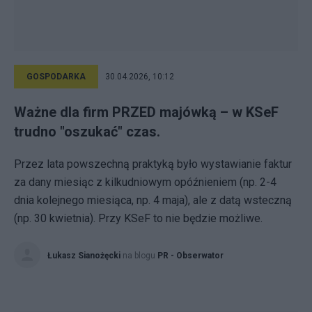
GOSPODARKA
30.04.2026, 10:12
Ważne dla firm PRZED majówką – w KSeF
trudno "oszukać" czas.
Przez lata powszechną praktyką było wystawianie faktur
za dany miesiąc z kilkudniowym opóźnieniem (np. 2-4
dnia kolejnego miesiąca, np. 4 maja), ale z datą wsteczną
(np. 30 kwietnia). Przy KSeF to nie będzie możliwe.
Łukasz Sianożęcki
na blogu
PR - Obserwator