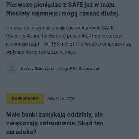
Pierwsze pieniądze z SAFE już w maju.
Niestety najmniejsi mogą czekać dłużej.
Polska ma otrzymać z unijnego instrumentu SAFE
(Security Action for Europe) ponad 43,7 mld euro, czyli -
jak podaje rząd - ok. 183 mld zł. Pierwsze pieniądze mają
wpłynąć do nas jeszcze w maju.
Łukasz Sianożęcki
na blogu
PR - Obserwator
GOSPODARKA
7.05.2026, 12:35
Małe banki zamykają oddziały, ale
zwiększają zatrudnienie. Skąd ten
paradoks?