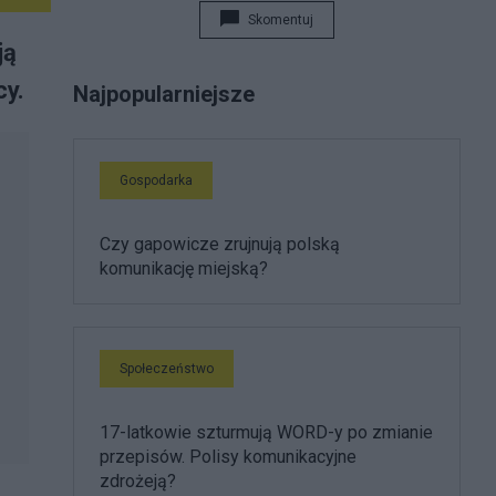
Skomentuj
ją
cy.
Najpopularniejsze
Gospodarka
Czy gapowicze zrujnują polską
komunikację miejską?
Społeczeństwo
17-latkowie szturmują WORD-y po zmianie
przepisów. Polisy komunikacyjne
zdrożeją?