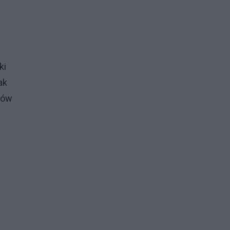
ki
ak
bów