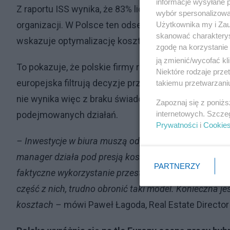
informacje wysyłane 
Z raportu ISS wynika, że 83% liderów biznesu na świ
wybór spersonalizowan
organizacji. W Polsce ten odsetek jest nawet wyżs
Użytkownika my i Zau
skanować charakterys
wskazuje optymalizację kosztów i efektywność jako 
zgodę na korzystanie 
ją zmienić/wycofać kl
To pokazuje, że polskie firmy rozumieją strategiczn
Niektóre rodzaje prz
europejska filtrują decyzje przez kryterium kosztów
takiemu przetwarzaniu
nie wynika więc z braku świadomości, lecz z presji
Zapoznaj się z poniż
internetowych. Szcze
podejmowanych działań.
Prywatności
i
Cookie
– Inwestycje w biura muszą odpowiadać na rzeczywiste 
manager działa pod presją kosztów i oczekiwań różny
PARTNERZY
faktyczne wykorzystanie przestrzeni. Jeśli organizacja
część z nich, trudno obronić taki model. Konieczna j
kosztach –
mówi Paweł Łagoda, Real Estate Director 