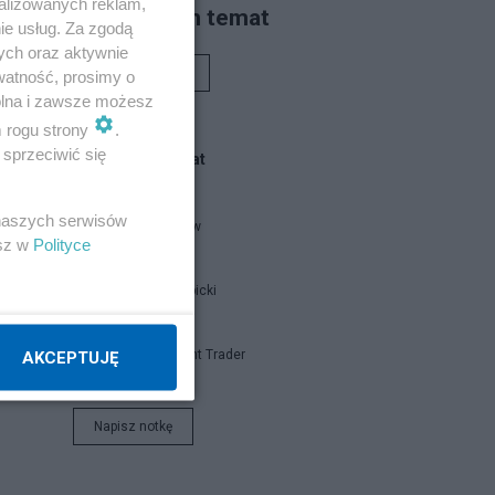
alizowanych reklam,
Piszą na ten temat
niki
ie usług. Za zgodą
ych oraz aktywnie
Rafał Woś
watność, prosimy o
.
wolna i zawsze możesz
m rogu strony
.
sprzeciwić się
Blogi na ten temat
ci
 naszych serwisów
threeme-ww
esz w
Polityce
Jan Filip Libicki
ty
a
Independent Trader
AKCEPTUJĘ
ko
Napisz notkę