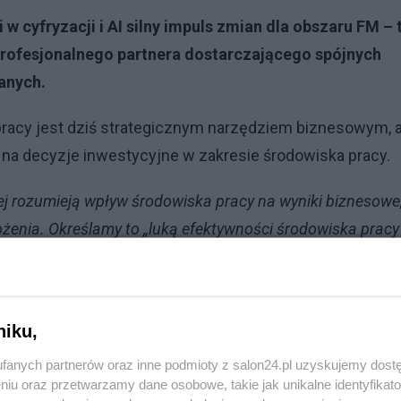
 w cyfryzacji i AI silny impuls zmian dla obszaru FM – 
 profesjonalnego partnera dostarczającego spójnych
anych.
pracy jest dziś strategicznym narzędziem biznesowym, a
 na decyzje inwestycyjne w zakresie środowiska pracy.
piej rozumieją wpływ środowiska pracy na wyniki biznesowe
ożenia. Określamy to „luką efektywności środowiska pracy”
 miejsca pracy a gotowością do działań, które pozwalają
agiełka, Chief Commercial Officer Poland & Baltics, ISS
wyznacza presja kosztowa
niku,
fanych partnerów oraz inne podmioty z salon24.pl uzyskujemy dost
Reklama
niu oraz przetwarzamy dane osobowe, takie jak unikalne identyfikat