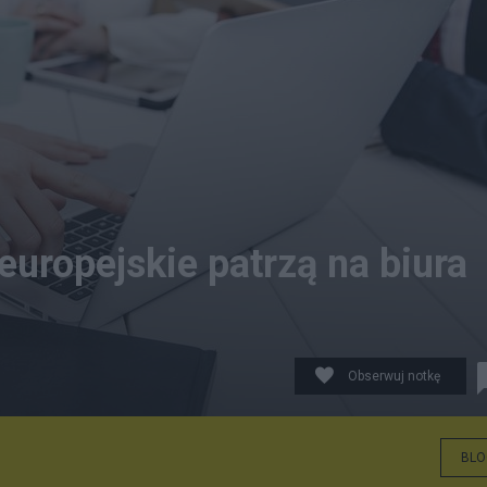
europejskie patrzą na biura
Obserwuj notkę
BLO