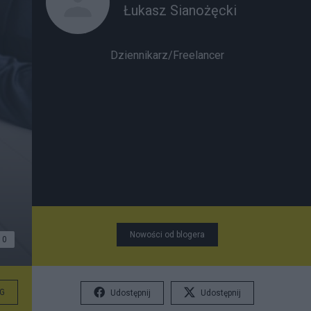
Łukasz Sianożęcki
Dziennikarz/Freelancer
Nowości od blogera
0
G
Udostępnij
Udostępnij