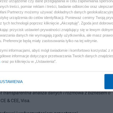
przez urządzenie czy dane przeglądania w celu zapewniania sperson
ecie uważa, że środowisko pracy ma istotny wpływ na wy
ych treści, pomiar reklam i treści, badanie odbiorców oraz ulepszan
zy i wynosi 88%. Jednocześnie 69% badanych w Polsce
fani Partnerzy możemy używać dokładnych danych geolokalizacyjn
tykę urządzenia do celów identyfikacji. Ponieważ cenimy Twoją pry
główny priorytet na najbliższy rok, wobec 61% w Europie
z tych technologii poprzez kliknięcie „Akceptuję”. Zgoda jest dobro
ikając przycisk ustawień prywatności znajdujący się w lewym dolny
e znaczenie środowiska pracy, ale mocniej niż średnia
etwarzania danych nie wymagają zgody użytkownika, ale masz prawo 
 i efektywności operacyjnej. W praktyce luka efektywnoś
. Preferencje będą miały zastosowania tylko na tej witrynie.
 budżetowej i konieczności lepszego uzasadniania
szymi informacjami, abyś mógł świadomie i komfortowo korzystać z
gółowe informacje dotyczące przetwarzania Twoich danych znajdzi
s
oraz po kliknięciu w „Ustawienia”.
potrzeby organizacji, a nie tylko na deklaratywne. Facili
ch interesariuszy, dlatego wymaga realnego spojrzenia n
USTAWIENIA
 oczekuje kilkuset stanowisk, a na co dzień zajęta jest tyl
est transparentna analiza danych i rozmowa z biznesem o
CE & CEE, Visa.