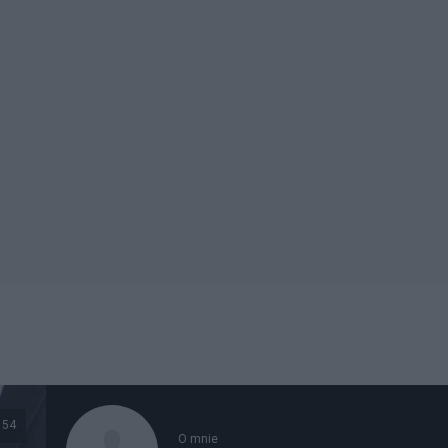
54
O mnie