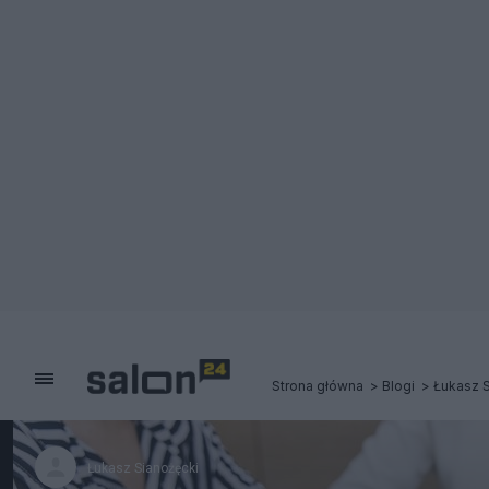
Strona główna
Blogi
Łukasz S
Łukasz Sianożęcki