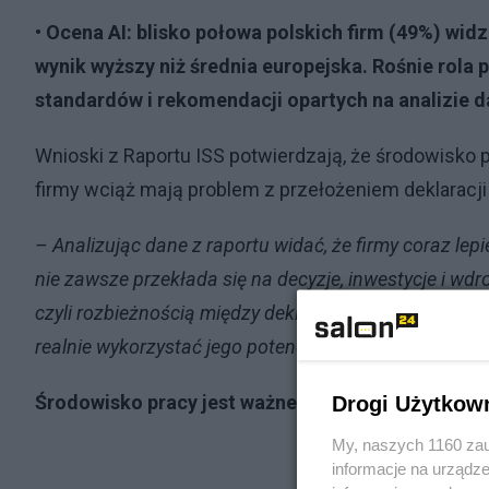
• Ocena AI: blisko połowa polskich firm (49%) widzi
wynik wyższy niż średnia europejska. Rośnie rola
standardów i rekomendacji opartych na analizie d
Wnioski z Raportu ISS potwierdzają, że środowisko 
firmy wciąż mają problem z przełożeniem deklaracji
– Analizując dane z raportu widać, że firmy coraz le
nie zawsze przekłada się na decyzje, inwestycje i wdr
czyli rozbieżnością między deklarowanym znaczeniem
realnie wykorzystać jego potencjał –
mówi Agnieszka J
Środowisko pracy jest ważne, ale decyzje nadal 
Drogi Użytkow
My, naszych 1160 zau
informacje na urządze