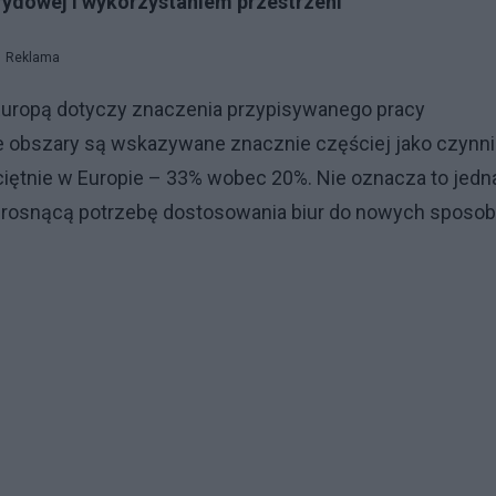
brydowej i wykorzystaniem przestrzeni
Reklama
 Europą dotyczy znaczenia przypisywanego pracy
te obszary są wskazywane znacznie częściej jako czynni
iętnie w Europie – 33% wobec 20%. Nie oznacza to jedn
e rosnącą potrzebę dostosowania biur do nowych sposo