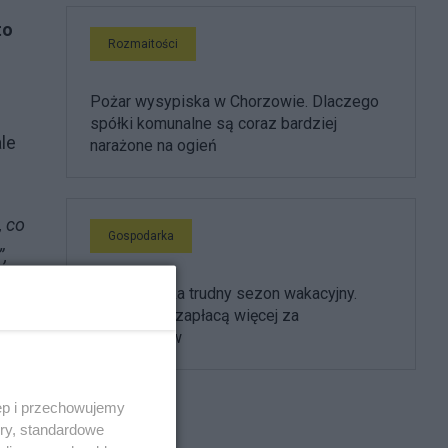
to
Rozmaitości
Pożar wysypiska w Chorzowie. Dlaczego
spółki komunalne są coraz bardziej
le
narażone na ogień
, co
Gospodarka
,
Biznes czeka trudny sezon wakacyjny.
Firmy znów zapłacą więcej za
.
pracowników
ęp i przechowujemy
ory, standardowe