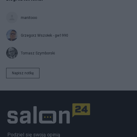
manitooo
Grzegorz Wszołek - gw1990
Tomasz Szymborski
Napisz notkę
Podziel się swoją opinią