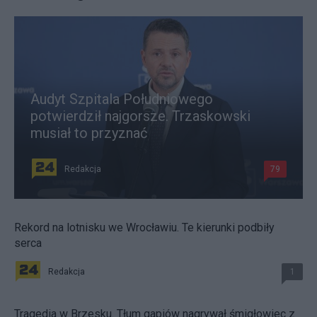
Audyt Szpitala Południowego
potwierdził najgorsze. Trzaskowski
musiał to przyznać
Redakcja
79
Rekord na lotnisku we Wrocławiu. Te kierunki podbiły
serca
Redakcja
1
Tragedia w Brzesku. Tłum gapiów nagrywał śmigłowiec z