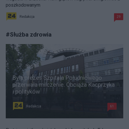
poszkodowanym
Redakcja
29
#
Służba zdrowia
Była prezes Szpitala Południowego
przerwała milczenie. Obciąża Kacprzyka
i polityków
Redakcja
61