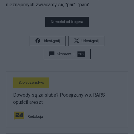
nieznajomych zwracamy się "pan", "pani".
Nowości od blogera
Udostępnij
Udostępnij
Skomentuj
202
Społeczeństwo
Dowody są za słabe? Podejrzany ws. RARS
opuścił areszt
Redakcja