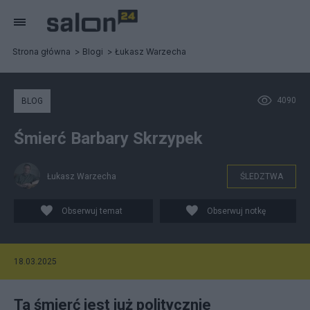
Strona główna
Blogi
Łukasz Warzecha
4090
BLOG
Śmierć Barbary Skrzypek
Łukasz Warzecha
ŚLEDZTWA
Obserwuj temat
Obserwuj notkę
18.03.2025
Ta śmierć jest już politycznie