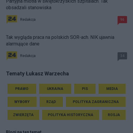
Partyjna miotła w świętokrzyskich szpitalach. Tak
obsadzali stanowiska
Redakcja
96
Tak wygląda praca na polskich SOR-ach. NIK ujawnia
alarmujące dane
Redakcja
34
Tematy Łukasz Warzecha
PRAWO
UKRAINA
PIS
MEDIA
WYBORY
RZĄD
POLITYKA ZAGRANICZNA
ZWIERZĘTA
POLITYKA HISTORYCZNA
ROSJA
Blogi na ten temat