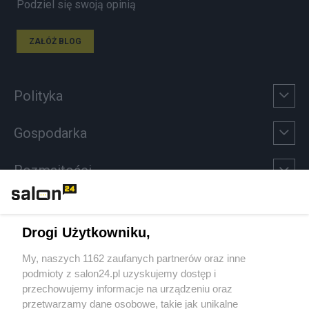
Podziel się swoją opinią
ZAŁÓŻ BLOG
Polityka
Gospodarka
Rozmaitości
Technologie
Drogi Użytkowniku,
Sport
My, naszych 1162 zaufanych partnerów oraz inne
podmioty z salon24.pl uzyskujemy dostęp i
Społeczeństwo
przechowujemy informacje na urządzeniu oraz
przetwarzamy dane osobowe, takie jak unikalne