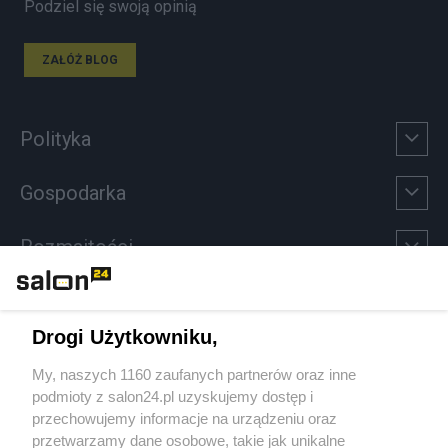
Podziel się swoją opinią
ZAŁÓŻ BLOG
Polityka
Gospodarka
Rozmaitości
Technologie
Drogi Użytkowniku,
Sport
My, naszych 1160 zaufanych partnerów oraz inne
podmioty z salon24.pl uzyskujemy dostęp i
Społeczeństwo
przechowujemy informacje na urządzeniu oraz
przetwarzamy dane osobowe, takie jak unikalne