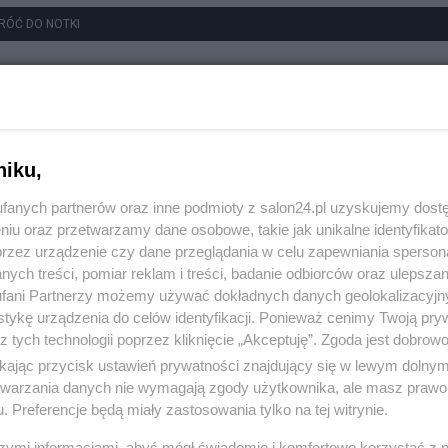
RÓĆ DO NOTKI
niku,
fanych partnerów oraz inne podmioty z salon24.pl uzyskujemy dost
niu oraz przetwarzamy dane osobowe, takie jak unikalne identyfikat
przez urządzenie czy dane przeglądania w celu zapewniania sperson
ych treści, pomiar reklam i treści, badanie odbiorców oraz ulepszan
fani Partnerzy możemy używać dokładnych danych geolokalizacyjn
tykę urządzenia do celów identyfikacji. Ponieważ cenimy Twoją pry
z tych technologii poprzez kliknięcie „Akceptuję”. Zgoda jest dobro
ikając przycisk ustawień prywatności znajdujący się w lewym dolny
etwarzania danych nie wymagają zgody użytkownika, ale masz prawo 
. Preferencje będą miały zastosowania tylko na tej witrynie.
szymi informacjami, abyś mógł świadomie i komfortowo korzystać z