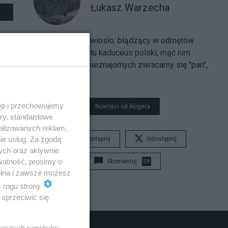
Łukasz Warzecha
Oto naści twoje wiosło:
błądzący w odmętów
powodzi, masz tu kaduceus polski, mąć nim
wodę, mąć. Do nieznajomych zwracamy się "pan",
"pani".
ęp i przechowujemy
Nowości od blogera
ory, standardowe
alizowanych reklam,
ie usług. Za zgodą
Udostępnij
Udostępnij
ych oraz aktywnie
watność, prosimy o
Skomentuj
38
wolna i zawsze możesz
m rogu strony
.
sprzeciwić się
 naszych serwisów