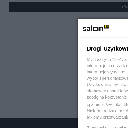
« W
Drogi Użytkow
My, naszych 1162 zau
informacje na urządze
informacje wysyłane 
wybór spersonalizowan
Użytkownika my i Zau
skanować charakterys
zgodę na korzystanie 
ją zmienić/wycofać kl
Niektóre rodzaje prz
takiemu przetwarzaniu
Zapoznaj się z poniż