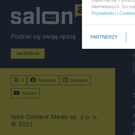
internetowych. Szcze
Prywatności
i
Cookie
Podziel się swoją opinią
PARTNERZY
ZAŁÓŻ BLOG
X
Facebook
Instagram
Youtube
Web Content Media sp. z o. o.
© 2022