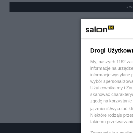
« W
Drogi Użytkow
My, naszych 1162 zau
informacje na urządze
informacje wysyłane 
wybór spersonalizowan
Użytkownika my i Zau
skanować charakterys
zgodę na korzystanie 
ją zmienić/wycofać kl
Niektóre rodzaje prz
takiemu przetwarzaniu
Zapoznaj się z poniż