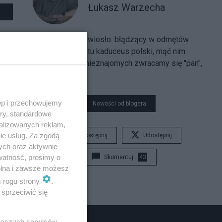
Łukasz Warzecha
Oto naści twoje wiosło:
błądzący w odmętów
powodzi, masz tu kaduceus polski, mąć nim
wodę, mąć. Do nieznajomych zwracamy się "pan",
"pani".
ęp i przechowujemy
Nowości od blogera
ory, standardowe
alizowanych reklam,
ie usług. Za zgodą
Udostępnij
Udostępnij
ych oraz aktywnie
watność, prosimy o
Skomentuj
43
wolna i zawsze możesz
m rogu strony
.
sprzeciwić się
 naszych serwisów