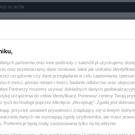
RÓĆ DO NOTKI
niku,
fanych partnerów oraz inne podmioty z salon24.pl uzyskujemy dost
niu oraz przetwarzamy dane osobowe, takie jak unikalne identyfikat
przez urządzenie czy dane przeglądania w celu zapewniania sperson
ych treści, pomiar reklam i treści, badanie odbiorców oraz ulepszan
fani Partnerzy możemy używać dokładnych danych geolokalizacyjn
tykę urządzenia do celów identyfikacji. Ponieważ cenimy Twoją pry
z tych technologii poprzez kliknięcie „Akceptuję”. Zgoda jest dobro
ikając przycisk ustawień prywatności znajdujący się w lewym dolny
etwarzania danych nie wymagają zgody użytkownika, ale masz prawo 
. Preferencje będą miały zastosowania tylko na tej witrynie.
szymi informacjami, abyś mógł świadomie i komfortowo korzystać z