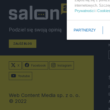
internetowych. Szcze
Prywatności
i
Cookie
Podziel się swoją opinią
PARTNERZY
ZAŁÓŻ BLOG
X
Facebook
Instagram
Youtube
Web Content Media sp. z o. o.
© 2022