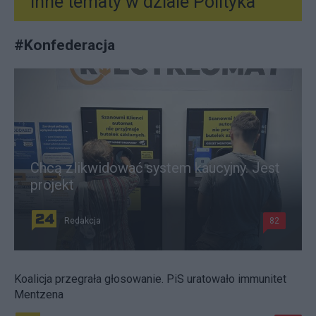
Inne tematy w dziale
Polityka
#
Konfederacja
Chcą zlikwidować system kaucyjny. Jest
projekt
Redakcja
82
Koalicja przegrała głosowanie. PiS uratowało immunitet
Mentzena