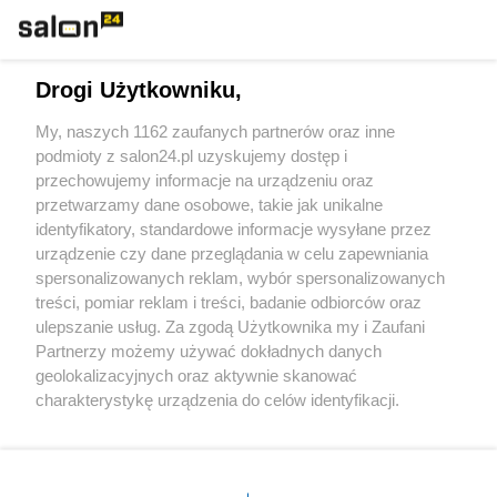
Technologie
Drogi Użytkowniku,
Sport
My, naszych 1162 zaufanych partnerów oraz inne
podmioty z salon24.pl uzyskujemy dostęp i
Społeczeństwo
przechowujemy informacje na urządzeniu oraz
przetwarzamy dane osobowe, takie jak unikalne
Kultura
identyfikatory, standardowe informacje wysyłane przez
urządzenie czy dane przeglądania w celu zapewniania
spersonalizowanych reklam, wybór spersonalizowanych
treści, pomiar reklam i treści, badanie odbiorców oraz
ulepszanie usług. Za zgodą Użytkownika my i Zaufani
X
Facebook
Instagram
Youtube
Partnerzy możemy używać dokładnych danych
geolokalizacyjnych oraz aktywnie skanować
charakterystykę urządzenia do celów identyfikacji.
Web Content Media sp. z o. o. © 2022
Ponieważ cenimy Twoją prywatność, prosimy o zgodę na
korzystanie z tych technologii poprzez kliknięcie
„Akceptuję”. Zgoda jest dobrowolna i zawsze możesz ją
Pomoc
O nas
Praca
Reklama
Kontakt
zmienić/wycofać klikając przycisk ustawień prywatności