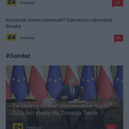
Redakcja
101
Kaczyński znowu namieszał? Stanowcza odpowiedź
Bosaka
Redakcja
88
#
Sondaż
Ze świecą szukać zwolenników rządu.
Duży ból głowy dla Donalda Tuska
Redakcja
202