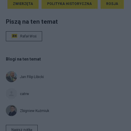
ZWIERZĘTA
POLITYKA HISTORYCZNA
ROSJA
Piszą na ten temat
Rafał Woś
Blogi na ten temat
Jan Filip Libicki
catrw
Zbigniew Kuźmiuk
Napisz notkę