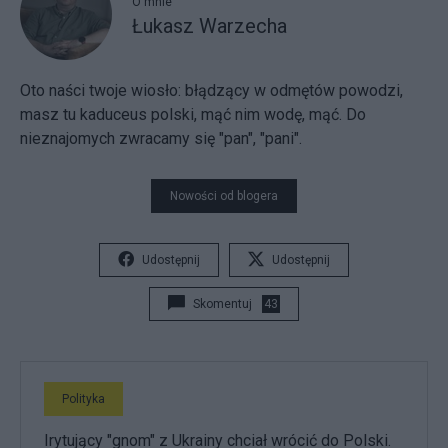
O mnie
Łukasz Warzecha
Oto naści twoje wiosło:
błądzący w odmętów powodzi,
masz tu kaduceus polski, mąć nim wodę, mąć. Do
nieznajomych zwracamy się "pan", "pani".
Nowości od blogera
Udostępnij
Udostępnij
Skomentuj
43
Polityka
Irytujący "gnom" z Ukrainy chciał wrócić do Polski.