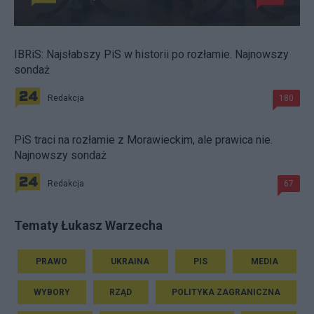
IBRiS: Najsłabszy PiS w historii po rozłamie. Najnowszy
sondaż
Redakcja
180
PiS traci na rozłamie z Morawieckim, ale prawica nie.
Najnowszy sondaż
Redakcja
67
Tematy Łukasz Warzecha
PRAWO
UKRAINA
PIS
MEDIA
WYBORY
RZĄD
POLITYKA ZAGRANICZNA