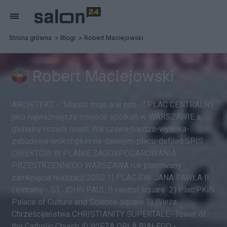
Strona główna
Blogi
Robert Maciejowski
Robert Maciejowski
ARCHITEKT - "Miasto moje a w nim... " PLAC CENTRALNY
jako najważniejsze miejsce spotkań w WARSZAWIE a
globalny rozwój miast Warszawa-bardzo-wysoka-
zabudowa-wokol-pkin-na-dawnym-placu-defilad SPIS
OBIEKTÓW W PLANIE ZAGOSPODAROWANIA
PRZESTRZENNEGO WARSZAWA rok planowany
zamknięcia realizacji 2050 1) PLAC ŚW. JANA PAWŁA II
centralny - ST. JOHN PAUL II central square 2) Plac PKiN
Palace of Culture and Science square 3) Wieża
Chrześcijaństwa CHRISTIANITY SUPERTALL -Tower of
the Catholic Church 4) WIEŻA ORŁA BIAŁEGO -