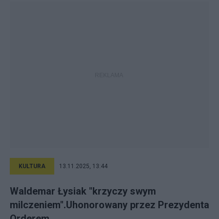
KULTURA
13.11.2025, 13:44
Waldemar Łysiak "krzyczy swym
milczeniem".Uhonorowany przez Prezydenta
Orderem