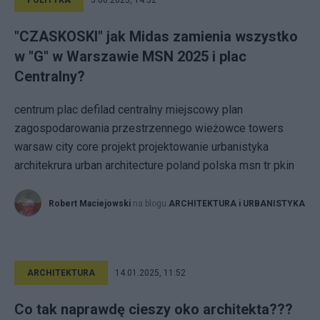
POLITYKA
5.06.2025, 14:32
"CZASKOSKI" jak Midas zamienia wszystko
w "G" w Warszawie MSN 2025 i plac
Centralny?
centrum plac defilad centralny miejscowy plan
zagospodarowania przestrzennego wieżowce towers
warsaw city core projekt projektowanie urbanistyka
architekrura urban architecture poland polska msn tr pkin
Robert Maciejowski
na blogu
ARCHITEKTURA i URBANISTYKA
ARCHITEKTURA
14.01.2025, 11:52
Co tak naprawdę cieszy oko architekta???