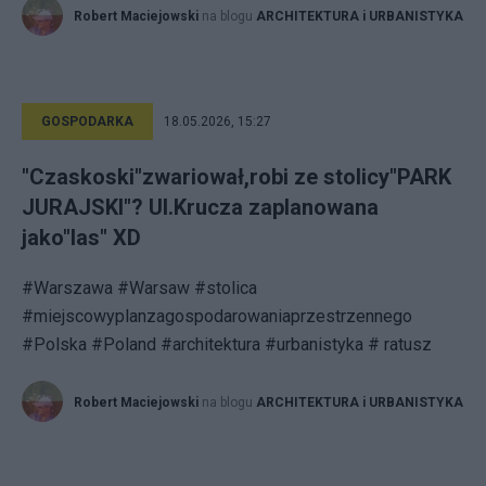
Robert Maciejowski
na blogu
ARCHITEKTURA i URBANISTYKA
GOSPODARKA
18.05.2026, 15:27
"Czaskoski"zwariował,robi ze stolicy"PARK
JURAJSKI"? Ul.Krucza zaplanowana
jako"las" XD
#Warszawa #Warsaw #stolica
#miejscowyplanzagospodarowaniaprzestrzennego
#Polska #Poland #architektura #urbanistyka # ratusz
Robert Maciejowski
na blogu
ARCHITEKTURA i URBANISTYKA