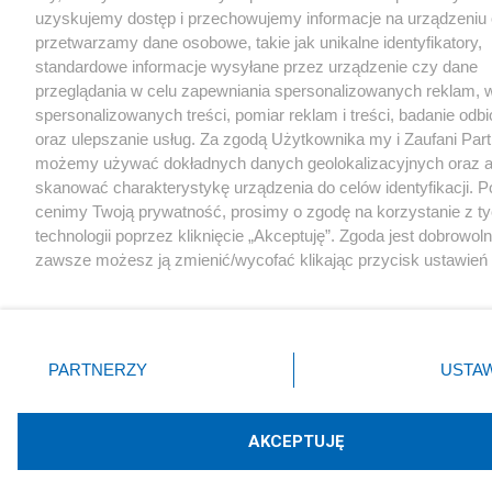
uzyskujemy dostęp i przechowujemy informacje na urządzeniu 
przetwarzamy dane osobowe, takie jak unikalne identyfikatory,
standardowe informacje wysyłane przez urządzenie czy dane
przeglądania w celu zapewniania spersonalizowanych reklam, 
spersonalizowanych treści, pomiar reklam i treści, badanie odb
oraz ulepszanie usług. Za zgodą Użytkownika my i Zaufani Par
możemy używać dokładnych danych geolokalizacyjnych oraz a
skanować charakterystykę urządzenia do celów identyfikacji. 
cenimy Twoją prywatność, prosimy o zgodę na korzystanie z t
technologii poprzez kliknięcie „Akceptuję”. Zgoda jest dobrowoln
zawsze możesz ją zmienić/wycofać klikając przycisk ustawień
prywatności znajdujący się w lewym dolnym rogu strony
. N
rodzaje przetwarzania danych nie wymagają zgody użytkownika
masz prawo sprzeciwić się takiemu przetwarzaniu. Preferencje
miały zastosowania tylko na tej witrynie.
PARTNERZY
USTAW
Zapoznaj się z poniższymi informacjami, abyś mógł świadomie 
komfortowo korzystać z naszych serwisów internetowych.
AKCEPTUJĘ
Szczegółowe informacje dotyczące przetwarzania Twoich dany
znajdziesz w
Polityce Prywatności
i
Cookies
oraz po kliknięciu