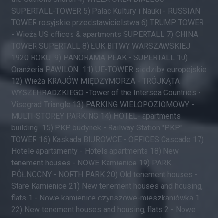
SUPERTALL-TOWER 5) Pałac Kultury i Nauki - RUSSIAN
TOWER rosyjskie przedstawicielstwa 6) TRUMP TOWER
- Wieża US offices & apartments SUPERTALL 7) CHINA
TOWER SUPERTALL 8) ŁUK BITWY WARSZAWSKIEJ
1920 ROKU 9) PANORAMA PEAK - SUPERTALL 10)
Oranżeria PAWILON 11) UE-TOWER siedziby europejskie
12) Wieża KRAJÓW MIĘDZYMORZA - TRÓJKĄTA
WYSZEHRADZKIEGO -Tower of the Intersea Countries -
Visegrad Triangle 13) PARKING WIELOPOZIOMOWY -
MULTI-STOREY PARKING 14) HOTEL- apartments
building 15) PKP budynek - Railway Station "PKP"
TOWER 16) Kaskada BIUROWCE - OFFICES Cascade 17)
Hotele apartamenty - Hotels apartments 18) New
tenement houses - NOWE Kamienice 19) PARK
PÓŁNOCNY - NORTH PARK 20) Old tenement houses -
Stare Kamienice 21) New tenement houses and housing,
flats 1 - Nowe kamienice czynszowe-mieszkaniówka 1
22) New tenement houses and housing, flats 2 - Nowe