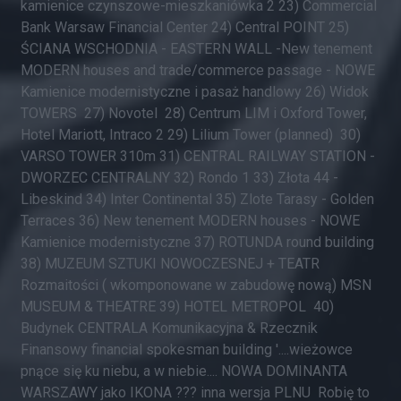
kamienice czynszowe-mieszkaniówka 2 23) Commercial
Bank Warsaw Financial Center 24) Central POINT 25)
ŚCIANA WSCHODNIA - EASTERN WALL -New tenement
MODERN houses and trade/commerce passage - NOWE
Kamienice modernistyczne i pasaż handlowy 26) Widok
TOWERS 27) Novotel 28) Centrum LIM i Oxford Tower,
Hotel Mariott, Intraco 2 29) Lilium Tower (planned) 30)
VARSO TOWER 310m 31) CENTRAL RAILWAY STATION -
DWORZEC CENTRALNY 32) Rondo 1 33) Złota 44 -
Libeskind 34) Inter Continental 35) Zlote Tarasy - Golden
Terraces 36) New tenement MODERN houses - NOWE
Kamienice modernistyczne 37) ROTUNDA round building
38) MUZEUM SZTUKI NOWOCZESNEJ + TEATR
Rozmaitości ( wkomponowane w zabudowę nową) MSN
MUSEUM & THEATRE 39) HOTEL METROPOL 40)
Budynek CENTRALA Komunikacyjna & Rzecznik
Finansowy financial spokesman building '....wieżowce
pnące się ku niebu, a w niebie.... NOWA DOMINANTA
WARSZAWY jako IKONA ??? inna wersja PLNU Robię to