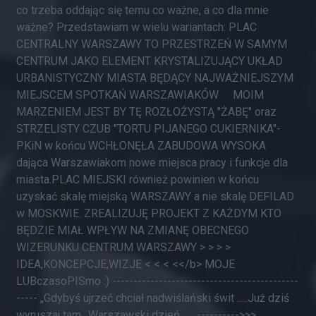
co trzeba oddając się temu co ważne, a co dla mnie
ważne? Przedstawiam w wielu wariantach: PLAC
CENTRALNY WARSZAWY TO PRZESTRZEŃ W SAMYM
CENTRUM JAKO ELEMENT KRYSTALIZUJĄCY UKŁAD
URBANISTYCZNY MIASTA BĘDĄCY NAJWAŻNIEJSZYM
MIEJSCEM SPOTKAŃ WARSZAWIAKÓW MOIM
MARZENIEM JEST BY TĘ ROZŁOŻYSTĄ "ŻABĘ" oraz
STRZELISTY CZUB "TORTU PIJANEGO CUKIERNIKA"-
PKiN w końcu WCHŁONĘŁA ZABUDOWA WYSOKA
dająca Warszawiakom nowe miejsca pracy i funkcje dla
miasta.PLAC MIEJSKI również powinien w końcu
uzyskać skalę miejską WARSZAWY a nie skalę DEFILAD
w MOSKWIE. ZREALIZUJĘ PROJEKT Z KAŻDYM KTO
BĘDZIE MIAŁ WPŁYW NA ZMIANĘ OBECNEGO
WIZERUNKU CENTRUM WARSZAWY > > > >
IDEA,KONCEPCJE,WIZJE < < < <</b> MOJE
LUBczasoPISmo :) --------------------------------------------
----- „Gdybyś ujrzeć chciał nadwiślański świt .....Już dziś
wyruszaj tam…Warszawski dzień.... ---------->>>