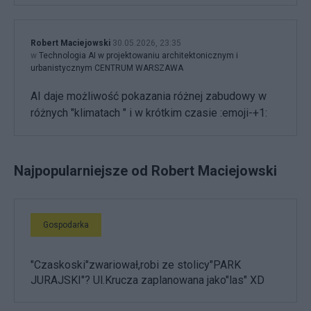
Robert Maciejowski
30.05.2026, 23:35
w
Technologia AI w projektowaniu architektonicznym i
urbanistycznym CENTRUM WARSZAWA
AI daje możliwość pokazania różnej zabudowy w
różnych "klimatach " i w krótkim czasie :emoji-+1:
Najpopularniejsze od Robert Maciejowski
Gospodarka
"Czaskoski"zwariował,robi ze stolicy"PARK
JURAJSKI"? Ul.Krucza zaplanowana jako"las" XD