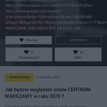
https://www.youtube.com/watch?v=73DLmUEzWoo
https://www.google.com/search?
q=arcytekton&nfpr=1&hl=pl&sa=X&ved=2ahUKEwj8-
qSbgur7AhXxpIsKHQc1BhUQvgV6BAgBEEE&biw=1177&bih
WARSZAWA JAKĄ MOŻE BYĆ ZA 20,30...LAT
Obserwuj
WIADOMOŚĆ
13
69
Obserwujących
Notki
GOSPODARKA
17.06.2026, 20:53
Jak będzie wyglądało ścisłe CENTRUM
WARSZAWY w roku 2070 ?