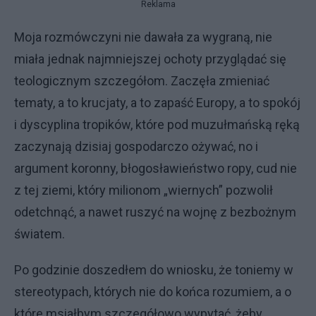
Reklama
Moja rozmówczyni nie dawała za wygraną, nie
miała jednak najmniejszej ochoty przyglądać się
teologicznym szczegółom. Zaczęła zmieniać
tematy, a to krucjaty, a to zapaść Europy, a to spokój
i dyscyplina tropików, które pod muzułmańską ręką
zaczynają dzisiaj gospodarczo ożywać, no i
argument koronny, błogosławieństwo ropy, cud nie
z tej ziemi, który milionom „wiernych” pozwolił
odetchnąć, a nawet ruszyć na wojnę z bezbożnym
światem.
Po godzinie doszedłem do wniosku, że toniemy w
stereotypach, których nie do końca rozumiem, a o
które msiałbym szczegółowo wypytać, żeby