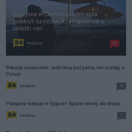
Drożyzna w Chorwacji odstrasza
polskich turystów. Rząd apelował o
obniżki cen
Redakcja
67
Wakacje europosłów. Jedni lecą pod palmy, inni zostają w
Polsce
Redakcja
35
Planujesz wakacje w Egipcie? Będzie łatwiej, ale drożej
Redakcja
1