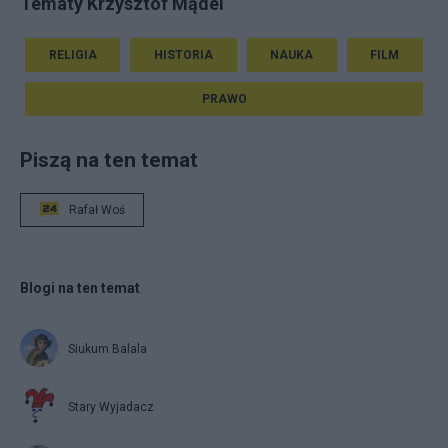
Tematy Krzysztof Mądel
RELIGIA
HISTORIA
NAUKA
FILM
PRAWO
Piszą na ten temat
Rafał Woś
Blogi na ten temat
Siukum Balala
Stary Wyjadacz