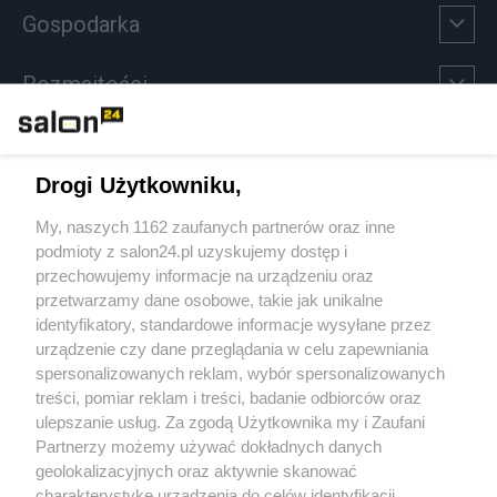
Gospodarka
Rozmaitości
Technologie
Drogi Użytkowniku,
Sport
My, naszych 1162 zaufanych partnerów oraz inne
podmioty z salon24.pl uzyskujemy dostęp i
Społeczeństwo
przechowujemy informacje na urządzeniu oraz
przetwarzamy dane osobowe, takie jak unikalne
Kultura
identyfikatory, standardowe informacje wysyłane przez
urządzenie czy dane przeglądania w celu zapewniania
spersonalizowanych reklam, wybór spersonalizowanych
treści, pomiar reklam i treści, badanie odbiorców oraz
ulepszanie usług. Za zgodą Użytkownika my i Zaufani
X
Facebook
Instagram
Youtube
Partnerzy możemy używać dokładnych danych
geolokalizacyjnych oraz aktywnie skanować
charakterystykę urządzenia do celów identyfikacji.