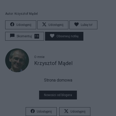
Autor: Krzysztof Mądel
Udostępnij
Udostępnij
Lubię to!
Skomentuj
19
Obserwuj notkę
O mnie
Krzysztof Mądel
Strona domowa
Nowości od blogera
Udostępnij
Udostępnij