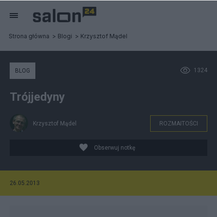
Strona główna
Blogi
Krzysztof Mądel
1324
BLOG
Trójjedyny
Krzysztof Mądel
ROZMAITOŚCI
Obserwuj notkę
26.05.2013