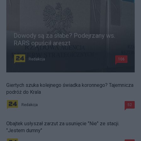
Dowody są za słabe? Podejrzany ws.
RARS opuścił areszt
Redakcja
106
Giertych szuka kolejnego świadka koronnego? Tajemnicza
podróż do Krala
Redakcja
52
Obajtek usłyszał zarzut za usunięcie "Nie" ze stacji.
"Jestem dumny"