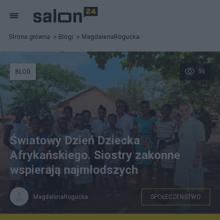
Strona główna
Blogi
MagdalenaRogucka
56
BLOG
Światowy Dzień Dziecka
Afrykańskiego. Siostry zakonne
wspierają najmłodszych
MagdalenaRogucka
SPOŁECZEŃSTWO
Arch. Sióstr Nazaretanek