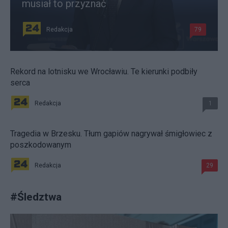
musiał to przyznać
Redakcja
79
Rekord na lotnisku we Wrocławiu. Te kierunki podbiły
serca
Redakcja
1
Tragedia w Brzesku. Tłum gapiów nagrywał śmigłowiec z
poszkodowanym
Redakcja
29
#
Śledztwa