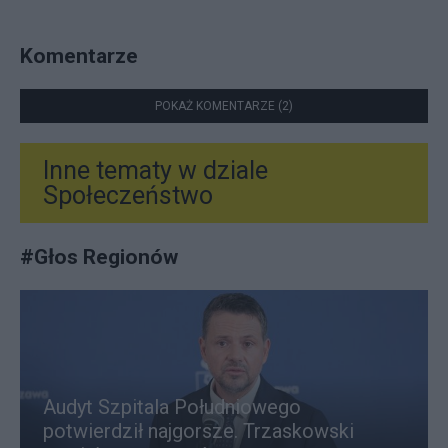
Komentarze
POKAŻ KOMENTARZE (2)
Inne tematy w dziale
Społeczeństwo
#
Głos Regionów
Audyt Szpitala Południowego
potwierdził najgorsze. Trzaskowski