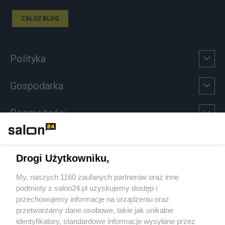
ZAŁÓŻ BLOG
Polityka
Gospodarka
Rozmaitości
Technologie
Drogi Użytkowniku,
Sport
My, naszych 1160 zaufanych partnerów oraz inne
podmioty z salon24.pl uzyskujemy dostęp i
Społeczeństwo
przechowujemy informacje na urządzeniu oraz
przetwarzamy dane osobowe, takie jak unikalne
Kultura
identyfikatory, standardowe informacje wysyłane przez