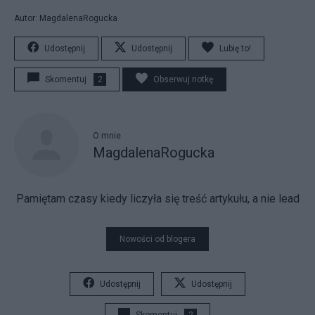
Autor: MagdalenaRogucka
Udostępnij
Udostępnij
Lubię to!
Skomentuj
2
Obserwuj notkę
O mnie
MagdalenaRogucka
Pamiętam czasy kiedy liczyła się treść artykułu, a nie lead
Nowości od blogera
Udostępnij
Udostępnij
Skomentuj
2