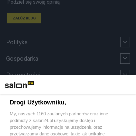
Podziel się swoją opinią
ZAŁÓŻ BLOG
Polityka
Gospodarka
Rozmaitości
Technologie
Drogi Użytkowniku,
Sport
My, naszych 1160 zaufanych partnerów oraz inne
podmioty z salon24.pl uzyskujemy dostęp i
Społeczeństwo
przechowujemy informacje na urządzeniu oraz
przetwarzamy dane osobowe, takie jak unikalne