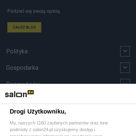
Podziel się swoją opinią
ZAŁÓŻ BLOG
Polityka
Gospodarka
Rozmaitości
Technologie
Drogi Użytkowniku,
Sport
My, naszych 1160 zaufanych partnerów oraz inne
podmioty z salon24.pl uzyskujemy dostęp i
Społeczeństwo