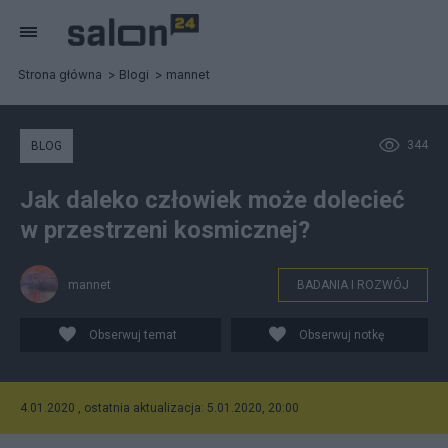
Strona główna
Blogi
mannet
344
BLOG
Jak daleko człowiek może dolecieć
w przestrzeni kosmicznej?
mannet
BADANIA I ROZWÓJ
Obserwuj temat
Obserwuj notkę
4.01.2020 , ostatnia aktualizacja: 5.01.2020, 20:00