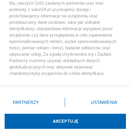
My, naszych 1162 zaufanych partnerów oraz inne
podmioty z salon24.pl uzyskujemy dostęp i
Społeczeństwo
przechowujemy informacje na urządzeniu oraz
przetwarzamy dane osobowe, takie jak unikalne
Kultura
identyfikatory, standardowe informacje wysyłane przez
urządzenie czy dane przeglądania w celu zapewniania
spersonalizowanych reklam, wybór spersonalizowanych
treści, pomiar reklam i treści, badanie odbiorców oraz
ulepszanie usług. Za zgodą Użytkownika my i Zaufani
X
Facebook
Instagram
Youtube
Partnerzy możemy używać dokładnych danych
geolokalizacyjnych oraz aktywnie skanować
charakterystykę urządzenia do celów identyfikacji.
Web Content Media sp. z o. o. © 2022
Ponieważ cenimy Twoją prywatność, prosimy o zgodę na
korzystanie z tych technologii poprzez kliknięcie
„Akceptuję”. Zgoda jest dobrowolna i zawsze możesz ją
Pomoc
O nas
Praca
Reklama
Kontakt
zmienić/wycofać klikając przycisk ustawień prywatności
PARTNERZY
USTAWIENIA
znajdujący się w lewym dolnym rogu strony
. Niektóre
rodzaje przetwarzania danych nie wymagają zgody
użytkownika, ale masz prawo sprzeciwić się takiemu
AKCEPTUJĘ
przetwarzaniu. Preferencje będą miały zastosowania tylko
Technologię dostarcza:
W3media.pl