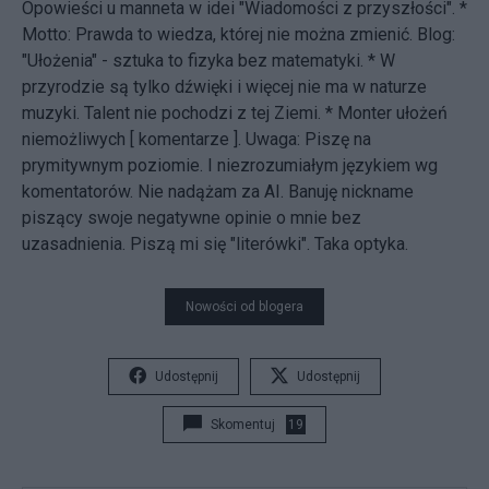
Opowieści u manneta w idei "Wiadomości z przyszłości". *
Motto: Prawda to wiedza, której nie można zmienić. Blog:
"Ułożenia"
- sztuka to fizyka bez matematyki. * W
przyrodzie są tylko dźwięki i więcej nie ma w naturze
muzyki. Talent nie pochodzi z tej Ziemi. * Monter ułożeń
niemożliwych [
komentarze
]. Uwaga: Piszę na
prymitywnym poziomie. I niezrozumiałym językiem wg
komentatorów. Nie nadążam za AI. Banuję nickname
piszący swoje negatywne opinie o mnie bez
uzasadnienia. Piszą mi się "literówki". Taka optyka.
Nowości od blogera
Udostępnij
Udostępnij
Skomentuj
19