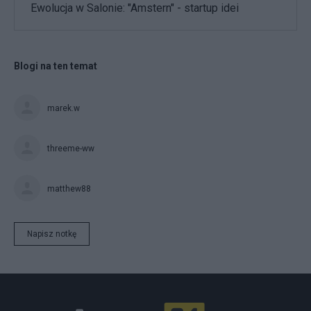
Ewolucja w Salonie: "Amstern" - startup idei
Blogi na ten temat
marek.w
threeme-ww
matthew88
Napisz notkę