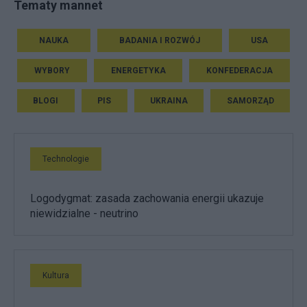
Tematy mannet
NAUKA
BADANIA I ROZWÓJ
USA
WYBORY
ENERGETYKA
KONFEDERACJA
BLOGI
PIS
UKRAINA
SAMORZĄD
Technologie
Logodygmat: zasada zachowania energii ukazuje
niewidzialne - neutrino
Kultura