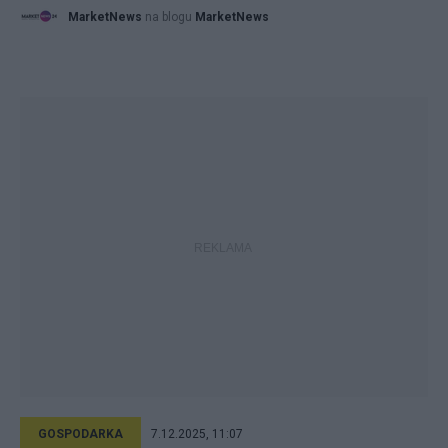
MarketNews
na blogu
MarketNews
GOSPODARKA
7.12.2025, 11:07