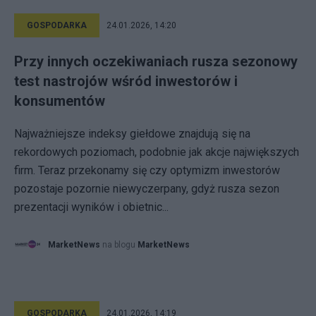
GOSPODARKA
24.01.2026, 14:20
Przy innych oczekiwaniach rusza sezonowy
test nastrojów wśród inwestorów i
konsumentów
Najważniejsze indeksy giełdowe znajdują się na
rekordowych poziomach, podobnie jak akcje największych
firm. Teraz przekonamy się czy optymizm inwestorów
pozostaje pozornie niewyczerpany, gdyż rusza sezon
prezentacji wyników i obietnic...
MarketNews
na blogu
MarketNews
GOSPODARKA
24.01.2026, 14:19