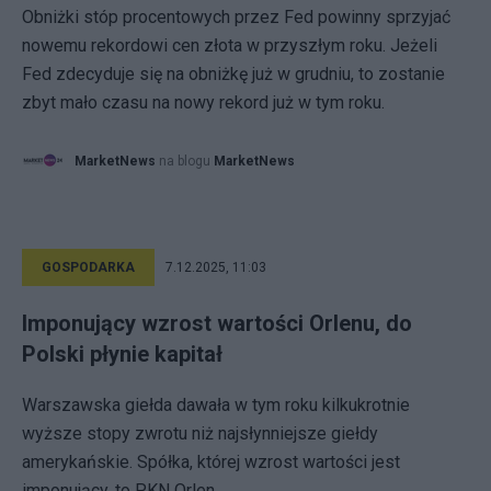
Obniżki stóp procentowych przez Fed powinny sprzyjać
nowemu rekordowi cen złota w przyszłym roku. Jeżeli
Fed zdecyduje się na obniżkę już w grudniu, to zostanie
zbyt mało czasu na nowy rekord już w tym roku.
MarketNews
na blogu
MarketNews
GOSPODARKA
7.12.2025, 11:03
Imponujący wzrost wartości Orlenu, do
Polski płynie kapitał
Warszawska giełda dawała w tym roku kilkukrotnie
wyższe stopy zwrotu niż najsłynniejsze giełdy
amerykańskie. Spółka, której wzrost wartości jest
imponujący, to PKN Orlen.