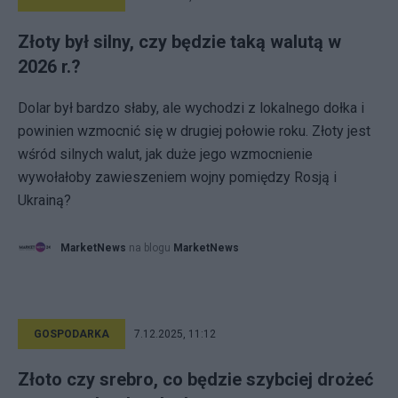
Złoty był silny, czy będzie taką walutą w
2026 r.?
Dolar był bardzo słaby, ale wychodzi z lokalnego dołka i
powinien wzmocnić się w drugiej połowie roku. Złoty jest
wśród silnych walut, jak duże jego wzmocnienie
wywołałoby zawieszeniem wojny pomiędzy Rosją i
Ukrainą?
MarketNews
na blogu
MarketNews
GOSPODARKA
7.12.2025, 11:12
Złoto czy srebro, co będzie szybciej drożeć