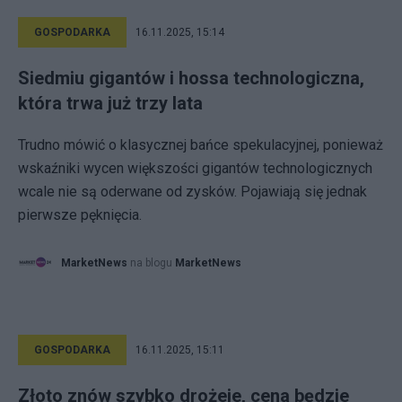
GOSPODARKA
16.11.2025, 15:14
Siedmiu gigantów i hossa technologiczna,
która trwa już trzy lata
Trudno mówić o klasycznej bańce spekulacyjnej, ponieważ
wskaźniki wycen większości gigantów technologicznych
wcale nie są oderwane od zysków. Pojawiają się jednak
pierwsze pęknięcia.
MarketNews
na blogu
MarketNews
GOSPODARKA
16.11.2025, 15:11
Złoto znów szybko drożeje, cena będzie