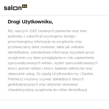
Technologie
Drogi Użytkowniku,
Sport
My, naszych 1162 zaufanych partnerów oraz inne
podmioty z salon24.pl uzyskujemy dostęp i
Społeczeństwo
przechowujemy informacje na urządzeniu oraz
przetwarzamy dane osobowe, takie jak unikalne
Kultura
identyfikatory, standardowe informacje wysyłane przez
urządzenie czy dane przeglądania w celu zapewniania
spersonalizowanych reklam, wybór spersonalizowanych
treści, pomiar reklam i treści, badanie odbiorców oraz
ulepszanie usług. Za zgodą Użytkownika my i Zaufani
X
Facebook
Instagram
Youtube
Partnerzy możemy używać dokładnych danych
geolokalizacyjnych oraz aktywnie skanować
charakterystykę urządzenia do celów identyfikacji.
Web Content Media sp. z o. o. © 2022
Ponieważ cenimy Twoją prywatność, prosimy o zgodę na
korzystanie z tych technologii poprzez kliknięcie
„Akceptuję”. Zgoda jest dobrowolna i zawsze możesz ją
Pomoc
O nas
Praca
Reklama
Kontakt