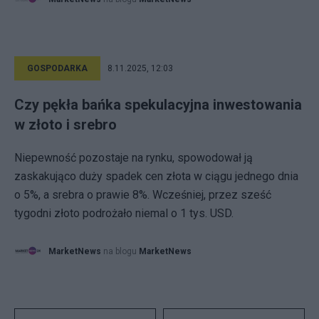
GOSPODARKA
8.11.2025, 12:03
Czy pękła bańka spekulacyjna inwestowania
w złoto i srebro
Niepewność pozostaje na rynku, spowodował ją
zaskakująco duży spadek cen złota w ciągu jednego dnia
o 5%, a srebra o prawie 8%. Wcześniej, przez sześć
tygodni złoto podrożało niemal o 1 tys. USD.
MarketNews
na blogu
MarketNews