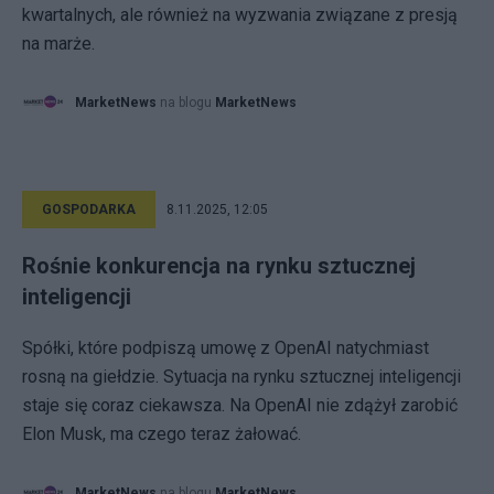
kwartalnych, ale również na wyzwania związane z presją
na marże.
MarketNews
na blogu
MarketNews
GOSPODARKA
8.11.2025, 12:05
Rośnie konkurencja na rynku sztucznej
inteligencji
Spółki, które podpiszą umowę z OpenAI natychmiast
rosną na giełdzie. Sytuacja na rynku sztucznej inteligencji
staje się coraz ciekawsza. Na OpenAI nie zdążył zarobić
Elon Musk, ma czego teraz żałować.
MarketNews
na blogu
MarketNews