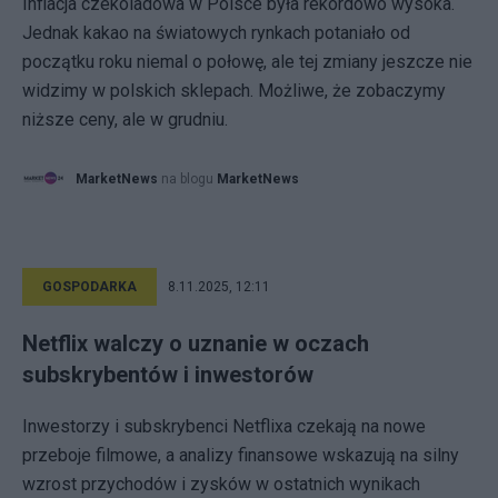
Inflacja czekoladowa w Polsce była rekordowo wysoka.
Jednak kakao na światowych rynkach potaniało od
początku roku niemal o połowę, ale tej zmiany jeszcze nie
widzimy w polskich sklepach. Możliwe, że zobaczymy
niższe ceny, ale w grudniu.
MarketNews
na blogu
MarketNews
GOSPODARKA
8.11.2025, 12:11
Netflix walczy o uznanie w oczach
subskrybentów i inwestorów
Inwestorzy i subskrybenci Netflixa czekają na nowe
przeboje filmowe, a analizy finansowe wskazują na silny
wzrost przychodów i zysków w ostatnich wynikach