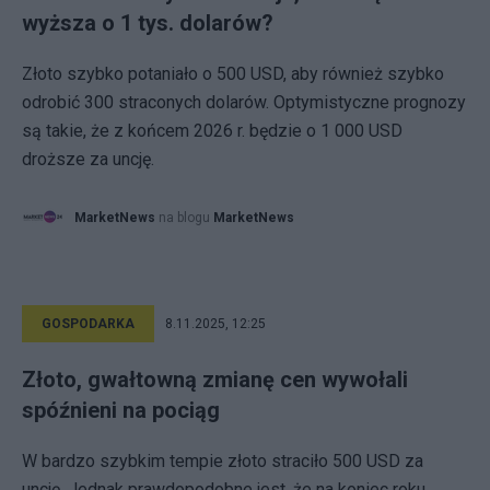
wyższa o 1 tys. dolarów?
Złoto szybko potaniało o 500 USD, aby również szybko
odrobić 300 straconych dolarów. Optymistyczne prognozy
są takie, że z końcem 2026 r. będzie o 1 000 USD
droższe za uncję.
MarketNews
na blogu
MarketNews
GOSPODARKA
8.11.2025, 12:25
Złoto, gwałtowną zmianę cen wywołali
spóźnieni na pociąg
W bardzo szybkim tempie złoto straciło 500 USD za
uncję. Jednak prawdopodobne jest, że na koniec roku