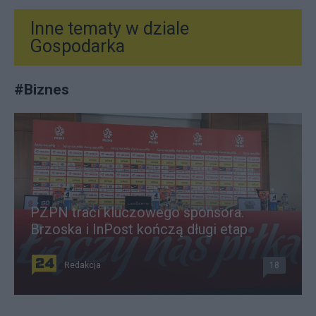
Inne tematy w dziale
Gospodarka
#
Biznes
PZPN traci kluczowego sponsora.
Brzoska i InPost kończą długi etap
Redakcja
18