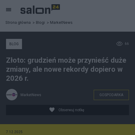
Strona główna
Blogi
MarketNews
66
BLOG
Złoto: grudzień może przynieść duże
zmiany, ale nowe rekordy dopiero w
2026 r.
MarketNews
GOSPODARKA
Obserwuj notkę
7.12.2025