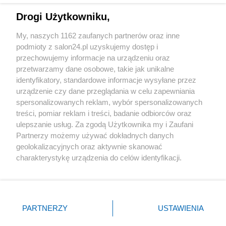
Drogi Użytkowniku,
Sport
My, naszych 1162 zaufanych partnerów oraz inne
podmioty z salon24.pl uzyskujemy dostęp i
Społeczeństwo
przechowujemy informacje na urządzeniu oraz
przetwarzamy dane osobowe, takie jak unikalne
Kultura
identyfikatory, standardowe informacje wysyłane przez
urządzenie czy dane przeglądania w celu zapewniania
spersonalizowanych reklam, wybór spersonalizowanych
treści, pomiar reklam i treści, badanie odbiorców oraz
ulepszanie usług. Za zgodą Użytkownika my i Zaufani
X
Facebook
Instagram
Youtube
Partnerzy możemy używać dokładnych danych
geolokalizacyjnych oraz aktywnie skanować
charakterystykę urządzenia do celów identyfikacji.
Web Content Media sp. z o. o. © 2022
Ponieważ cenimy Twoją prywatność, prosimy o zgodę na
korzystanie z tych technologii poprzez kliknięcie
„Akceptuję”. Zgoda jest dobrowolna i zawsze możesz ją
Pomoc
O nas
Praca
Reklama
Kontakt
zmienić/wycofać klikając przycisk ustawień prywatności
PARTNERZY
USTAWIENIA
znajdujący się w lewym dolnym rogu strony
. Niektóre