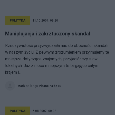
POLITYKA
11.10.2007, 09:20
Maniplujacja i zakrztuszony skandal
Rzeczywistość przyzwyczaiła nas do obecności skandali
w naszym życiu. Z pewnym zrozumieniem przyjmujemy te
mniejsze dotyczące znajomych, przyjaciół czy sław
lokalnych. Już z nieco mniejszym te targające całym
krajem i...
Matix
na blogu
Pisane na boku
POLITYKA
6.08.2007, 00:22