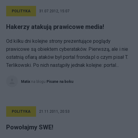
POLITYKA
31.07.2012, 15:07
Hakerzy atakują prawicowe media!
Od kilku dni kolejne strony prezentujące poglądy
prawicowe są obiektem cyberataków. Pierwszą, ale i nie
ostatnią ofiarą ataków był portal fronda.pl o czym pisał T.
Terlikowski. Po nich nastąpiły jednak kolejne: portal...
Matix
na blogu
Pisane na boku
POLITYKA
21.11.2011, 20:53
Powołajmy SWE!