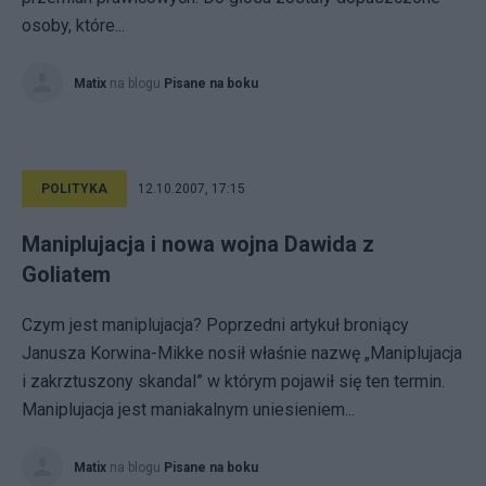
osoby, które...
Matix
na blogu
Pisane na boku
POLITYKA
12.10.2007, 17:15
Maniplujacja i nowa wojna Dawida z
Goliatem
Czym jest maniplujacja? Poprzedni artykuł broniący
Janusza Korwina-Mikke nosił właśnie nazwę „Maniplujacja
i zakrztuszony skandal” w którym pojawił się ten termin.
Maniplujacja jest maniakalnym uniesieniem...
Matix
na blogu
Pisane na boku