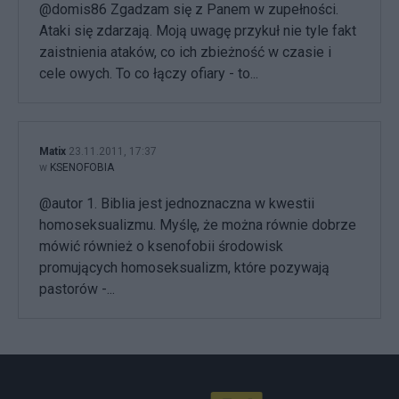
@domis86 Zgadzam się z Panem w zupełności.
Ataki się zdarzają. Moją uwagę przykuł nie tyle fakt
zaistnienia ataków, co ich zbieżność w czasie i
cele owych. To co łączy ofiary - to...
Matix
23.11.2011, 17:37
w
KSENOFOBIA
@autor 1. Biblia jest jednoznaczna w kwestii
homoseksualizmu. Myślę, że można równie dobrze
mówić również o ksenofobii środowisk
promujących homoseksualizm, które pozywają
pastorów -...