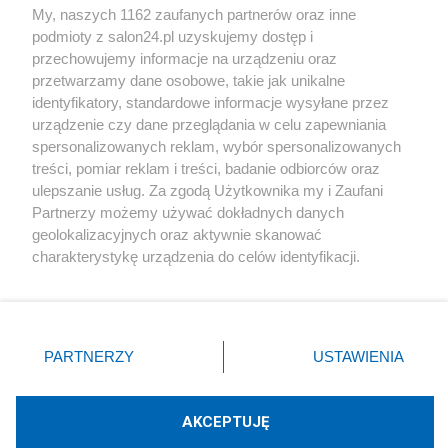
My, naszych 1162 zaufanych partnerów oraz inne
podmioty z salon24.pl uzyskujemy dostęp i
Społeczeństwo
przechowujemy informacje na urządzeniu oraz
przetwarzamy dane osobowe, takie jak unikalne
Kultura
identyfikatory, standardowe informacje wysyłane przez
urządzenie czy dane przeglądania w celu zapewniania
spersonalizowanych reklam, wybór spersonalizowanych
treści, pomiar reklam i treści, badanie odbiorców oraz
ulepszanie usług. Za zgodą Użytkownika my i Zaufani
X
Facebook
Instagram
Youtube
Partnerzy możemy używać dokładnych danych
geolokalizacyjnych oraz aktywnie skanować
charakterystykę urządzenia do celów identyfikacji.
Web Content Media sp. z o. o. © 2022
Ponieważ cenimy Twoją prywatność, prosimy o zgodę na
korzystanie z tych technologii poprzez kliknięcie
„Akceptuję”. Zgoda jest dobrowolna i zawsze możesz ją
Pomoc
O nas
Praca
Reklama
Kontakt
zmienić/wycofać klikając przycisk ustawień prywatności
PARTNERZY
USTAWIENIA
znajdujący się w lewym dolnym rogu strony
. Niektóre
rodzaje przetwarzania danych nie wymagają zgody
użytkownika, ale masz prawo sprzeciwić się takiemu
AKCEPTUJĘ
przetwarzaniu. Preferencje będą miały zastosowania tylko