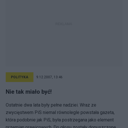
POLITYKA
9.12.2007, 13:46
Nie tak miało być!
Ostatnie dwa lata były pełne nadziei. Wraz ze
zwycięstwem PiS niemal równolegle powstała gazeta,
która podobnie jak PiS, była postrzegana jako element
przemian prawicowych. Do głosu zostały dopuszczone