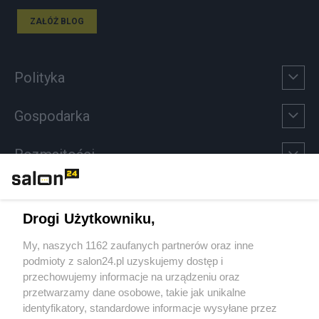
ZAŁÓŻ BLOG
Polityka
Gospodarka
Rozmaitości
Technologie
Drogi Użytkowniku,
Sport
My, naszych 1162 zaufanych partnerów oraz inne
podmioty z salon24.pl uzyskujemy dostęp i
Społeczeństwo
przechowujemy informacje na urządzeniu oraz
przetwarzamy dane osobowe, takie jak unikalne
Kultura
identyfikatory, standardowe informacje wysyłane przez