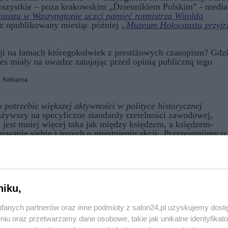
wszystkie – poza krakowskim „Dziennikiem Polskim” - media
ustu w Waszyngtonie uczci pamięć rotmistrza Witolda
z opublikowany miesiąc później
„Muzeum Holocaustu przyjr
sji na łamach któregokolwiek z prestiżowych czasopism? Gdz
es miały na uwadze zatajając przed opinią publiczną tego
Reklama
 o
potrzebie większej aktywności w polityce historycznej
ażywszy na specyficzne standardy rzetelności zawodowej,
 jest mniej więcej taka jak między księdzem, a księdzem-
nywanie siebie i innych o nieistnieniu akcji „Przypomnijmy o
przejdźmy do nowiny.
eum Holokaustu w Waszyngtonie, Fundacja Paradis Judaeorum
edzictwa Narodowego list tej treści:
Reklama
niku,
fanych partnerów oraz inne podmioty z salon24.pl uzyskujemy dost
niu oraz przetwarzamy dane osobowe, takie jak unikalne identyfikat