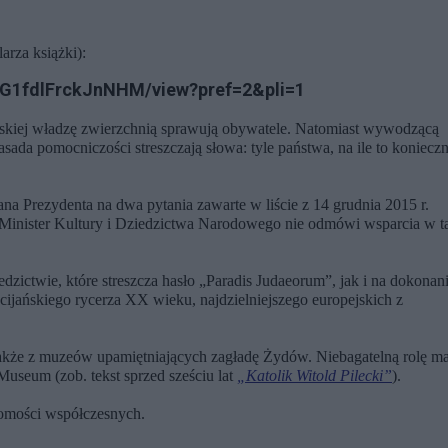
arza książki):
MG1fdlFrckJnNHM/view?pref=2&pli=1
lskiej władzę zwierzchnią sprawują obywatele. Natomiast wywodzącą
sada pomocniczości streszczają słowa: tyle państwa, na ile to konieczn
a Prezydenta na dwa pytania zawarte w liście z 14 grudnia 2015 r.
e Minister Kultury i Dziedzictwa Narodowego nie odmówi wsparcia w t
zictwie, które streszcza hasło „Paradis Judaeorum”, jak i na dokonan
jańskiego rycerza XX wieku, najdzielniejszego europejskich z
akże z muzeów upamiętniających zagładę Żydów. Niebagatelną rolę ma
useum (zob. tekst sprzed sześciu lat
„Katolik Witold Pilecki”
).
domości współczesnych.