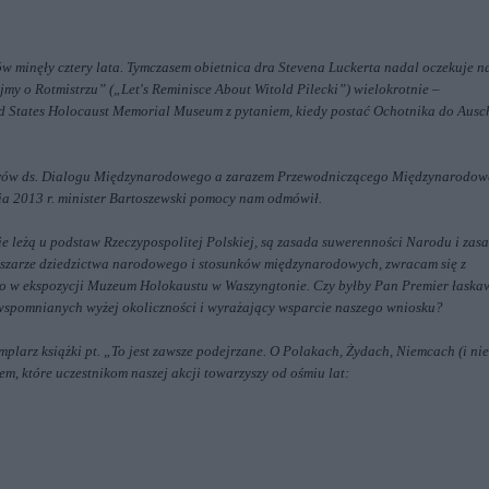
w minęły cztery lata. Tymczasem obietnica dra Stevena Luckerta nadal oczekuje n
jmy o Rotmistrzu” („Let's Reminisce About Witold Pilecki”) wielokrotnie –
ted States Holocaust Memorial Museum z pytaniem, kiedy postać Ochotnika do Ausc
strów ds. Dialogu Międzynarodowego a zarazem Przewodniczącego Międzynarodow
ia 2013 r. minister Bartoszewski pomocy nam odmówił.
 leżą u podstaw Rzeczypospolitej Polskiej, są zasada suwerenności Narodu i zas
obszarze dziedzictwa narodowego i stosunków międzynarodowych, zwracam się z
ego w ekspozycji Muzeum Holokaustu w Waszyngtonie. Czy byłby Pan Premier łaska
wspomnianych wyżej okoliczności i wyrażający wsparcie naszego wniosku?
larz książki pt. „To jest zawsze podejrzane. O Polakach, Żydach, Niemcach (i nie
, które uczestnikom naszej akcji towarzyszy od ośmiu lat: