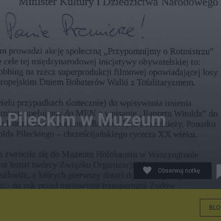
tm.Pileckim w Muzeum
Obserwuj notkę
BLO