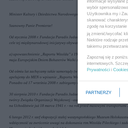
informacje wysyłane 
wybór spersonalizowan
Użytkownika my i Zau
Minister Kultury i Dziedzictwa Narodowego
skanować charakterys
Szanowny Panie Premierze!
zgodę na korzystanie 
ją zmienić/wycofać kl
Od stycznia 2008 r. Fundacja Paradis Judaeorum prowadzi akcję społeczną 
Niektóre rodzaje prz
cele tej międzynarodowej inicjatywy obywatelskiej to:
takiemu przetwarzaniu
a) upowszechnienie „Raportu Witolda” z 1945 r., b) lobbing na rzecz super
Zapoznaj się z poniż
maja Europejskim Dniem Bohaterów Walki z Totalitaryzmem.
internetowych. Szcze
Prywatności
i
Cookie
Od ośmiu lat zachęcamy także samorządy (w wielu przypadkach skutecznie) d
apelujemy do MEN o wpisanie „Raportu Witolda” do kanonu lektur, a także 
Ponadto od 17 września 2008 r. zabiegamy o beatyfikację Witolda Pileckieg
PARTNERZY
30 sierpnia 2010 r. Fundacja Paradis Judaeorum zwróciła się do Muzeum 
twórcy Związku Organizacji Wojskowej –
autora raportów o niemieckim ludob
na Uchodźstwie już 18 marca 1941 r. - na rok przed masowymi transportam
6 lutego 2012 r. szef ekspozycji stałej waszyngtońskiego Muzeum Holokaust
wdzięczność za zwrócenie uwagi na dokonania rtm.Witolda Pileckiego i za