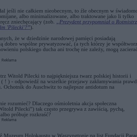
adal jeśli nie całkiem nieobecnym, to źle obecnym w świadom
mijane, albo minimalizowane, albo traktowane jako li tylko
ręcz zniechęcający (zob.
„Prezydent przypomniał o Rotmistrz
lm 'Pilecki'?”
).
nych, że w dziedzinie narodowej pamięci posiadają
ją dobro wspólne prywatyzować, (a tych którzy je współtwor
nowieniu polskiego ducha ani trochę nie zależy, mogą zaciera
Reklama
 Witold Pilecki to najpiękniejsza twarz polskiej historii i
na ( ! ) - odpowiedź na wszelkie przejawy zakłamywania praw
żu. Ochotnik do Auschwitz to najlepsze antidotum na
 nie rozumieć? Dlaczego ośmioletnia akcja społeczna
told Pilecki”) tak często przegrywa z zawiścią, pychą,
 albo próbuje rozkraść?
Reklama
edź Muzeum Holokaustu w Waszyngtonie na list Fundacji Para