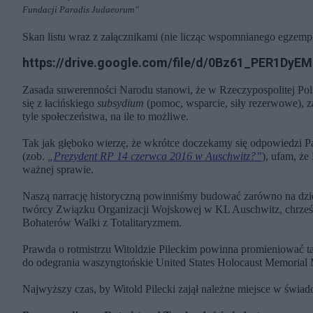
Fundacji Paradis Judaeorum”
Skan listu wraz z załącznikami (nie licząc wspomnianego egzempl
https://drive.google.com/file/d/0Bz61_PER1DyE
Zasada suwerenności Narodu stanowi, że w Rzeczypospolitej Po
się z łacińskiego
subsydium
(pomoc, wsparcie, siły rezerwowe), za
tyle społeczeństwa, na ile to możliwe.
Tak jak głęboko wierzę, że wkrótce doczekamy się odpowiedzi Pan
(zob.
„Prezydent RP 14 czerwca 2016 w Auschwitz?”
), ufam, ż
ważnej sprawie.
Naszą narrację historyczną powinniśmy budować zarówno na dzied
twórcy Związku Organizacji Wojskowej w KL Auschwitz, chrześci
Bohaterów Walki z Totalitaryzmem.
Prawda o rotmistrzu Witoldzie Pileckim powinna promieniować t
do odegrania waszyngtońskie United States Holocaust Memorial M
Najwyższy czas, by Witold Pilecki zajął należne miejsce w świa