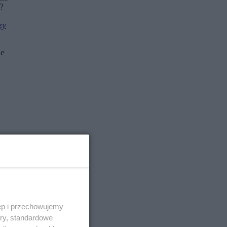
?
zy
ie
ęp i przechowujemy
ory, standardowe