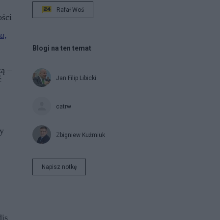
Rafał Woś
ości
u,
Blogi na ten temat
zą –
ć
Jan Filip Libicki
catrw
dy
Zbigniew Kuźmiuk
Napisz notkę
dis