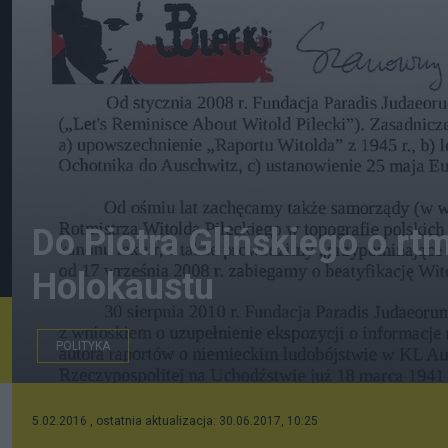
Do Piotra Glińskiego o r
Holokaustu
POLITYKA
Nagłówek listu do MKiDN z 4.II.2016
5.02.2016 , ostatnia aktualizacja: 30.06.2017, 10:25