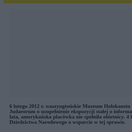
6 lutego 2012 r. waszyngtońskie Muzeum Holokaustu 
Judaeorum o uzupełnienie ekspozycji stałej o inform
lata, amerykańska placówka nie spełniła obietnicy. 4 
Dziedzictwa Narodowego o wsparcie w tej sprawie.