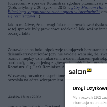
Judaeorum w sprawie Rotmistrza zgodnie przemilczały 
(Zob. artykuły z 20 stycznia 2012 r.
„Czy Muzeum Holoca
Pileckiego, organizatora ruchu oporu w Auschwitz?”
ora
się rotmistrzowi”
.)
Jak to możliwe, że tej wagi fakt nie sprowokował dysku
w tej sprawie były prawicowe redakcje? Jaki ważny inter
rodzaju fakt?
Zostawiając na boku hipokryzję tokujących bezustannie
dziennikarzy-patriotów (czy nie wydaje wam się, że, zw
różnica między dziennikarzem, a dziennikarzem-patriotą,
patriotą?), których jedną z głównych ambicji jest przeko
Rotmistrzu” („Let's Reminisce About Witold Pilecki”), 
W czwartą rocznicę niespełnionej dotąd obietnicy Muz
przesłała na adres wicepremiera – Ministra Kultury i Dzi
Drogi Użytkow
„
Kraków, 4 lutego 2016 r.
My, naszych 1162 zau
informacje na urządze
Szanowny Pan
Prof. dr hab. Piotr Gliński