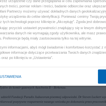
przez urządzenie czy dane przeglądania w celu zapewniania sperson
Reklama
ych treści, pomiar reklam i treści, badanie odbiorców oraz ulepszan
fani Partnerzy możemy używać dokładnych danych geolokalizacyjn
tykę urządzenia do celów identyfikacji. Ponieważ cenimy Twoją pry
z tych technologii poprzez kliknięcie „Akceptuję”. Zgoda jest dobro
ikając przycisk ustawień prywatności znajdujący się w lewym dolny
„Przypomnijmy o Rotmistrzu” („Let's Reminisce About Witold Pilecki”). Zasadnicz
etwarzania danych nie wymagają zgody użytkownika, ale masz prawo 
. Preferencje będą miały zastosowania tylko na tej witrynie.
produkcji filmowej opowiadającej losy Ochotnika do Auschwitz, c) ustanowienie 25
szymi informacjami, abyś mógł świadomie i komfortowo korzystać z
gółowe informacje dotyczące przetwarzania Twoich danych znajdzi
s
oraz po kliknięciu w „Ustawienia”.
o wpisywania imienia Rotmistrza Witolda Pileckiego w topografię polskich miast,
prowadzimy „przypominające o Rotmistrzu” spotkania dla dorosłych i młodzieży.
o – chrześcijańskiego rycerza XX wieku.
USTAWIENIA
Holokaustu w Waszyngtonie
z wnioskiem o uzupełnienie ekspozycji o informacje na 
ójstwie w KL Auschwitz, z których pierwszy dotarł do siedziby rządu Rzeczypospol
i Żydów
do komór gazowych Auschwitz II – Birkenau.
u udzielił Fundacji Paradis Judaeorum pisemnej odpowiedzi. Dr Steven Luckert wy
deklarował pozytywne rozpatrzenie naszego wniosku po dokonaniu przez pracowni