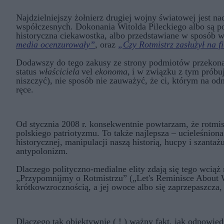
Najdzielniejszy żołnierz drugiej wojny światowej jest n
współczesnych. Dokonania Witolda Pileckiego albo są po
historyczna ciekawostka, albo przedstawiane w sposób w
media ocenzurowały”
, oraz
„Czy Rotmistrz zasłużył na fi
Dodawszy do tego zakusy ze strony podmiotów przekona
status
właściciela
vel
ekonoma,
i w związku z tym próbu
niszczyć), nie sposób nie zauważyć, że ci, którym na od
ręce.
Od stycznia 2008 r. konsekwentnie powtarzam, że rotmistrz
polskiego patriotyzmu. To także najlepsza – ucieleśnio
historycznej, manipulacji naszą historią, hucpy i szanta
antypolonizm.
Dlaczego polityczno-medialne elity zdają się tego wciąż
„Przypomnijmy o Rotmistrzu” („Let's Reminisce About Wi
krótkowzrocznością, a jej owoce albo się zaprzepaszcza,
Dlaczego tak obiektywnie ( ! ) ważny fakt, jak odpowi