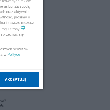
alizowanych reklam,
ie usług. Za zgodą
ych oraz aktywnie
watność, prosimy o
wolna i zawsze możesz
m rogu strony
.
e
sprzeciwić się
 naszych serwisów
esz w
Polityce
AKCEPTUJĘ
temat
itej
raził
ków