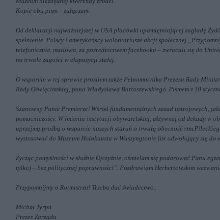
Muzeum niezbędnej kwerendy źródeł.
Kopie obu pism – załączam.
Od deklaracji najważniejszej w USA placówki upamiętniającej zagładę Żydó
spełnienie. Polscy i amerykańscy wolontariusze akcji społecznej „Przypomni
telefonicznie, mailowo, za pośrednictwem facebooka – zwracali się do Uni
na trwałe zagości w ekspozycji stałej.
O wsparcie w tej sprawie prosiłem także Pełnomocnika Prezesa Rady Mini
Rady Oświęcimskiej, pana Władysława Bartoszewskiego. Pismem z 10 styczn
Szanowny Panie Premierze! Wśród fundamentalnych zasad ustrojowych, jakie
pomocniczości. W imieniu instytucji obywatelskiej, aktywnej od dekady w 
uprzejmą prośbą o wsparcie naszych starań o trwałą obecność rtm.Pilecki
wystosować do Muzeum Holokaustu w Waszyngtonie list odwołujący się do 
Życząc pomyślności w służbie Ojczyźnie, ośmielam się podarować Panu egzemp
tylko) – bez politycznej poprawności”. Pozdrawiam Herbertowskim wezwaniem
Przypomnijmy o Rotmistrzu! Trzeba dać świadectwo..
Michał Tyrpa
Prezes Zarządu