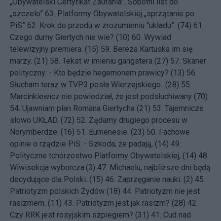
„Obywatelski Certyfikat Zaufania”. Sobotni list do
„szczelo”
63.
Platformy Obywatelskiej „sprzątanie po
PiS”
62.
Krok do przodu w zrozumieniu “układu”. (74)
61.
Czego durny Giertych nie wie? (10)
60.
Wywiad
telewizyjny premiera. (15)
59.
Bereza Kartuska im się
marzy. (21)
58.
Tekst w imieniu gangstera (27)
57.
Skaner
polityczny: - Kto będzie hegemonem prawicy? (13)
56.
Słucham teraz w TVP3 posła Wierzejskiego...(28)
55.
Marcinkiewicz nie powiedział, że jest podsłuchiwany (70)
54.
Ujawniam plan Romana Giertycha (21)
53.
Tajemnicze
słowo UKŁAD. (72)
52.
Żądamy drugiego procesu w
Norymberdze. (16)
51.
Eumenesie. (23)
50.
Fachowe
opinie o rządzie PiS: - Szkoda, że padają, (14)
49.
Polityczne tchórzostwo Platformy Obywatelskiej, (14)
48.
Wiwisekcja wyborcza.(3)
47.
Michaelu, najbliższe dni będą
decydujące dla Polski. (15)
46.
Zaprzęganie nauki. (2)
45.
Patriotyzm polskich Żydów (18)
44.
Patriotyzm nie jest
rasizmem. (11)
43.
Patriotyzm jest jak rasizm? (28)
42.
Czy RRK jest rosyjskim szpiegiem? (31)
41.
Cud nad