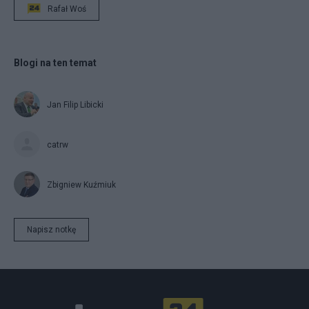
Rafał Woś
Blogi na ten temat
Jan Filip Libicki
catrw
Zbigniew Kuźmiuk
Napisz notkę