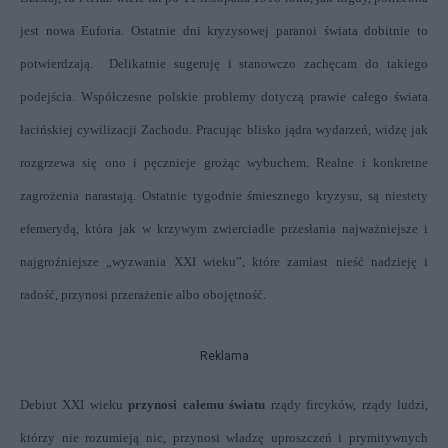
jest nowa Euforia. Ostatnie dni kryzysowej paranoi świata dobitnie to
potwierdzają.
Delikatnie sugeruję i stanowczo zachęcam do takiego
podejścia. Współczesne polskie problemy dotyczą prawie całego świata
łacińskiej cywilizacji Zachodu. Pracując blisko jądra wydarzeń, widzę jak
rozgrzewa się ono i pęcznieje grożąc wybuchem. Realne i konkretne
zagrożenia narastają. Ostatnie tygodnie śmiesznego kryzysu, są niestety
efemerydą, która jak w krzywym zwierciadle przesłania najważniejsze i
najgroźniejsze „wyzwania XXI wieku”, które zamiast nieść nadzieję i
radość, przynosi przerażenie albo obojętność.
Reklama
Debiut XXI wieku
przynosi całemu światu
rządy fircyków, rządy ludzi,
którzy nie rozumieją nic, przynosi władzę uproszczeń i prymitywnych