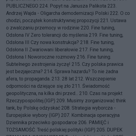
PUBLICZNEGO
224.
Popyt na Janusza Palikota
223.
Andrzej Wajda - Oligarcha demodernizacji Polski
222.
O co
chodzi, początek konstruktywnej propozycji
221.
Ustawa
o zwalczaniu przemocy w rodzinie
220.
Fine tuning,
Odsłona IV Zero tolerancji do myślenia
219.
Fine tuning,
Odsłona III Czy nowa konstrukcja?
218.
Fine tuning,
Odsłona II Zwariowani liberałowie
217.
Fine tuning,
Odsłona I Noworoczne rozmowy
216.
Fine tuning.
Subtelnego zestrojenia życzę!
215.
Czy polska prawica
jest bezjajeczna?
214.
Sprawa hazardu? To nie żadna
afera, to propaganda.
213.
28 lat
212.
Wszczepienie
odporności na dziejące się zło
211.
Świadomość
geopolityczna, na kilka dni przed...
210.
Czas na projekt
Rzeczypospolitej.(IGP)
209.
Musimy zorganizować think
tank, by Polskę odzyskać
208.
Strategia wyborcza -
Europejskie wybory (IGP)
207.
Kombinacja operacyjna
Dziennika przeciwko gospodarce
206.
PAMIĘĆ i
TOŻSAMOŚĆ. Treść polskiej polityki (IGP)
205.
DUPEK