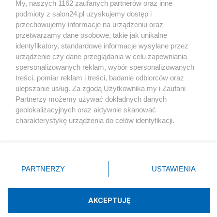
My, naszych 1162 zaufanych partnerów oraz inne
podmioty z salon24.pl uzyskujemy dostęp i
Społeczeństwo
przechowujemy informacje na urządzeniu oraz
przetwarzamy dane osobowe, takie jak unikalne
Kultura
identyfikatory, standardowe informacje wysyłane przez
urządzenie czy dane przeglądania w celu zapewniania
spersonalizowanych reklam, wybór spersonalizowanych
treści, pomiar reklam i treści, badanie odbiorców oraz
ulepszanie usług. Za zgodą Użytkownika my i Zaufani
X
Facebook
Instagram
Youtube
Partnerzy możemy używać dokładnych danych
geolokalizacyjnych oraz aktywnie skanować
charakterystykę urządzenia do celów identyfikacji.
Web Content Media sp. z o. o. © 2022
Ponieważ cenimy Twoją prywatność, prosimy o zgodę na
korzystanie z tych technologii poprzez kliknięcie
„Akceptuję”. Zgoda jest dobrowolna i zawsze możesz ją
Pomoc
O nas
Praca
Reklama
Kontakt
zmienić/wycofać klikając przycisk ustawień prywatności
PARTNERZY
USTAWIENIA
znajdujący się w lewym dolnym rogu strony
. Niektóre
rodzaje przetwarzania danych nie wymagają zgody
użytkownika, ale masz prawo sprzeciwić się takiemu
AKCEPTUJĘ
przetwarzaniu. Preferencje będą miały zastosowania tylko
Technologię dostarcza:
W3media.pl