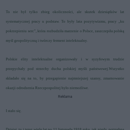
To nie był tylko zbieg okoliczności, ale skutek dziesiątków lat
systematycznej pracy u podstaw. To były lata pozytywizmu, pracy „ku
pokrzepieniu serc”,
która rozbudziła marzenie o Polsce, zaszczepiła polską
myśl geopolityczną i twórczy ferment intelektualny.
Polskie elity intelektualne organizowały i w syzyfowym trudzie
przepychały pod strzechy ducha polskiej myśli państwowej.
Wszystko
składało się na to, by przegapienie najmniejszej szansy, zmarnowanie
okazji odrodzenia Rzeczpospolitej było niemożliwe.
Reklama
I stało się.
Dzisiaj, tu i teraz wiele lat po 11 listopada 1918 roku, jak nigdy, potrzebna