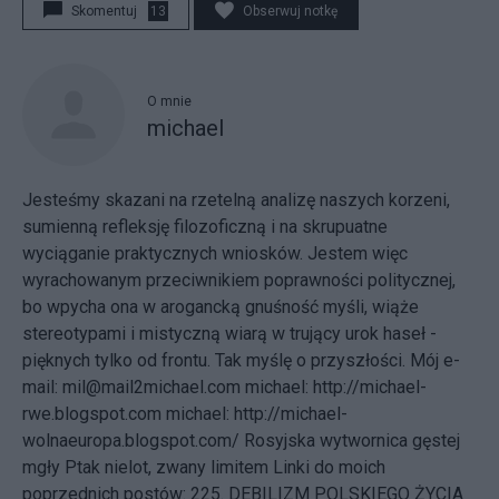
Skomentuj
13
Obserwuj notkę
O mnie
michael
Jesteśmy skazani na rzetelną analizę naszych korzeni,
sumienną refleksję filozoficzną i na skrupuatne
wyciąganie praktycznych wniosków. Jestem więc
wyrachowanym przeciwnikiem poprawności politycznej,
bo wpycha ona w arogancką gnuśność myśli, wiąże
stereotypami i mistyczną wiarą w trujący urok haseł -
pięknych tylko od frontu. Tak myślę o przyszłości.
Mój e-
mail:
mil@mail2michael.com
michael:
http://michael-
rwe.blogspot.com
michael:
http://michael-
wolnaeuropa.blogspot.com/
Rosyjska wytwornica gęstej
mgły
Ptak nielot, zwany limitem Linki do moich
poprzednich postów: 225.
DEBILIZM POLSKIEGO ŻYCIA