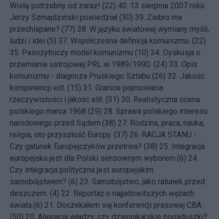
Wisłą potrzebny od zaraz! (22)
40.
13 sierpnia 2007 roku
Jerzy Szmajdziński powiedział (30)
39.
Ziobro ma
przechlapane? (77)
38.
W języku światowej wymiany myśli,
ludzi i idei (5)
37.
Współczesna definicja komunizmu. (22)
35.
Pasożytniczy model komunizmu (10)
34.
Dyskusja o
przemianie ustrojowej PRL w 1989/1990. (24)
33.
Opis
komunizmu - diagnoza Pruskiego Sztabu (26)
32.
Jakość
kompetencji elit. (15)
31.
Granice pojmowania
rzeczywistości i jakość elit. (31)
30.
Realistyczna ocena
polskiego marca 1968 (29)
28.
Sprawa polskiego interesu
narodowego przed Sądem.(38)
27.
Rodzina, praca, nauka,
religia, oto przyszłość Europy. (37)
26.
RACJA STANU -
Czy gatunek Europejczyków przetrwa? (38)
25.
Integracja
europejska jest dla Polski sensownym wyborem.(6)
24.
Czy integracja polityczna jest europejskim
samobójstwem? (6)
23.
Samobójstwo, jako ratunek przed
deszczem. (4)
22.
Reportaż o najjadowitszych wężach
świata.(6)
21.
Doczekałem się konferencji prasowej CBA.
(50)
20.
Alienacja władzy, czy dziennikarskie pogaduszki?