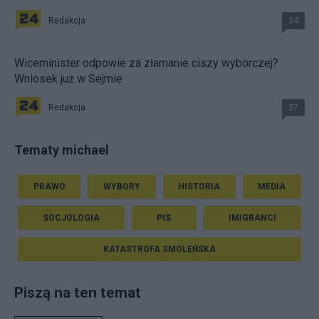
Redakcja
34
Wiceminister odpowie za złamanie ciszy wyborczej?
Wniosek już w Sejmie
Redakcja
37
Tematy michael
PRAWO
WYBORY
HISTORIA
MEDIA
SOCJOLOGIA
PIS
IMIGRANCI
KATASTROFA SMOLEŃSKA
Piszą na ten temat