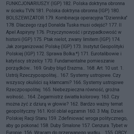
FUNKCJONARIUSZY. (IGP)
182.
Polska doktryna obronna
w ścieku TVN
181.
Polska doktryna obronna (IGP)
180.
BOLSZEWIZATOR
179.
Kombinacja operacyjna "Dziennika"
178.
Dlaczego rząd Donalda Tuska musi odejść?
177.
II
Apel Aspiryny
176.
Przyczynowość i przypadkowość w
historii (IGP)
175.
Ptak nielot, zwany limitem (IGP)
174.
Jak zorganizować Polskę (IGP)
173.
Instytut Geopolityki
Polskiej (IGP)
172.
Sprawa Bolka.*)
171.
Eurotalibowie i
katyńscy strzelcy
170.
Fundamentalne pomieszanie
porządków...
169.
Gruby błąd Erazma...
168.
Art. 10 ust. 1.
Ustrój Rzeczypospolitej...
167.
Systemy ustrojowe. Czy
wszyscy okuliści są kłamcami?
166.
Systemy ustrojowe
Rzeczpospolitej.
165.
Niebezpieczna równość, groźna
wolność...
164.
Zegarmistrz światła kolorowy.
163.
Czy
można żyć z dziurą w głowie?
162.
Bardzo ważny temat
geopolityczny
161.
Król oblał egzamin
160.
3 Maj. Dzień
Polskiej Racji Stanu
159.
Zdefiniować wroga politycznego,
aby go pokonać
158.
Duby Smalone
157.
Cenzura. Tybet w
Europie.
156.
Wracam do przerwanego wątku,...
155.
OBCY