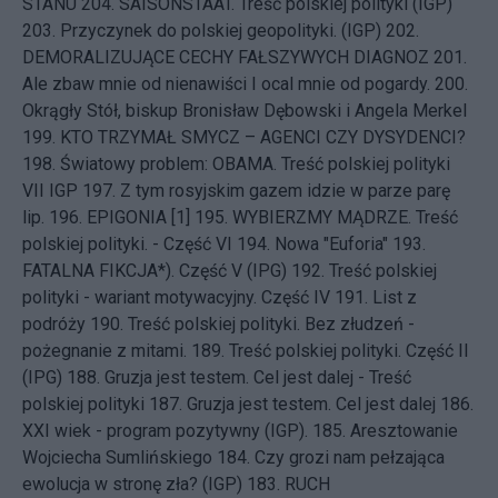
STANU
204.
SAISONSTAAT. Treść polskiej polityki (IGP)
203.
Przyczynek do polskiej geopolityki. (IGP)
202.
DEMORALIZUJĄCE CECHY FAŁSZYWYCH DIAGNOZ
201.
Ale zbaw mnie od nienawiści I ocal mnie od pogardy.
200.
Okrągły Stół, biskup Bronisław Dębowski i Angela Merkel
199.
KTO TRZYMAŁ SMYCZ – AGENCI CZY DYSYDENCI?
198.
Światowy problem: OBAMA. Treść polskiej polityki
VII IGP
197.
Z tym rosyjskim gazem idzie w parze parę
lip.
196.
EPIGONIA [1]
195.
WYBIERZMY MĄDRZE. Treść
polskiej polityki. - Część VI
194.
Nowa "Euforia"
193.
FATALNA FIKCJA*). Część V (IPG)
192.
Treść polskiej
polityki - wariant motywacyjny. Część IV
191.
List z
podróży
190.
Treść polskiej polityki. Bez złudzeń -
pożegnanie z mitami.
189.
Treść polskiej polityki. Część II
(IPG)
188.
Gruzja jest testem. Cel jest dalej - Treść
polskiej polityki
187.
Gruzja jest testem. Cel jest dalej
186.
XXI wiek - program pozytywny (IGP).
185.
Aresztowanie
Wojciecha Sumlińskiego
184.
Czy grozi nam pełzająca
ewolucja w stronę zła? (IGP)
183.
RUCH