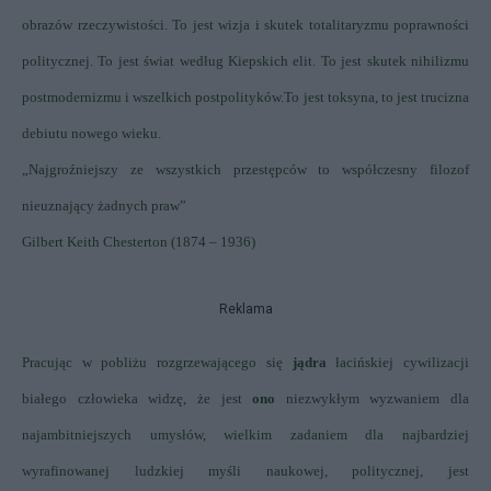
obrazów rzeczywistości. To jest wizja i skutek totalitaryzmu poprawności
politycznej. To jest świat według Kiepskich elit. To jest skutek nihilizmu
postmodernizmu i wszelkich postpolityków.
To jest toksyna, to jest trucizna
debiutu nowego wieku.
„Najgroźniejszy ze wszystkich przestępców to współczesny filozof
nieuznający żadnych praw”
Gilbert Keith Chesterton (1874 – 1936)
Reklama
Pracując w pobliżu rozgrzewającego się
jądra
łacińskiej cywilizacji
białego człowieka widzę, że jest
ono
niezwykłym wyzwaniem dla
najambitniejszych umysłów, wielkim zadaniem dla najbardziej
wyrafinowanej ludzkiej myśli naukowej, politycznej, jest