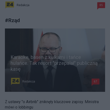
Redakcja
85
#
Rząd
Karaoke, basen z kulkami i tańce
hulańce. Tak resort "przepalał" publiczną
kasę
Redakcja
67
Z ustawy "o Airbnb" zniknęły kluczowe zapisy. Ministra
mówi o lobbingu