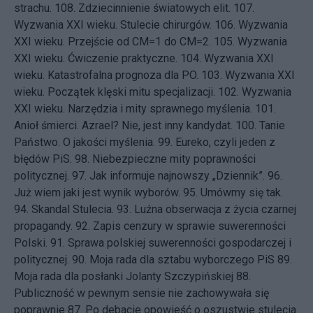
strachu.
108.
Zdziecinnienie światowych elit.
107.
Wyzwania XXI wieku. Stulecie chirurgów.
106.
Wyzwania
XXI wieku. Przejście od CM=1 do CM=2.
105.
Wyzwania
XXI wieku. Ćwiczenie praktyczne.
104.
Wyzwania XXI
wieku. Katastrofalna prognoza dla PO.
103.
Wyzwania XXI
wieku. Początek klęski mitu specjalizacji.
102.
Wyzwania
XXI wieku. Narzędzia i mity sprawnego myślenia.
101.
Anioł śmierci. Azrael? Nie, jest inny kandydat.
100.
Tanie
Państwo. O jakości myślenia.
99.
Eureko, czyli jeden z
błędów PiS.
98.
Niebezpieczne mity poprawności
politycznej.
97.
Jak informuje najnowszy „Dziennik”.
96.
Już wiem jaki jest wynik wyborów.
95.
Umówmy się tak.
94.
Skandal Stulecia.
93.
Luźna obserwacja z życia czarnej
propagandy.
92.
Zapis cenzury w sprawie suwerenności
Polski.
91.
Sprawa polskiej suwerenności gospodarczej i
politycznej.
90.
Moja rada dla sztabu wyborczego PiS
89.
Moja rada dla posłanki Jolanty Szczypińskiej
88.
Publiczność w pewnym sensie nie zachowywała się
poprawnie
87.
Po debacie opowieść o oszustwie stulecia.