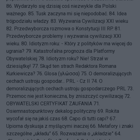
86.
Wydarzyło się dzisiaj coś niezwykle dla Polski
ważnego.
85.
Tusk zaczyna mi się niepodobać.
84.
Idea
trójpodziału władzy.
83.
Wyzwania Cywilizacji XXI wieku
82.
Przedwyborcza rozmowa o Konstytucji III RP.
81.
Przedwyborcze problemy i wyzwania cywilizacji XXI
wieku.
80.
Idiotyzm roku: - Który z polityków ma więcej do
ugrania?
79.
Katastrofalna prognoza dla Platformy
Obywatelskiej
78.
Idiotyzm roku? Nie! Strzał w
dziesiątkę!
77.
Skąd ten strach Redaktora Romana
Kurkiewicza?
76.
Glosa (γλώσσα)
75.
O demoralizujących
cechach ustroju gospodar... PRL - Cz II
74.
O
demoralizujących cechach ustroju gospodarczego PRL
73.
Przemoc nie jest konieczna, by zniszczyć cywilizację
72.
OBYWATELSKI CERTYFIKAT ZAUFANIA
71.
Osiemnastopunktowy dekalog polityczny
69.
Rokita
wycofał się na jakiś czas
68.
Capo di tutti capi?
67.
Upiorna dyskusja z myślącymi inaczej
66.
Metafory i znaki
szczególne „układu”
65.
Rozważania o „układzie”
64.