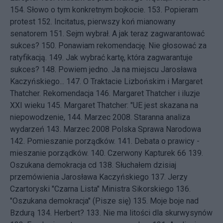
154.
Słowo o tym konkretnym bojkocie.
153.
Popieram
protest
152.
Incitatus, pierwszy koń mianowany
senatorem
151.
Sejm wybrał. A jak teraz zagwarantować
sukces?
150.
Ponawiam rekomendację. Nie głosować za
ratyfikacją.
149.
Jak wybrać kartę, która zagwarantuje
sukces?
148.
Powiem jedno. Ja na miejscu Jarosława
Kaczyńskiego...
147.
O Traktacie Lizbońskim i Margaret
Thatcher. Rekomendacja
146.
Margaret Thatcher i iluzje
XXI wieku
145.
Margaret Thatcher: "UE jest skazana na
niepowodzenie,
144.
Marzec 2008. Staranna analiza
wydarzeń
143.
Marzec 2008 Polska Sprawa Narodowa
142.
Pomieszanie porządków.
141.
Debata o prawicy -
mieszanie porządków.
140.
Czerwony Kapturek 66
139.
Oszukana demokracja cd
138.
Słuchałem dzisiaj
przemówienia Jarosława Kaczyńskiego
137.
Jerzy
Czartoryski "Czarna Lista" Ministra Sikorskiego
136.
"Oszukana demokracja" (Pisze się)
135.
Moje boje nad
Bzdurą
134.
Herbert?
133.
Nie ma litości dla skurwysynów