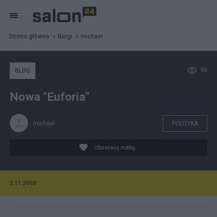
Strona główna
Blogi
michael
90
BLOG
Nowa "Euforia"
michael
POLITYKA
Obserwuj notkę
3.11.2008