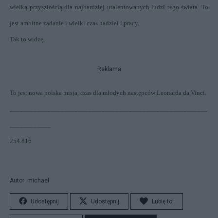
wielką przyszłością dla najbardziej utalentowanych ludzi tego świata.
To
jest ambitne zadanie i wielki czas nadziei i pracy.
Tak to widzę.
Reklama
To jest nowa polska misja, czas dla młodych następców Leonarda da Vinci.
__________________________________________________________
____________
254.816
Autor: michael
Udostępnij
Udostępnij
Lubię to!