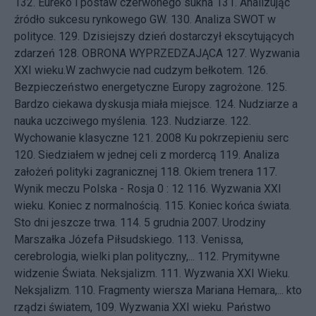
132.
Eureko i postaw czerwonego sukna
131.
Analizując
źródło sukcesu rynkowego GW.
130.
Analiza SWOT w
polityce.
129.
Dzisiejszy dzień dostarczył ekscytujących
zdarzeń
128.
OBRONA WYPRZEDZAJĄCA
127.
Wyzwania
XXI wieku.W zachwycie nad cudzym bełkotem.
126.
Bezpieczeństwo energetyczne Europy zagrożone.
125.
Bardzo ciekawa dyskusja miała miejsce.
124.
Nudziarze a
nauka uczciwego myślenia.
123.
Nudziarze.
122.
Wychowanie klasyczne
121.
2008 Ku pokrzepieniu serc
120.
Siedziałem w jednej celi z mordercą
119.
Analiza
założeń polityki zagranicznej
118.
Okiem trenera
117.
Wynik meczu Polska - Rosja 0 : 12
116.
Wyzwania XXI
wieku. Koniec z normalnością.
115.
Koniec końca świata.
Sto dni jeszcze trwa.
114.
5 grudnia 2007. Urodziny
Marszałka Józefa Piłsudskiego.
113.
Venissa,
cerebrologia, wielki plan polityczny,...
112.
Prymitywne
widzenie Świata. Neksjalizm.
111.
Wyzwania XXI Wieku.
Neksjalizm.
110.
Fragmenty wiersza Mariana Hemara,... kto
rządzi światem,
109.
Wyzwania XXI wieku. Państwo