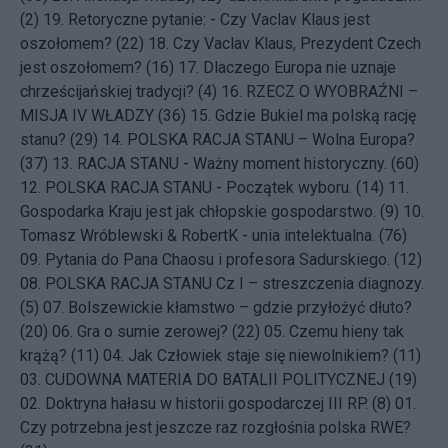
(2)
19.
Retoryczne pytanie: - Czy Vaclav Klaus jest
oszołomem? (22)
18.
Czy Vaclav Klaus, Prezydent Czech
jest oszołomem? (16)
17.
Dlaczego Europa nie uznaje
chrześcijańskiej tradycji? (4)
16.
RZECZ O WYOBRAŹNI –
MISJA IV WŁADZY (36)
15.
Gdzie Bukiel ma polską rację
stanu? (29)
14.
POLSKA RACJA STANU – Wolna Europa?
(37)
13.
RACJA STANU - Ważny moment historyczny. (60)
12.
POLSKA RACJA STANU - Początek wyboru. (14)
11.
Gospodarka Kraju jest jak chłopskie gospodarstwo. (9)
10.
Tomasz Wróblewski & RobertK - unia intelektualna. (76)
09.
Pytania do Pana Chaosu i profesora Sadurskiego. (12)
08.
POLSKA RACJA STANU Cz I – streszczenia diagnozy.
(5)
07.
Bolszewickie kłamstwo – gdzie przyłożyć dłuto?
(20)
06.
Gra o sumie zerowej? (22)
05.
Czemu hieny tak
krążą? (11)
04.
Jak Człowiek staje się niewolnikiem? (11)
03.
CUDOWNA MATERIA DO BATALII POLITYCZNEJ (19)
02.
Doktryna hałasu w historii gospodarczej III RP. (8)
01.
Czy potrzebna jest jeszcze raz rozgłośnia polska RWE?