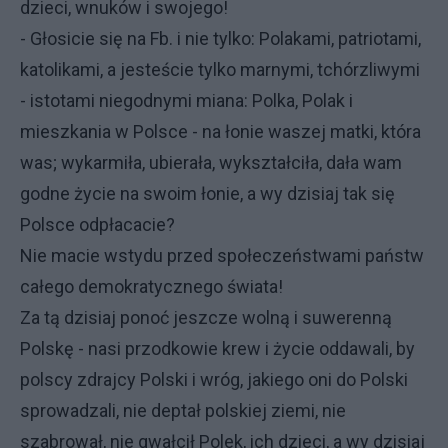
dzieci, wnuków i swojego!
- Głosicie się na Fb. i nie tylko: Polakami, patriotami,
katolikami, a jesteście tylko marnymi, tchórzliwymi
- istotami niegodnymi miana: Polka, Polak i
mieszkania w Polsce - na łonie waszej matki, która
was; wykarmiła, ubierała, wykształciła, dała wam
godne życie na swoim łonie, a wy dzisiaj tak się
Polsce odpłacacie?
Nie macie wstydu przed społeczeństwami państw
całego demokratycznego świata!
Za tą dzisiaj ponoć jeszcze wolną i suwerenną
Polskę - nasi przodkowie krew i życie oddawali, by
polscy zdrajcy Polski i wróg, jakiego oni do Polski
sprowadzali, nie deptał polskiej ziemi, nie
szabrował, nie gwałcił Polek, ich dzieci, a wy dzisiaj