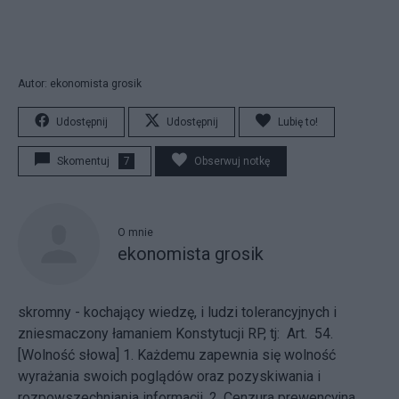
Autor: ekonomista grosik
Udostępnij
Udostępnij
Lubię to!
Skomentuj
7
Obserwuj notkę
O mnie
ekonomista grosik
skromny - kochający wiedzę, i ludzi tolerancyjnych i
zniesmaczony łamaniem Konstytucji RP, tj: Art. 54.
[Wolność słowa] 1. Każdemu zapewnia się wolność
wyrażania swoich poglądów oraz pozyskiwania i
rozpowszechniania informacji. 2. Cenzura prewencyjna