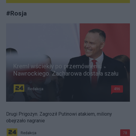
#
Rosja
Kreml wściekły po przemówieniu
Nawrockiego. Zacharowa dostała szału
Redakcja
496
Drugi Prigożyn. Zagroził Putinowi atakiem, miliony
obejrzało nagranie
Redakcja
78