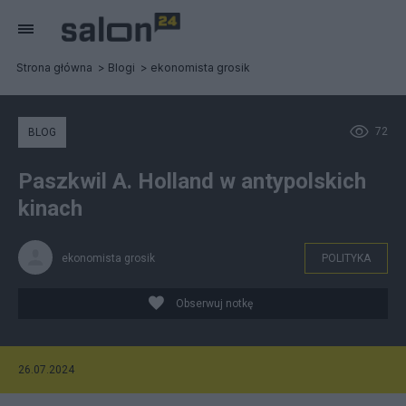
Strona główna
Blogi
ekonomista grosik
72
BLOG
Paszkwil A. Holland w antypolskich
kinach
ekonomista grosik
POLITYKA
Obserwuj notkę
26.07.2024