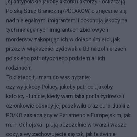
jej antypolskie jakoby aktorki i aktorzy - oskarżają
Polską Straż Graniczną/POLAKÓW, o znęcanie się
nad nielegalnymi imigrantami i dokonują jakoby na
tych nielegalnych imigrantach zbiorowych
morderstw zakopując ich w dołach śmierci, jak
przez w większości żydowskie UB na żołnierzach
polskiego patriotycznego podziemia i ich
rodzinach!
To dlatego tu mam do was pytanie:
czy wy jakoby Polacy, jakoby patrioci, jakoby
katolicy - lubicie, kiedy wam taka podła żydówka i
członkowie obsady jej paszkwilu oraz euro-dupki z
PO/KO zasiadający w Parlamencie Europejskim, jak
m.in. Ochojska - plują bezczelnie w twarz i wasze
oczy, a wy zachowujecie się tak, jak te świnie