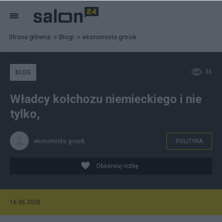
Strona główna
Blogi
ekonomista grosik
36
BLOG
Władcy kołchozu niemieckiego i nie
tylko,
ekonomista grosik
POLITYKA
Obserwuj notkę
16.06.2026