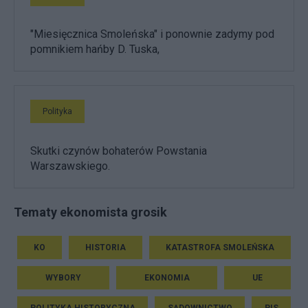
"Miesięcznica Smoleńska" i ponownie zadymy pod
pomnikiem hańby D. Tuska,
Polityka
Skutki czynów bohaterów Powstania
Warszawskiego.
Tematy ekonomista grosik
KO
HISTORIA
KATASTROFA SMOLEŃSKA
WYBORY
EKONOMIA
UE
POLITYKA HISTORYCZNA
SĄDOWNICTWO
PIS