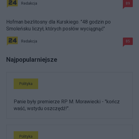
Redakcja
89
Hofman bezlitosny dla Kurskiego. "48 godzin po
Smoleńsku liczył, których posłów wyciągnąć"
Redakcja
85
Najpopularniejsze
Polityka
Panie były premierze RP M. Morawiecki - "kończ
waść, wstydu oszczędź!".
Polityka