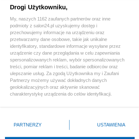
Drogi Użytkowniku,
Sport
My, naszych 1162 zaufanych partnerów oraz inne
podmioty z salon24.pl uzyskujemy dostęp i
Społeczeństwo
przechowujemy informacje na urządzeniu oraz
przetwarzamy dane osobowe, takie jak unikalne
Kultura
identyfikatory, standardowe informacje wysyłane przez
urządzenie czy dane przeglądania w celu zapewniania
spersonalizowanych reklam, wybór spersonalizowanych
treści, pomiar reklam i treści, badanie odbiorców oraz
ulepszanie usług. Za zgodą Użytkownika my i Zaufani
X
Facebook
Instagram
Youtube
Partnerzy możemy używać dokładnych danych
geolokalizacyjnych oraz aktywnie skanować
charakterystykę urządzenia do celów identyfikacji.
Web Content Media sp. z o. o. © 2022
Ponieważ cenimy Twoją prywatność, prosimy o zgodę na
korzystanie z tych technologii poprzez kliknięcie
„Akceptuję”. Zgoda jest dobrowolna i zawsze możesz ją
Pomoc
O nas
Praca
Reklama
Kontakt
zmienić/wycofać klikając przycisk ustawień prywatności
PARTNERZY
USTAWIENIA
znajdujący się w lewym dolnym rogu strony
. Niektóre
rodzaje przetwarzania danych nie wymagają zgody