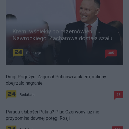
Kreml wściekły po przemówieniu
Nawrockiego. Zacharowa dostała szału
Redakcja
305
Drugi Prigożyn. Zagroził Putinowi atakiem, miliony
obejrzało nagranie
Redakcja
78
Parada słabości Putina? Plac Czerwony już nie
przypomina dawnej potęgi Rosji