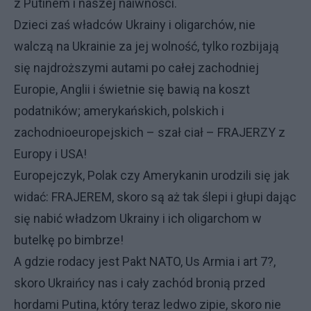
z Putinem i naszej naiwności.
Dzieci zaś władców Ukrainy i oligarchów, nie
walczą na Ukrainie za jej wolność, tylko rozbijają
się najdroższymi autami po całej zachodniej
Europie, Anglii i świetnie się bawią na koszt
podatników; amerykańskich, polskich i
zachodnioeuropejskich – szał ciał – FRAJERZY z
Europy i USA!
Europejczyk, Polak czy Amerykanin urodzili się jak
widać: FRAJEREM, skoro są aż tak ślepi i głupi dając
się nabić władzom Ukrainy i ich oligarchom w
butelkę po bimbrze!
A gdzie rodacy jest Pakt NATO, Us Armia i art 7?,
skoro Ukraińcy nas i cały zachód bronią przed
hordami Putina, który teraz ledwo zipie, skoro nie