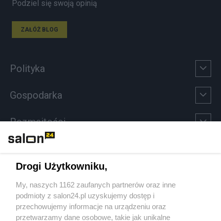
Podziel się swoją opinią
ZAŁÓŻ BLOG
Polityka
Gospodarka
Rozmaitości
Technologie
Drogi Użytkowniku,
Sport
My, naszych 1162 zaufanych partnerów oraz inne
podmioty z salon24.pl uzyskujemy dostęp i
Społeczeństwo
przechowujemy informacje na urządzeniu oraz
przetwarzamy dane osobowe, takie jak unikalne