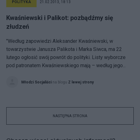
POLITYKA
21.02.2013, 18:13
Kwaśniewski i Palikot: pozbądźmy się
złudzeń
"Według zapowiedzi Aleksander Kwaśniewski, w
towarzystwie Janusza Palikota i Marka Siwca, ma 22
lutego ogłosić swój powrót do polityki. Listy wyborcze
pod patronatem Kwaśniewskiego mają – według jego...
Młodzi Socjaliści
na blogu
Z lewej strony
NASTĘPNA STRONA