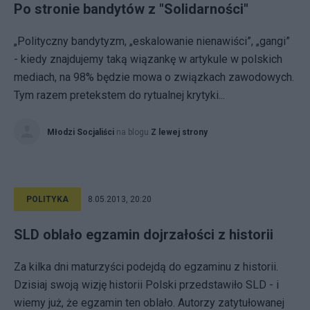
Po stronie bandytów z "Solidarności"
„Polityczny bandytyzm, „eskalowanie nienawiści”, „gangi”
- kiedy znajdujemy taką wiązankę w artykule w polskich
mediach, na 98% będzie mowa o związkach zawodowych.
Tym razem pretekstem do rytualnej krytyki...
Młodzi Socjaliści
na blogu
Z lewej strony
POLITYKA
8.05.2013, 20:20
SLD oblało egzamin dojrzałości z historii
Za kilka dni maturzyści podejdą do egzaminu z historii.
Dzisiaj swoją wizję historii Polski przedstawiło SLD - i
wiemy już, że egzamin ten oblało. Autorzy zatytułowanej