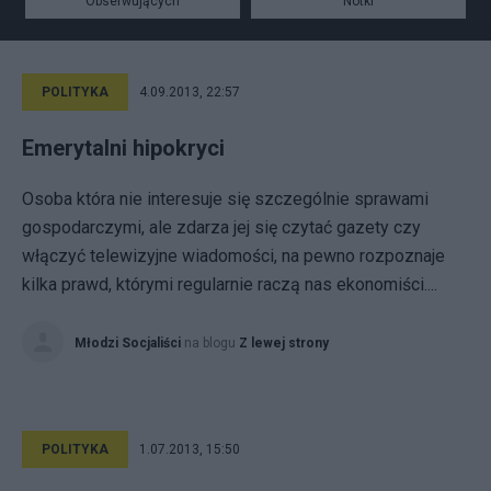
Obserwujących
Notki
POLITYKA
4.09.2013, 22:57
Emerytalni hipokryci
Osoba która nie interesuje się szczególnie sprawami
gospodarczymi, ale zdarza jej się czytać gazety czy
włączyć telewizyjne wiadomości, na pewno rozpoznaje
kilka prawd, którymi regularnie raczą nas ekonomiści....
Młodzi Socjaliści
na blogu
Z lewej strony
POLITYKA
1.07.2013, 15:50