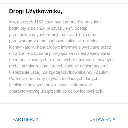
Technologie
Drogi Użytkowniku,
Sport
My, naszych 1162 zaufanych partnerów oraz inne
podmioty z salon24.pl uzyskujemy dostęp i
Społeczeństwo
przechowujemy informacje na urządzeniu oraz
przetwarzamy dane osobowe, takie jak unikalne
Kultura
identyfikatory, standardowe informacje wysyłane przez
urządzenie czy dane przeglądania w celu zapewniania
spersonalizowanych reklam, wybór spersonalizowanych
treści, pomiar reklam i treści, badanie odbiorców oraz
ulepszanie usług. Za zgodą Użytkownika my i Zaufani
X
Facebook
Instagram
Youtube
Partnerzy możemy używać dokładnych danych
geolokalizacyjnych oraz aktywnie skanować
charakterystykę urządzenia do celów identyfikacji.
Web Content Media sp. z o. o. © 2022
Ponieważ cenimy Twoją prywatność, prosimy o zgodę na
korzystanie z tych technologii poprzez kliknięcie
„Akceptuję”. Zgoda jest dobrowolna i zawsze możesz ją
Pomoc
O nas
Praca
Reklama
Kontakt
zmienić/wycofać klikając przycisk ustawień prywatności
PARTNERZY
USTAWIENIA
znajdujący się w lewym dolnym rogu strony
. Niektóre