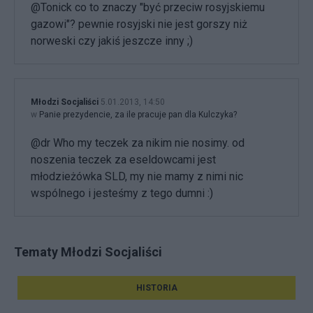
@Tonick co to znaczy "być przeciw rosyjskiemu
gazowi"? pewnie rosyjski nie jest gorszy niż
norweski czy jakiś jeszcze inny ;)
Młodzi Socjaliści
5.01.2013, 14:50
w
Panie prezydencie, za ile pracuje pan dla Kulczyka?
@dr Who my teczek za nikim nie nosimy. od
noszenia teczek za eseldowcami jest
młodzieżówka SLD, my nie mamy z nimi nic
wspólnego i jesteśmy z tego dumni :)
Tematy Młodzi Socjaliści
HISTORIA