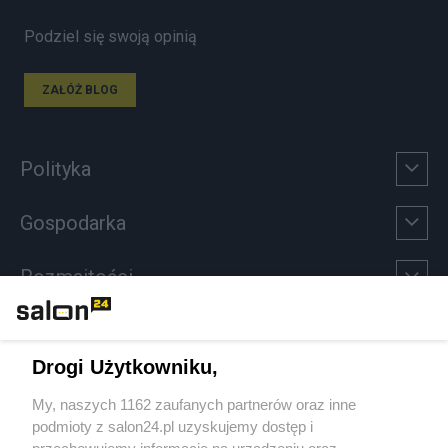
Podziel się swoją opinią
ZAŁÓŻ BLOG
Polityka
Gospodarka
Rozmaitości
Technologie
Drogi Użytkowniku,
Sport
My, naszych 1162 zaufanych partnerów oraz inne
podmioty z salon24.pl uzyskujemy dostęp i
Społeczeństwo