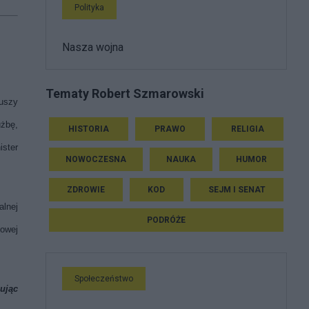
Polityka
Nasza wojna
Tematy Robert Szmarowski
iuszy
użbę,
HISTORIA
PRAWO
RELIGIA
ister
NOWOCZESNA
NAUKA
HUMOR
ZDROWIE
KOD
SEJM I SENAT
alnej
PODRÓŻE
kowej
Społeczeństwo
ując