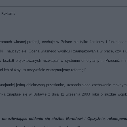
Reklama
ach własnej profesji, cechuje w Polsce nie tylko żołnierzy i funkcjonar
rki i nauczyciele. Ocena własnego wysiłku i zaangażowania w pracę, czy sł
ący kształt projektowanych rozwiązań w systemie emerytalnym. Przecież min
ci ich służby, to oczywiście wstrzymujemy reformę!”
ajmniej jedną obiektywną przesłankę, uzasadniającą zachowanie maksym
nka znajduje się
w Ustawie z dnia 11 września 2003 roku o służbie wojs
umożliwiające oddanie się służbie Narodowi i Ojczyźnie, rekompens