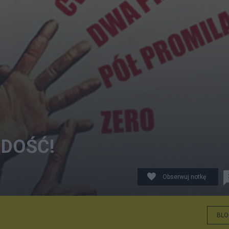
 DOŚĆ!
Obserwuj notkę
BLO