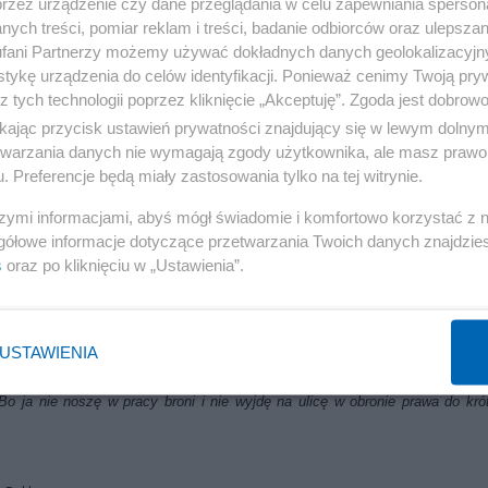
przez urządzenie czy dane przeglądania w celu zapewniania sperson
w mediach. Poniżej kilka przykładów z ostatnich tygodni.
ych treści, pomiar reklam i treści, badanie odbiorców oraz ulepszan
fani Partnerzy możemy używać dokładnych danych geolokalizacyjn
Reklama
tykę urządzenia do celów identyfikacji. Ponieważ cenimy Twoją pry
z tych technologii poprzez kliknięcie „Akceptuję”. Zgoda jest dobro
oich czytelników takimi oto twierdzeniami:
ikając przycisk ustawień prywatności znajdujący się w lewym dolny
etwarzania danych nie wymagają zgody użytkownika, ale masz prawo 
. Preferencje będą miały zastosowania tylko na tej witrynie.
 mundur, natychmiast wbija się w przekonanie, że jeśli musiałby prac
z człowieka.
szymi informacjami, abyś mógł świadomie i komfortowo korzystać z
gółowe informacje dotyczące przetwarzania Twoich danych znajdzi
s
oraz po kliknięciu w „Ustawienia”.
wet jeśli ktokolwiek ośmieli się zasugerować, że "mundurówki" powinny popra
 którzy pracują już dzisiaj. Bo oni "zawarli kontrakt, że mogą pracować 15 lat
USTAWIENIA
em, że da mi emeryturę w wieku 65 lat. A teraz zmienia kontrakt i mówi "ni
Bo ja nie noszę w pracy broni i nie wyjdę na ulicę w obronie prawa do kró