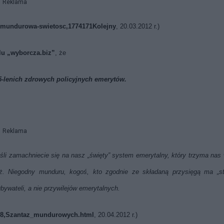
Reklama
news/mundurowa-swietosc,1774171Kolejny
, 20.03.2012 r.)
alu „wyborcza.biz”
, że
35-lenich zdrowych policyjnych emerytów.
Reklama
jeśli zamachniecie się na nasz „święty” system emerytalny, który trzyma nas 
ż. Niegodny munduru, kogoś, kto zgodnie ze składaną przysięgą ma „st
ywateli, a nie przywilejów emerytalnych.
4688,Szantaz_mundurowych.html
,
20.04.2012 r.)