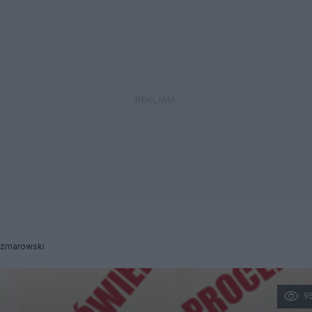
Szmarowski
9