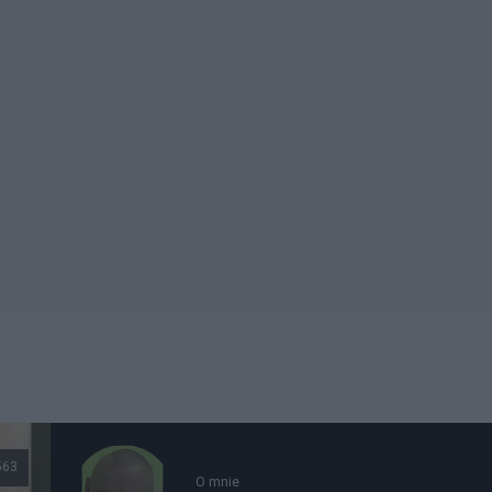
563
O mnie