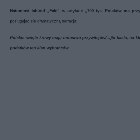
Natomiast tabloid „Fakt” w artykule „700 tys. Polaków ma przy
posługując się dramatyczną narracją:
Polskie święte krowy mają mnóstwo przywilejów(...)to kasta, na k
podatków ten klan wybrańców.