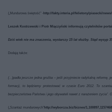
(„Mundurowa świętość” -
http://fakty.interia.pl/felietony/piasecki/
Leszek Kostrzewski i Piotr Miączyński informują czytelników port
Dziś wiek nie ma znaczenia, wystarczy 15 lat służby. Stąd wysyp 
Dodają także:
(...)padła jeszcze jedna groźba – jeśli przyjmiecie radykalną reformę, 
formacji, to będziemy protestować w czasie Euro 2012. To szanta
bezpieczeństwa Państwa i jego obywateli nawet z narażeniem życia”. Ob
(„Szantaż mundurowych”
http://wyborcza.biz/biznes/1,100897,1157