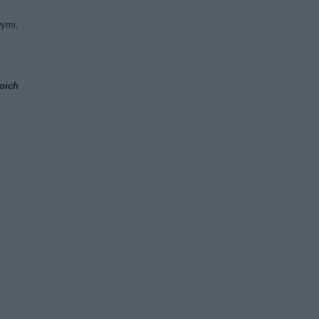
ymi,
woich