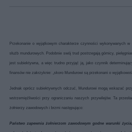
Przekonanie o wyjątkowym charakterze czynności wykonywanych w ram
służb mundurowych. Podobnie swój trud postrzegają górnicy, pielęgnia
jest subiektywna, a więc trudno przyjąć ją, jako czynnik determinuj
finansów nie zakrzyknie: „skoro Mundurowi są przekonani o wyjątkowoś
Jednak oprócz subiektywnych odczuć, Mundurowi mogą wskazać przyn
wstrzemięźliwości przy ograniczaniu naszych przywilejów. Ta przesła
żołnierzy zawodowych i brzmi następująco:
Państwo zapewnia żołnierzom zawodowym godne warunki życia, 