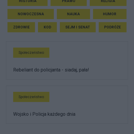
HISTORIA
PRAWO
RELIGIA
NOWOCZESNA
NAUKA
HUMOR
ZDROWIE
KOD
SEJM I SENAT
PODRÓŻE
Społeczeństwo
Rebeliant do policjanta - siadaj, pała!
Społeczeństwo
Wojsko i Policja każdego dnia