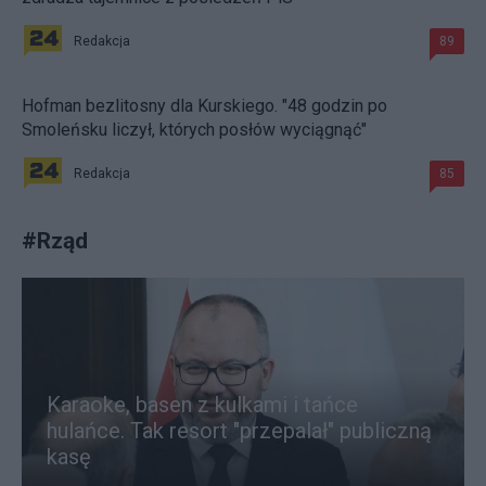
Redakcja
89
Hofman bezlitosny dla Kurskiego. "48 godzin po
Smoleńsku liczył, których posłów wyciągnąć"
Redakcja
85
#
Rząd
Karaoke, basen z kulkami i tańce
hulańce. Tak resort "przepalał" publiczną
kasę