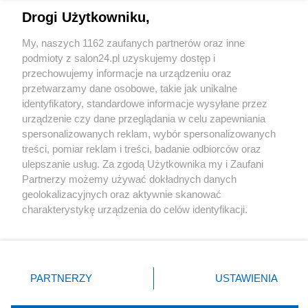
Drogi Użytkowniku,
Sport
My, naszych 1162 zaufanych partnerów oraz inne
podmioty z salon24.pl uzyskujemy dostęp i
Społeczeństwo
przechowujemy informacje na urządzeniu oraz
przetwarzamy dane osobowe, takie jak unikalne
Kultura
identyfikatory, standardowe informacje wysyłane przez
urządzenie czy dane przeglądania w celu zapewniania
spersonalizowanych reklam, wybór spersonalizowanych
treści, pomiar reklam i treści, badanie odbiorców oraz
ulepszanie usług. Za zgodą Użytkownika my i Zaufani
X
Facebook
Instagram
Youtube
Partnerzy możemy używać dokładnych danych
geolokalizacyjnych oraz aktywnie skanować
charakterystykę urządzenia do celów identyfikacji.
Web Content Media sp. z o. o. © 2022
Ponieważ cenimy Twoją prywatność, prosimy o zgodę na
korzystanie z tych technologii poprzez kliknięcie
„Akceptuję”. Zgoda jest dobrowolna i zawsze możesz ją
Pomoc
O nas
Praca
Reklama
Kontakt
zmienić/wycofać klikając przycisk ustawień prywatności
PARTNERZY
USTAWIENIA
znajdujący się w lewym dolnym rogu strony
. Niektóre
rodzaje przetwarzania danych nie wymagają zgody