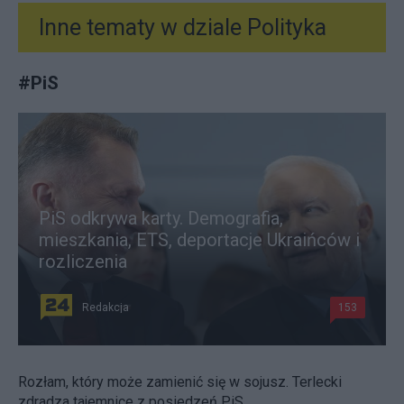
Inne tematy w dziale
Polityka
#
PiS
PiS odkrywa karty. Demografia,
mieszkania, ETS, deportacje Ukraińców i
rozliczenia
Redakcja
153
Rozłam, który może zamienić się w sojusz. Terlecki
zdradza tajemnice z posiedzeń PiS