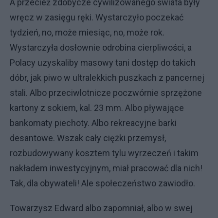
A przecież zdobycze cywilizowanego świata były
wręcz w zasięgu ręki. Wystarczyło poczekać
tydzień, no, może miesiąc, no, może rok.
Wystarczyła dosłownie odrobina cierpliwości, a
Polacy uzyskaliby masowy tani dostęp do takich
dóbr, jak piwo w ultralekkich puszkach z pancernej
stali. Albo przeciwlotnicze poczwórnie sprzężone
kartony z sokiem, kal. 23 mm. Albo pływające
bankomaty piechoty. Albo rekreacyjne barki
desantowe. Wszak cały ciężki przemysł,
rozbudowywany kosztem tylu wyrzeczeń i takim
nakładem inwestycyjnym, miał pracować dla nich!
Tak, dla obywateli! Ale społeczeństwo zawiodło.
Towarzysz Edward albo zapomniał, albo w swej