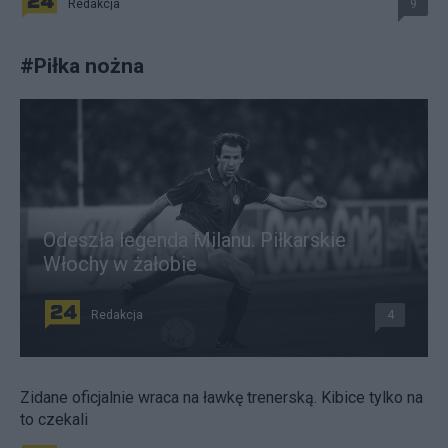
Redakcja
9
#
Piłka nożna
Odeszła legenda Milanu. Piłkarskie
Włochy w żałobie
Redakcja
4
Zidane oficjalnie wraca na ławkę trenerską. Kibice tylko na
to czekali