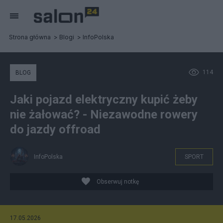
Strona główna
Blogi
InfoPolska
114
BLOG
Jaki pojazd elektryczny kupić żeby
nie żałować? - Niezawodne rowery
do jazdy offroad
InfoPolska
SPORT
Obserwuj notkę
17.05.2026