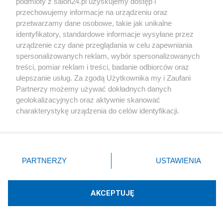
podmioty z salon24.pl uzyskujemy dostęp i
przechowujemy informacje na urządzeniu oraz
ZAŁÓŻ BLOG
przetwarzamy dane osobowe, takie jak unikalne
identyfikatory, standardowe informacje wysyłane przez
urządzenie czy dane przeglądania w celu zapewniania
Polityka
spersonalizowanych reklam, wybór spersonalizowanych
treści, pomiar reklam i treści, badanie odbiorców oraz
ulepszanie usług. Za zgodą Użytkownika my i Zaufani
Gospodarka
Partnerzy możemy używać dokładnych danych
geolokalizacyjnych oraz aktywnie skanować
Rozmaitości
charakterystykę urządzenia do celów identyfikacji.
Ponieważ cenimy Twoją prywatność, prosimy o zgodę na
korzystanie z tych technologii poprzez kliknięcie
Technologie
„Akceptuję”. Zgoda jest dobrowolna i zawsze możesz ją
zmienić/wycofać klikając przycisk ustawień prywatności
PARTNERZY
USTAWIENIA
Sport
znajdujący się w lewym dolnym rogu strony
. Niektóre
rodzaje przetwarzania danych nie wymagają zgody
użytkownika, ale masz prawo sprzeciwić się takiemu
Społeczeństwo
AKCEPTUJĘ
przetwarzaniu. Preferencje będą miały zastosowania tylko
na tej witrynie.
Kultura