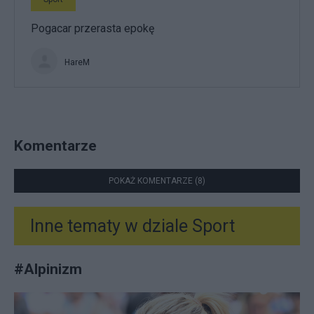
Pogacar przerasta epokę
HareM
Komentarze
POKAŻ KOMENTARZE (8)
Inne tematy w dziale
Sport
#
Alpinizm