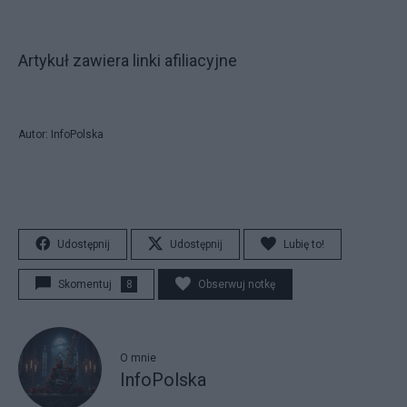
Artykuł zawiera linki afiliacyjne
Autor: InfoPolska
Udostępnij
Udostępnij
Lubię to!
Skomentuj
8
Obserwuj notkę
O mnie
InfoPolska