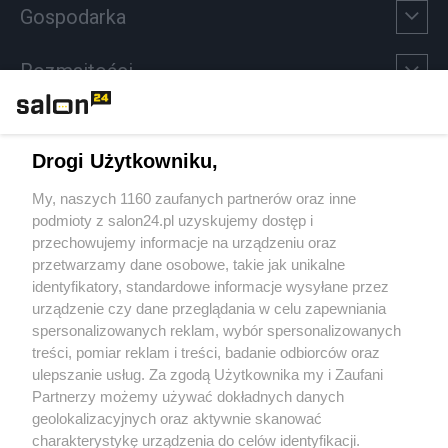
Gospodarka
Rozmaitości
Technologie
Drogi Użytkowniku,
Sport
My, naszych 1160 zaufanych partnerów oraz inne
podmioty z salon24.pl uzyskujemy dostęp i
Społeczeństwo
przechowujemy informacje na urządzeniu oraz
przetwarzamy dane osobowe, takie jak unikalne
Kultura
identyfikatory, standardowe informacje wysyłane przez
urządzenie czy dane przeglądania w celu zapewniania
spersonalizowanych reklam, wybór spersonalizowanych
treści, pomiar reklam i treści, badanie odbiorców oraz
ulepszanie usług. Za zgodą Użytkownika my i Zaufani
X
Facebook
Instagram
Youtube
Partnerzy możemy używać dokładnych danych
geolokalizacyjnych oraz aktywnie skanować
charakterystykę urządzenia do celów identyfikacji.