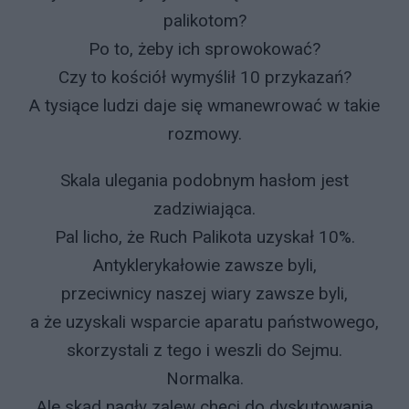
palikotom?
Po to, żeby ich sprowokować?
Czy to kościół wymyślił 10 przykazań?
A tysiące ludzi daje się wmanewrować w takie
rozmowy.
Skala ulegania podobnym hasłom jest
zadziwiająca.
Pal licho, że Ruch Palikota uzyskał 10%.
Antyklerykałowie zawsze byli,
przeciwnicy naszej wiary zawsze byli,
a że uzyskali wsparcie aparatu państwowego,
skorzystali z tego i weszli do Sejmu.
Normalka.
Ale skąd nagły zalew chęci do dyskutowania