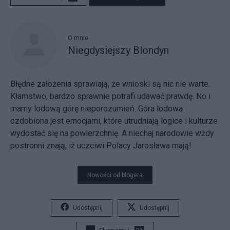
O mnie
Niegdysiejszy Blondyn
Błędne założenia sprawiają, że wnioski są nic nie warte.
Kłamstwo, bardzo sprawnie potrafi udawać prawdę. No i
mamy lodową górę nieporozumień. Góra lodowa
ozdobiona jest emocjami, które utrudniają logice i kulturze
wydostać się na powierzchnię.
A niechaj narodowie wżdy
postronni znają, iż uczciwi Polacy Jarosława mają!
Nowości od blogera
Udostępnij
Udostępnij