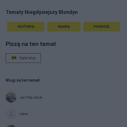
Tematy Niegdysiejszy Blondyn
HISTORIA
NAUKA
PODRÓŻE
Piszą na ten temat
Rafał Woś
Blogi na ten temat
Jan Filip Libicki
catrw