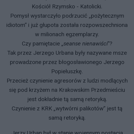
Kościół Rzymsko - Katolicki.
Pomysł wystarczyło podrzucić „pożytecznym
idiotom” i już głupota została rozpowszechniona
w milionach egzemplarzy.
Czy pamiętacie „
seanse nienawiści
”?
Tak przez Jerzego Urbana były nazywane msze
prowadzone przez błogosławionego Jerzego
Popiełuszkę.
Przecież czynienie agresorów z ludzi modlących
się pod krzyżem na Krakowskim Przedmieściu
jest dokładnie tą samą retoryką.
Czynienie z KRK „wytwórni palikotów” jest tą
samą retoryką.
Jerzy Urban był w stanie wojennym postacią