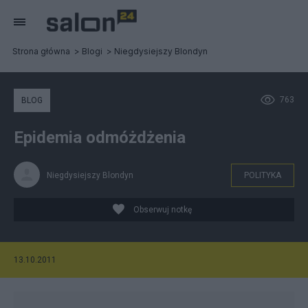
Strona główna
Blogi
Niegdysiejszy Blondyn
763
BLOG
Epidemia odmóżdżenia
Niegdysiejszy Blondyn
POLITYKA
Obserwuj notkę
13.10.2011