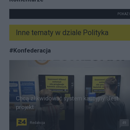
POKAŻ 
Inne tematy w dziale
Polityka
#
Konfederacja
Chcą zlikwidować system kaucyjny. Jest
projekt
Redakcja
49