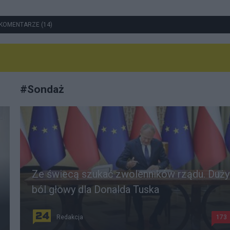
KOMENTARZE (14)
#
Sondaż
Ze świecą szukać zwolenników rządu. Duży
ból głowy dla Donalda Tuska
Redakcja
173