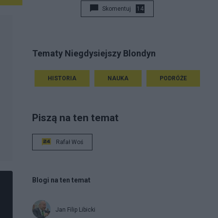
Skomentuj
14
Tematy Niegdysiejszy Blondyn
HISTORIA
NAUKA
PODRÓŻE
Piszą na ten temat
Rafał Woś
Blogi na ten temat
Jan Filip Libicki