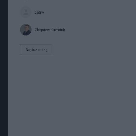
catrw
Zbigniew Kuźmiuk
Napisz notkę