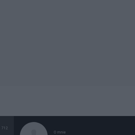
712
O mnie