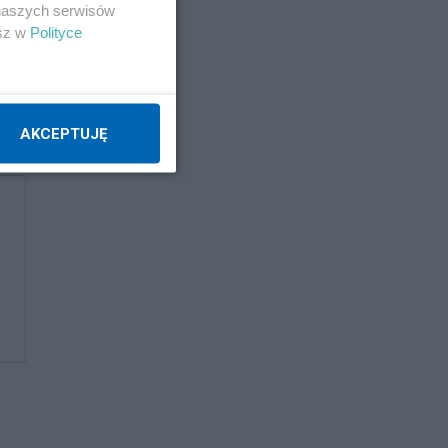
 naszych serwisów
esz w
Polityce
AKCEPTUJĘ