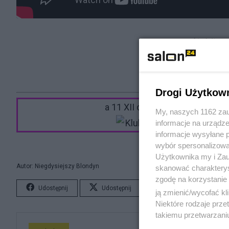
(źródło:
13 XI
Plac 
Drogi Użytkow
a 11 XII od 18 będę słuchał 
My, naszych 1162 zau
informacje na urządze
informacje wysyłane 
wybór spersonalizowan
Użytkownika my i Zau
Autor: Niegdysiejszy Blondyn
skanować charakterys
zgodę na korzystanie 
Udostępnij
Udostępnij
Lubię to!
S
ją zmienić/wycofać kl
Niektóre rodzaje prz
takiemu przetwarzaniu