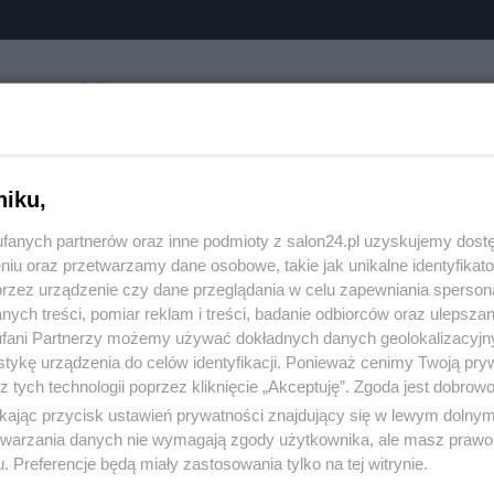
GazetaPolskaVD
I godz. 18:00
Trzech Krzyży
niku,
OB-CIACHowych przeinaczeń w Mozaice
fanych partnerów oraz inne podmioty z salon24.pl uzyskujemy dost
niu oraz przetwarzamy dane osobowe, takie jak unikalne identyfikat
przez urządzenie czy dane przeglądania w celu zapewniania sperson
ych treści, pomiar reklam i treści, badanie odbiorców oraz ulepszan
fani Partnerzy możemy używać dokładnych danych geolokalizacyjn
tykę urządzenia do celów identyfikacji. Ponieważ cenimy Twoją pry
z tych technologii poprzez kliknięcie „Akceptuję”. Zgoda jest dobro
komentuj
14
Obserwuj notkę
ikając przycisk ustawień prywatności znajdujący się w lewym dolny
etwarzania danych nie wymagają zgody użytkownika, ale masz prawo 
. Preferencje będą miały zastosowania tylko na tej witrynie.