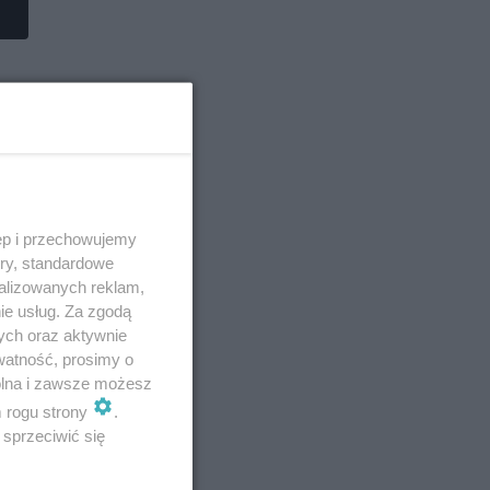
ęp i przechowujemy
ory, standardowe
alizowanych reklam,
ie usług. Za zgodą
ych oraz aktywnie
watność, prosimy o
wolna i zawsze możesz
m rogu strony
.
sprzeciwić się