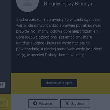
Niegdysiejszy Blondyn
Błędne założenia sprawiają, że wnioski są nic nie
warte. Kłamstwo, bardzo sprawnie potrafi udawać
prawdę. No i mamy lodową górę nieporozumień.
Góra lodowa ozdobiona jest emocjami, które
utrudniają logice i kulturze wydostać się na
powierzchnię.
A niechaj narodowie wżdy postronni
znają, iż uczciwi Polacy Jarosława mają!
Nowości od blogera
14
G
Udostępnij
Udostępnij