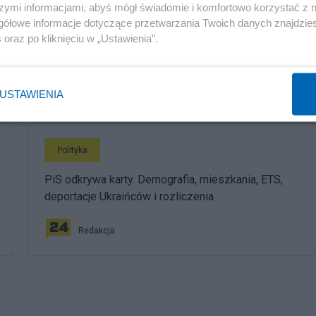
Polityka
szymi informacjami, abyś mógł świadomie i komfortowo korzystać z
gółowe informacje dotyczące przetwarzania Twoich danych znajdzi
Ze świecą szukać zwolenników rządu. Duży ból głowy
s
oraz po kliknięciu w „Ustawienia”.
dla Donalda Tuska
Redakcja
USTAWIENIA
Polityka
PiS odkrywa karty. Demografia, mieszkania, ETS,
deportacje Ukraińców i rozliczenia
Redakcja