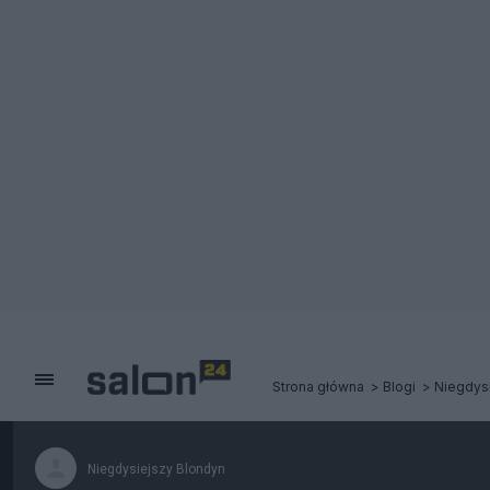
Strona główna
Blogi
Niegdys
Niegdysiejszy Blondyn