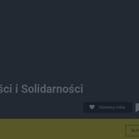
ci i Solidarności
Obserwuj notkę
BLO