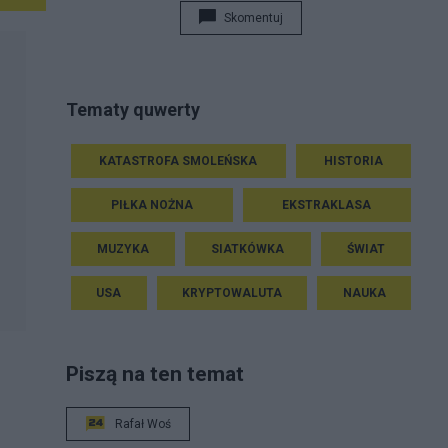
Skomentuj
Tematy quwerty
KATASTROFA SMOLEŃSKA
HISTORIA
PIŁKA NOŻNA
EKSTRAKLASA
MUZYKA
SIATKÓWKA
ŚWIAT
USA
KRYPTOWALUTA
NAUKA
Piszą na ten temat
Rafał Woś