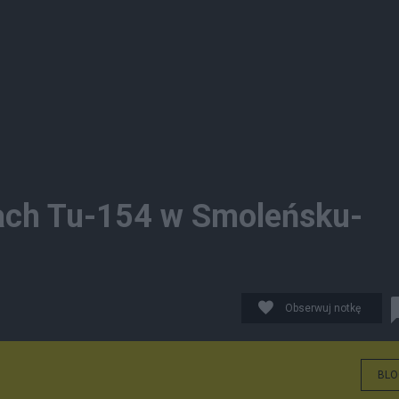
lach Tu-154 w Smoleńsku-
Obserwuj notkę
BLO