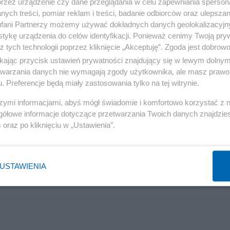
przez urządzenie czy dane przeglądania w celu zapewniania sperson
ych treści, pomiar reklam i treści, badanie odbiorców oraz ulepszan
fani Partnerzy możemy używać dokładnych danych geolokalizacyjn
tykę urządzenia do celów identyfikacji. Ponieważ cenimy Twoją pry
z tych technologii poprzez kliknięcie „Akceptuję”. Zgoda jest dobro
ikając przycisk ustawień prywatności znajdujący się w lewym dolny
etwarzania danych nie wymagają zgody użytkownika, ale masz prawo 
. Preferencje będą miały zastosowania tylko na tej witrynie.
szymi informacjami, abyś mógł świadomie i komfortowo korzystać z
gółowe informacje dotyczące przetwarzania Twoich danych znajdzi
s
oraz po kliknięciu w „Ustawienia”.
Reklama
USTAWIENIA