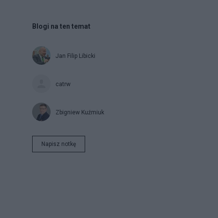
Blogi na ten temat
Jan Filip Libicki
catrw
Zbigniew Kuźmiuk
Napisz notkę