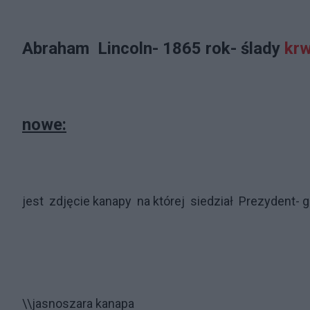
Abraham Lincoln- 1865 rok- ślady
krw
nowe:
jest zdjęcie kanapy na której siedział Prezydent- g
\\jasnoszara kanapa