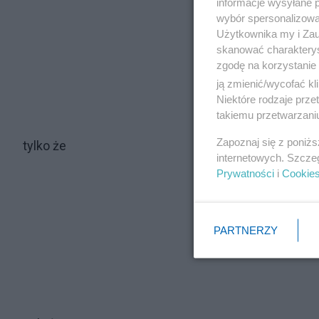
informacje wysyłane 
wybór spersonalizowan
Użytkownika my i Zau
skanować charakterys
zgodę na korzystanie 
ją zmienić/wycofać kl
Niektóre rodzaje prz
takiemu przetwarzaniu
Zapoznaj się z poniż
tylko że
internetowych. Szcze
Prywatności
i
Cookie
PARTNERZY