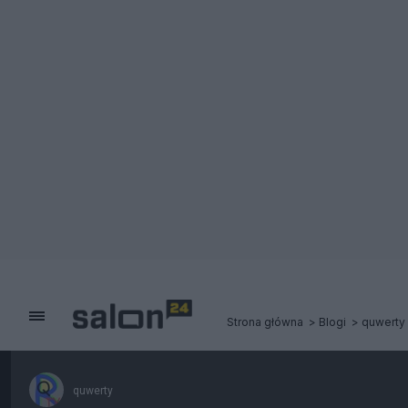
Strona główna
Blogi
quwerty
quwerty