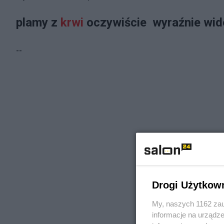
plamy z
krwi
oczywiście wyraźnie wi
--
Drogi Użytkow
My, naszych 1162 zau
informacje na urządze