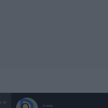
60
O mnie