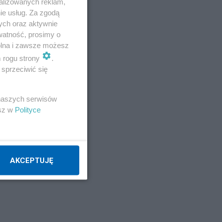
alizowanych reklam,
ie usług. Za zgodą
ych oraz aktywnie
watność, prosimy o
wolna i zawsze możesz
m rogu strony
.
sprzeciwić się
 naszych serwisów
esz w
Polityce
AKCEPTUJĘ