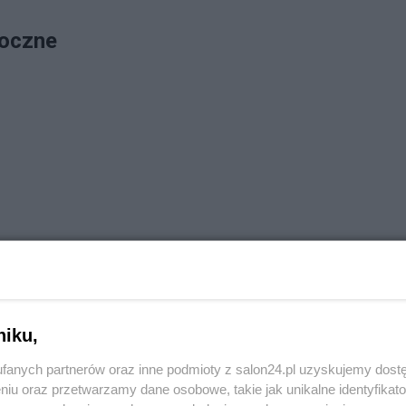
doczne
niku,
fanych partnerów oraz inne podmioty z salon24.pl uzyskujemy dost
niu oraz przetwarzamy dane osobowe, takie jak unikalne identyfikat