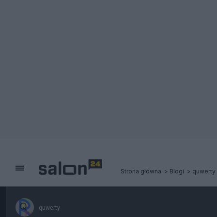
Strona główna
Blogi
quwerty
quwerty