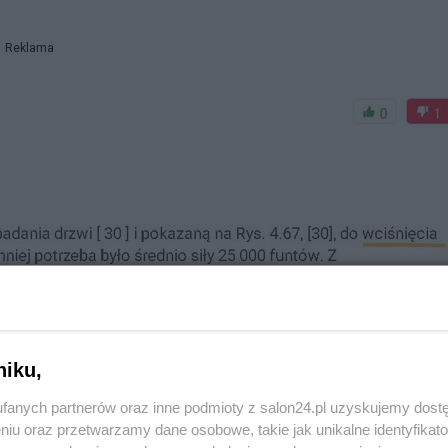
Reklama
niku,
fanych partnerów oraz inne podmioty z salon24.pl uzyskujemy dost
niu oraz przetwarzamy dane osobowe, takie jak unikalne identyfikat