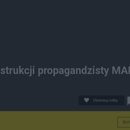
strukcji propagandzisty MA
Obserwuj notkę
BLO