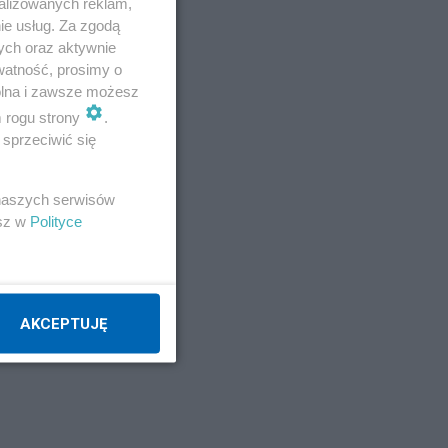
alizowanych reklam,
ie usług. Za zgodą
ych oraz aktywnie
watność, prosimy o
wolna i zawsze możesz
m rogu strony
.
sprzeciwić się
 naszych serwisów
esz w
Polityce
AKCEPTUJĘ