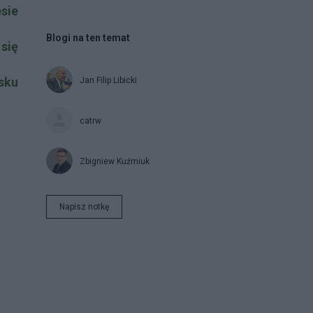
esie
Blogi na ten temat
 się
sku
Jan Filip Libicki
catrw
Zbigniew Kuźmiuk
Napisz notkę