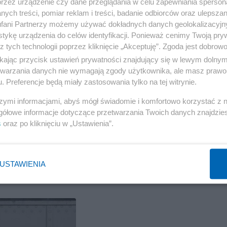
przez urządzenie czy dane przeglądania w celu zapewniania sperson
rowany elementami wewnętrznymi zawierającymi
ych treści, pomiar reklam i treści, badanie odbiorców oraz ulepszan
fani Partnerzy możemy używać dokładnych danych geolokalizacyjn
tykę urządzenia do celów identyfikacji. Ponieważ cenimy Twoją pry
z tych technologii poprzez kliknięcie „Akceptuję”. Zgoda jest dobro
ikając przycisk ustawień prywatności znajdujący się w lewym dolny
etwarzania danych nie wymagają zgody użytkownika, ale masz prawo 
Reklama
. Preferencje będą miały zastosowania tylko na tej witrynie.
 przekazują duże siły ?
szymi informacjami, abyś mógł świadomie i komfortowo korzystać z
gółowe informacje dotyczące przetwarzania Twoich danych znajdzi
s
oraz po kliknięciu w „Ustawienia”.
e..
USTAWIENIA