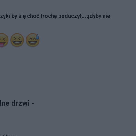
zyki by się choć trochę poduczył...gdyby nie
dne drzwi -