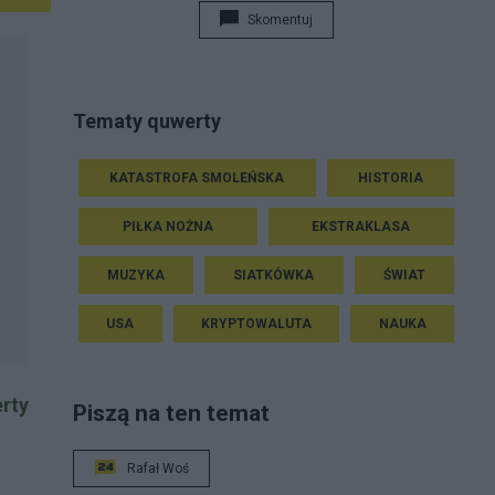
Skomentuj
Tematy quwerty
KATASTROFA SMOLEŃSKA
HISTORIA
PIŁKA NOŻNA
EKSTRAKLASA
MUZYKA
SIATKÓWKA
ŚWIAT
USA
KRYPTOWALUTA
NAUKA
rty
Piszą na ten temat
Rafał Woś