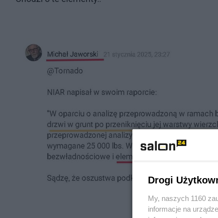
Drogi Użytkow
My, naszych 1160 zau
informacje na urządze