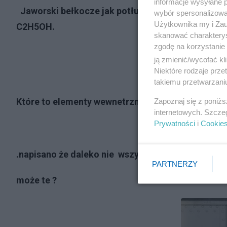
informacje wysyłane 
Jaworski bełkocze jak potłuczony albo nafasze
wybór spersonalizowan
Użytkownika my i Zau
C2H5OH.
skanować charakterys
zgodę na korzystanie 
ją zmienić/wycofać kl
Niektóre rodzaje prz
takiemu przetwarzaniu
Które to elementy wewnetrzne samolotu przenoszą
Zapoznaj się z poniż
internetowych. Szcze
Prywatności
i
Cookie
.napisano że daleko nie wszystkie - tylko włażnie t
PARTNERZY
może te ?