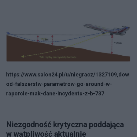
https://www.salon24.pl/u/niegracz/1327109,dow
od-falszerstw-parametrow-go-around-w-
raporcie-mak-dane-incydentu-z-b-737
Niezgodność krytyczna poddająca
w wątpliwość aktualnie