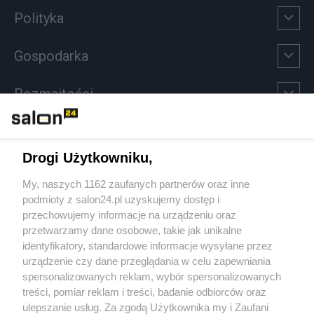
Polityka
Gospodarka
Rozmaitości
Technologie
Drogi Użytkowniku,
Sport
My, naszych 1162 zaufanych partnerów oraz inne
podmioty z salon24.pl uzyskujemy dostęp i
Społeczeństwo
przechowujemy informacje na urządzeniu oraz
przetwarzamy dane osobowe, takie jak unikalne
Kultura
identyfikatory, standardowe informacje wysyłane przez
urządzenie czy dane przeglądania w celu zapewniania
spersonalizowanych reklam, wybór spersonalizowanych
treści, pomiar reklam i treści, badanie odbiorców oraz
ulepszanie usług. Za zgodą Użytkownika my i Zaufani
X
Facebook
Instagram
Youtube