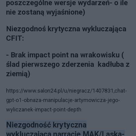
poszczególne wersje wydarzeń
- o ile
nie zostaną wyjaśnione)
Niezgodnoś krytyczna wykluczająca
CFIT:
- Brak impact point na wrakowisku (
ślad pierwszego zderzenia kadłuba z
ziemią)
https://www.salon24.pl/u/niegracz/1407831,chat-
gpt-o1-obnaza-manipulacje-artymowicza-jego-
wyliczanek-impact-point-depth
Niezgodność krytyczna
wykluczająca narracje MAK/Laska-