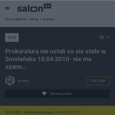
Strona główna
Blogi
quwerty
67
BLOG
Prokuratura nie ustali co sie stało w
Smoleńsku 10.04.2010- nie ma
szans...
quwerty
POLITYKA
Obserwuj notkę
16.04.2025 , ostatnia aktualizacja: 16.04.2025, 12:17