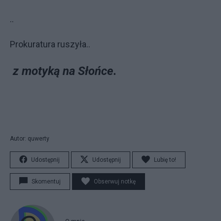
..
Prokuratura ruszyła..
z motyką na Słońce.
Autor: quwerty
Udostępnij
Udostępnij
Lubię to!
Skomentuj
Obserwuj notkę