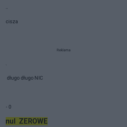
..
cisza
Reklama
.
długo długo NIC
- 0
nul ZEROWE