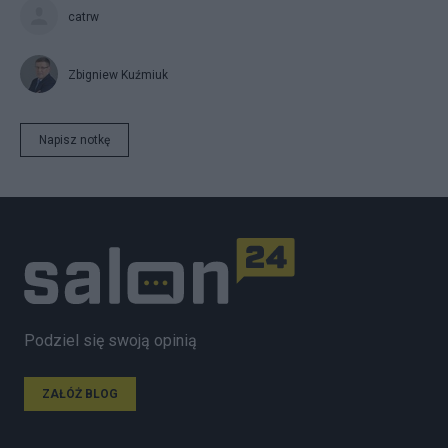
catrw
Zbigniew Kuźmiuk
Napisz notkę
Podziel się swoją opinią
ZAŁÓŻ BLOG