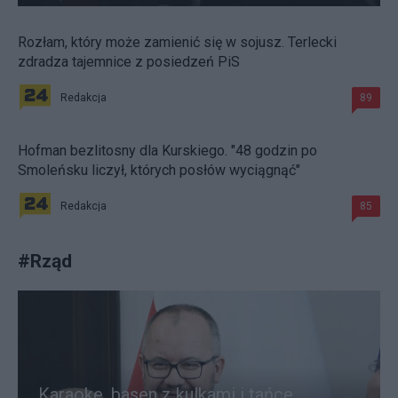
Rozłam, który może zamienić się w sojusz. Terlecki
zdradza tajemnice z posiedzeń PiS
Redakcja
89
Hofman bezlitosny dla Kurskiego. "48 godzin po
Smoleńsku liczył, których posłów wyciągnąć"
Redakcja
85
#
Rząd
Karaoke, basen z kulkami i tańce