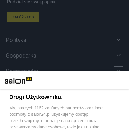
Podziel się swoją opinią
ZAŁÓŻ BLOG
Polityka
Gospodarka
Rozmaitości
Technologie
Drogi Użytkowniku,
Sport
My, naszych 1162 zaufanych partnerów oraz inne
podmioty z salon24.pl uzyskujemy dostęp i
Społeczeństwo
przechowujemy informacje na urządzeniu oraz
przetwarzamy dane osobowe, takie jak unikalne